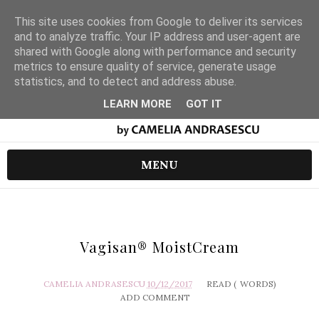
This site uses cookies from Google to deliver its services
and to analyze traffic. Your IP address and user-agent are
shared with Google along with performance and security
metrics to ensure quality of service, generate usage
statistics, and to detect and address abuse.
LEARN MORE
GOT IT
MENU
Vagisan® MoistCream
CAMELIA ANDRASESCU
10/12/2017
READ (
WORDS)
ADD COMMENT