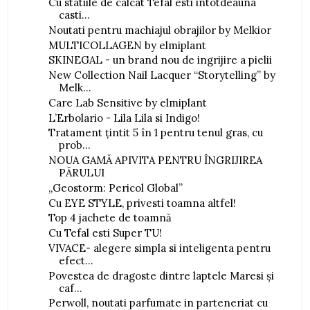
Cu statiile de calcat Tefal esti intotdeauna
casti...
Noutati pentru machiajul obrajilor by Melkior
MULTICOLLAGEN by elmiplant
SKINEGAL - un brand nou de ingrijire a pielii
New Collection Nail Lacquer “Storytelling” by
Melk...
Care Lab Sensitive by elmiplant
L’Erbolario - Lila Lila si Indigo!
Tratament ţintit 5 în 1 pentru tenul gras, cu
prob...
NOUA GAMĂ APIVITA PENTRU ÎNGRIJIREA
PĂRULUI
,,Geostorm: Pericol Global”
Cu EYE STYLE, privesti toamna altfel!
Top 4 jachete de toamnă
Cu Tefal esti Super TU!
VIVACE- alegere simpla si inteligenta pentru
efect...
Povestea de dragoste dintre laptele Maresi și
caf...
Perwoll, noutati parfumate in parteneriat cu