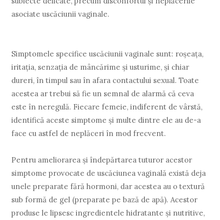
subiecte delicate, precum disconfortul și neplăcerile
asociate uscăciunii vaginale.
Simptomele specifice uscăciunii vaginale sunt: roşeaţa,
iritaţia, senzația de mâncărime şi usturime, și chiar
dureri, în timpul sau în afara contactului sexual. Toate
acestea ar trebui să fie un semnal de alarmă că ceva
este în neregulă. Fiecare femeie, indiferent de vârstă,
identifică aceste simptome şi multe dintre ele au de-a
face cu astfel de neplăceri în mod frecvent.
Pentru ameliorarea și îndepărtarea tuturor acestor
simptome provocate de uscăciunea vaginală există deja
unele preparate fără hormoni, dar acestea au o textură
sub formă de gel (preparate pe bază de apă). Acestor
produse le lipsesc ingredientele hidratante și nutritive,