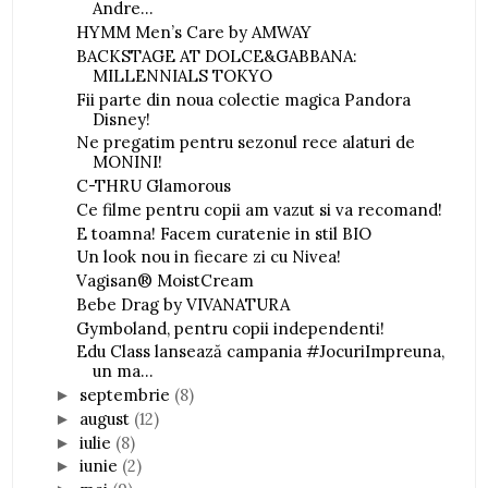
Andre...
HYMM Men’s Care by AMWAY
BACKSTAGE AT DOLCE&GABBANA:
MILLENNIALS TOKYO
Fii parte din noua colectie magica Pandora
Disney!
Ne pregatim pentru sezonul rece alaturi de
MONINI!
C-THRU Glamorous
Ce filme pentru copii am vazut si va recomand!
E toamna! Facem curatenie in stil BIO
Un look nou in fiecare zi cu Nivea!
Vagisan® MoistCream
Bebe Drag by VIVANATURA
Gymboland, pentru copii independenti!
Edu Class lansează campania #JocuriImpreuna,
un ma...
septembrie
(8)
►
august
(12)
►
iulie
(8)
►
iunie
(2)
►