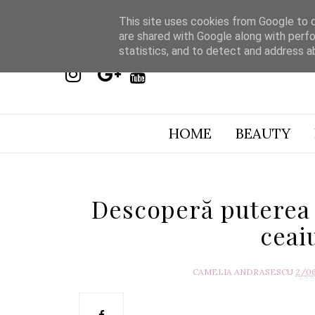
This site uses cookies from Google to de
are shared with Google along with perfo
statistics, and to detect and address a
HOME
BEAUTY
Descoperă puterea 
ceai
CAMELIA ANDRASESCU
2/0