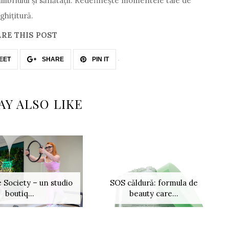
hilibriului și sănătații. Redefinește momentele tale de
ghițitură.
RE THIS POST
EET
SHARE
PIN IT
AY ALSO LIKE
 Society – un studio
SOS căldură: formula de
boutiq...
beauty care...