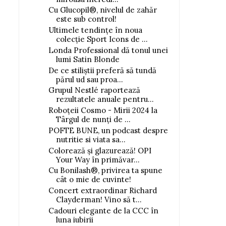
Cu Glucopil®, nivelul de zahăr
este sub control!
Ultimele tendințe în noua
colecție Sport Icons de ...
Londa Professional dă tonul unei
lumi Satin Blonde
De ce stiliștii preferă să tundă
părul ud sau proa...
Grupul Nestlé raportează
rezultatele anuale pentru...
Roboțeii Cosmo - Mirii 2024 la
Târgul de nunți de ...
POFTE BUNE, un podcast despre
nutritie si viata sa...
Colorează și glazurează! OPI
Your Way în primăvar...
Cu Bonilash®, privirea ta spune
cât o mie de cuvinte!
Patru parfumuri, patru stări,
Papaya Loquat
Concert extraordinar Richard
zero ...
Clayderman! Vino să t...
Cadouri elegante de la CCC în
luna iubirii