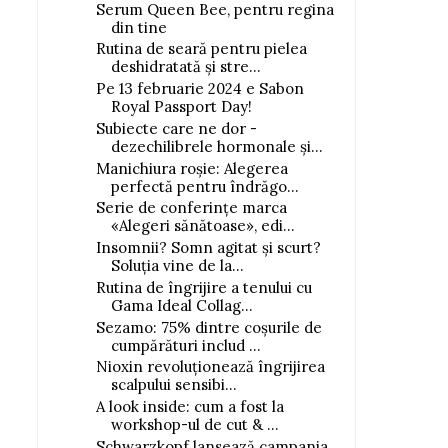
Serum Queen Bee, pentru regina
din tine
Rutina de seară pentru pielea
deshidratată și stre...
Pe 13 februarie 2024 e Sabon
Royal Passport Day!
Subiecte care ne dor -
dezechilibrele hormonale și...
Manichiura roșie: Alegerea
perfectă pentru îndrăgo...
Serie de conferințe marca
«Alegeri sănătoase», edi...
Insomnii? Somn agitat și scurt?
Soluția vine de la...
Rutina de îngrijire a tenului cu
Gama Ideal Collag...
Sezamo: 75% dintre coșurile de
cumpărături includ ...
Nioxin revoluționează îngrijirea
scalpului sensibi...
A look inside: cum a fost la
workshop-ul de cut & ...
Schwarzkopf lansează campania