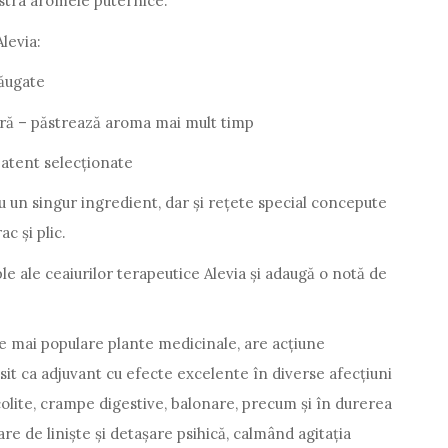
stra aromele puternice.
Alevia:
ăugate
ară – păstrează aroma mai mult timp
 atent selecționate
u un singur ingredient, dar și rețete special concepute
c și plic.
e ale ceaiurilor terapeutice Alevia și adaugă o notă de
le mai populare plante medicinale, are acțiune
osit ca adjuvant cu efecte excelente în diverse afecțiuni
 colite, crampe digestive, balonare, precum și în durerea
e de liniște și detașare psihică, calmând agitația