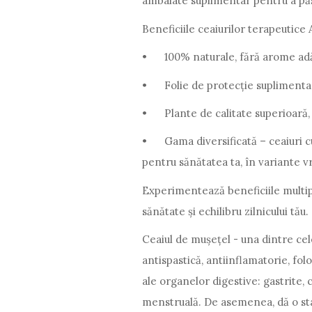
ambalate suplimentar pentru a pă
Beneficiile ceaiurilor terapeutice 
•
100% naturale, fără arome ad
•
Folie de protecție supliment
•
Plante de calitate superioară,
•
Gama diversificată – ceaiuri c
pentru sănătatea ta, în variante vra
Experimentează beneficiile multipl
sănătate și echilibru zilnicului tău.
Ceaiul de mușețel - una dintre ce
antispastică, antiinflamatorie, fol
ale organelor digestive: gastrite,
menstruală. De asemenea, dă o star