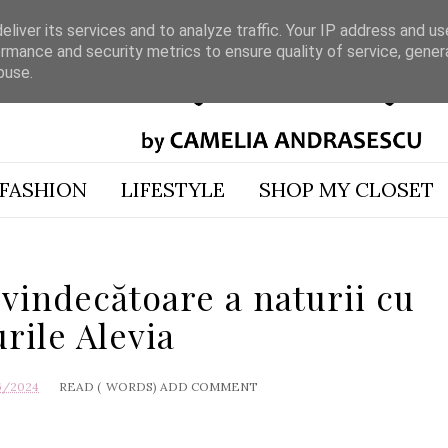
liver its services and to analyze traffic. Your IP address and u
rmance and security metrics to ensure quality of service, gene
buse.
FASHION
LIFESTYLE
SHOP MY CLOSET
vindecătoare a naturii cu
urile Alevia
6/2024
READ (
WORDS)
ADD COMMENT