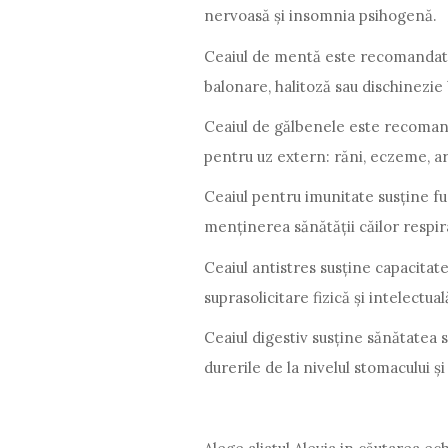
nervoasă și insomnia psihogenă.
Ceaiul de mentă este recomandat at
balonare, halitoză sau dischinezie b
Ceaiul de gălbenele este recomanda
pentru uz extern: răni, eczeme, ar
Ceaiul pentru imunitate susține fu
menținerea sănătății căilor respira
Ceaiul antistres susține capacitate
suprasolicitare fizică și intelect
Ceaiul digestiv susține sănătatea s
durerile de la nivelul stomacului ș