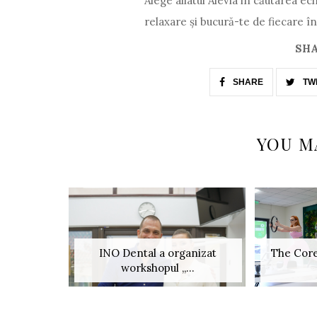
Alege aliatul Alevia in căutarea ec
relaxare și bucură-te de fiecare în
SHA
SHARE
TW
YOU M
INO Dental a organizat
The Core
workshopul „...