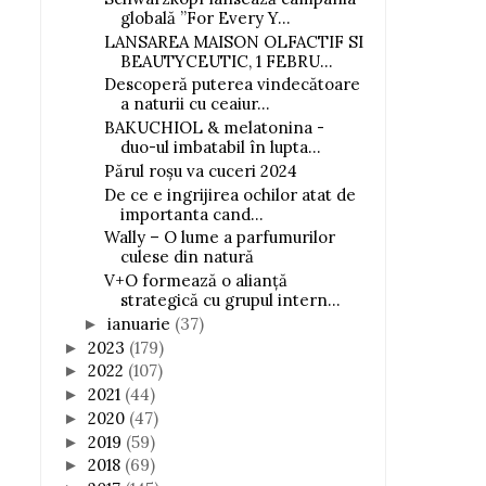
globală ”For Every Y...
LANSAREA MAISON OLFACTIF SI
BEAUTYCEUTIC, 1 FEBRU...
Descoperă puterea vindecătoare
a naturii cu ceaiur...
BAKUCHIOL & melatonina -
duo-ul imbatabil în lupta...
Părul roșu va cuceri 2024
De ce e ingrijirea ochilor atat de
importanta cand...
Wally – O lume a parfumurilor
culese din natură
V+O formează o alianță
strategică cu grupul intern...
ianuarie
(37)
►
2023
(179)
►
2022
(107)
►
2021
(44)
►
2020
(47)
►
2019
(59)
►
2018
(69)
►