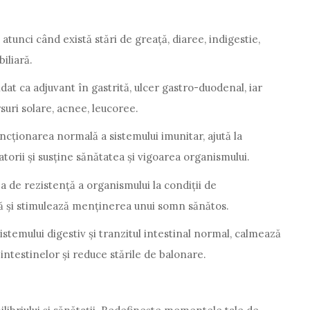
unci când există stări de greață, diaree, indigestie,
iliară.
t ca adjuvant în gastrită, ulcer gastro-duodenal, iar
suri solare, acnee, leucoree.
ncționarea normală a sistemului imunitar, ajută la
torii și susține sănătatea și vigoarea organismului.
a de rezistență a organismului la condiții de
uală și stimulează menținerea unui somn sănătos.
istemului digestiv și tranzitul intestinal normal, calmează
i intestinelor și reduce stările de balonare.