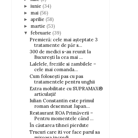
iunie
(34)
►
mai
(56)
►
aprilie
(58)
►
martie
(53)
►
februarie
(39)
▼
Premieră: cele mai așteptate 3
tratamente de păr s...
300 de medici s-au reunit la
București la cea mai ...
Lalelele, freziile si zambilele –
cele mai comanda...
Cum folosești pas cu pas
tratamentele pentru unghii
Extra mobilitate cu SUPRAMAX®
articulații!
Iulian Constantin este primul
roman desemnat Japan...
Restaurant ROA Primăverii –
Pentru momentele când ...
În căutarea tihnei pierdute
Trucuri care iti vor face parul sa
miroasa incredi...