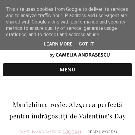
This site uses cookies from Google to deliver its services
and to analyze traffic. Your IP address and user-agent are
shared with Google along with performance and security
metrics to ensure quality of service, generate usage
statistics, and to detect and address abuse.
LEARN MORE
GOT IT
MENU
Manichiura roșie: Alegerea perfectă
pentru îndrăgostiți de Valentine's Day
CAMELIA ANDRASESCU
2/10/2024
READ (
WORDS)