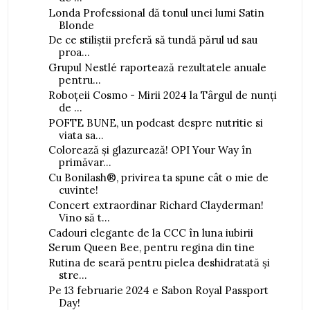
Londa Professional dă tonul unei lumi Satin
Blonde
De ce stiliștii preferă să tundă părul ud sau
proa...
Grupul Nestlé raportează rezultatele anuale
pentru...
Roboțeii Cosmo - Mirii 2024 la Târgul de nunți
de ...
POFTE BUNE, un podcast despre nutritie si
viata sa...
Colorează și glazurează! OPI Your Way în
primăvar...
Cu Bonilash®, privirea ta spune cât o mie de
cuvinte!
Concert extraordinar Richard Clayderman!
Vino să t...
Cadouri elegante de la CCC în luna iubirii
Serum Queen Bee, pentru regina din tine
Rutina de seară pentru pielea deshidratată și
stre...
Pe 13 februarie 2024 e Sabon Royal Passport
Day!