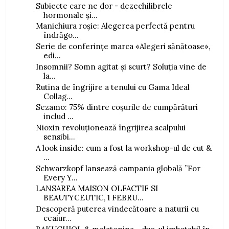
Subiecte care ne dor - dezechilibrele
hormonale și...
Manichiura roșie: Alegerea perfectă pentru
îndrăgo...
Serie de conferințe marca «Alegeri sănătoase»,
edi...
Insomnii? Somn agitat și scurt? Soluția vine de
la...
Rutina de îngrijire a tenului cu Gama Ideal
Collag...
Sezamo: 75% dintre coșurile de cumpărături
includ ...
Nioxin revoluționează îngrijirea scalpului
sensibi...
A look inside: cum a fost la workshop-ul de cut &
...
Schwarzkopf lansează campania globală ”For
Every Y...
LANSAREA MAISON OLFACTIF SI
BEAUTYCEUTIC, 1 FEBRU...
Descoperă puterea vindecătoare a naturii cu
ceaiur...