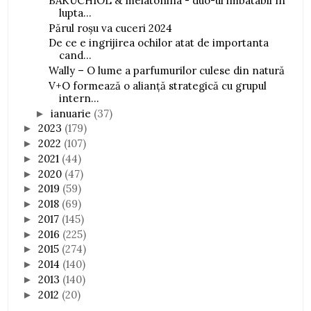
BAKUCHIOL & melatonina - duo-ul imbatabil în
lupta...
Părul roșu va cuceri 2024
De ce e ingrijirea ochilor atat de importanta
cand...
Wally – O lume a parfumurilor culese din natură
V+O formează o alianță strategică cu grupul
intern...
ianuarie
(37)
►
2023
(179)
►
2022
(107)
►
2021
(44)
►
2020
(47)
►
2019
(59)
►
2018
(69)
►
2017
(145)
►
2016
(225)
►
2015
(274)
►
2014
(140)
►
2013
(140)
►
2012
(20)
►