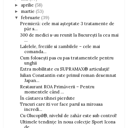
aprilie
(58)
►
martie
(53)
►
februarie
(39)
▼
Premieră: cele mai așteptate 3 tratamente de
păr s...
300 de medici s-au reunit la București la cea mai
...
Lalelele, freziile si zambilele – cele mai
comanda...
Cum folosești pas cu pas tratamentele pentru
unghii
Extra mobilitate cu SUPRAMAX® articulații!
Iulian Constantin este primul roman desemnat
Japan...
Restaurant ROA Primăverii – Pentru
momentele când ...
În căutarea tihnei pierdute
Trucuri care iti vor face parul sa miroasa
incredi...
Cu Glucopil®, nivelul de zahăr este sub control!
Ultimele tendințe în noua colecție Sport Icons
de ...