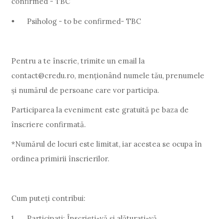
confirmed - TBC
•
Psiholog - to be confirmed- TBC
Pentru a te înscrie, trimite un email la
contact@credu.ro, menționând numele tău, prenumele
și numărul de persoane care vor participa.
Participarea la eveniment este gratuită pe baza de
înscriere confirmată.
*Numărul de locuri este limitat, iar acestea se ocupa în
ordinea primirii înscrierilor.
Cum puteţi contribui:
1.
Participați: Înscrieți-vă și alăturați-vă