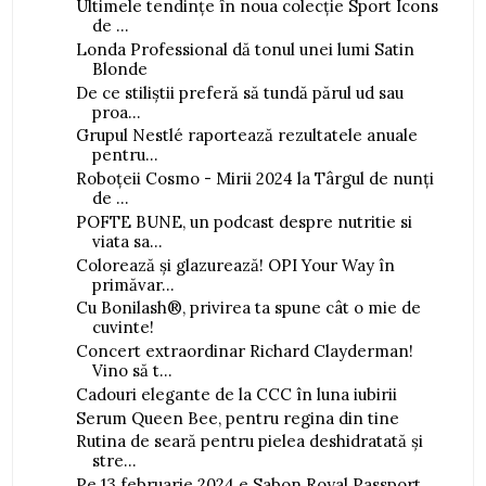
Ultimele tendințe în noua colecție Sport Icons
de ...
Londa Professional dă tonul unei lumi Satin
Blonde
De ce stiliștii preferă să tundă părul ud sau
proa...
Grupul Nestlé raportează rezultatele anuale
pentru...
Roboțeii Cosmo - Mirii 2024 la Târgul de nunți
de ...
POFTE BUNE, un podcast despre nutritie si
viata sa...
Colorează și glazurează! OPI Your Way în
primăvar...
Cu Bonilash®, privirea ta spune cât o mie de
cuvinte!
Concert extraordinar Richard Clayderman!
Vino să t...
Cadouri elegante de la CCC în luna iubirii
Serum Queen Bee, pentru regina din tine
Rutina de seară pentru pielea deshidratată și
stre...
Pe 13 februarie 2024 e Sabon Royal Passport