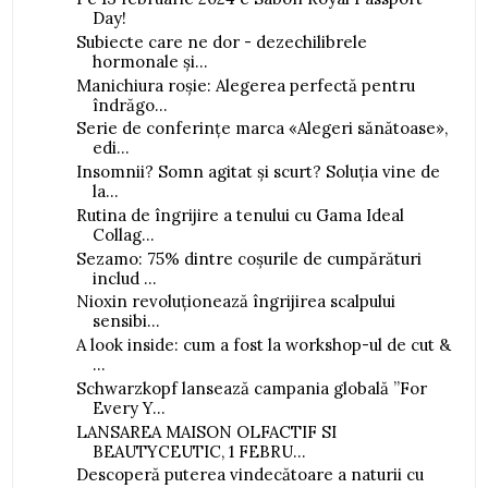
Day!
Subiecte care ne dor - dezechilibrele
hormonale și...
Manichiura roșie: Alegerea perfectă pentru
îndrăgo...
Serie de conferințe marca «Alegeri sănătoase»,
edi...
Insomnii? Somn agitat și scurt? Soluția vine de
la...
Rutina de îngrijire a tenului cu Gama Ideal
Collag...
Sezamo: 75% dintre coșurile de cumpărături
includ ...
Nioxin revoluționează îngrijirea scalpului
sensibi...
A look inside: cum a fost la workshop-ul de cut &
...
Schwarzkopf lansează campania globală ”For
Every Y...
LANSAREA MAISON OLFACTIF SI
BEAUTYCEUTIC, 1 FEBRU...
Descoperă puterea vindecătoare a naturii cu