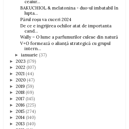
ceaiur...
BAKUCHIOL & melatonina - duo-ul imbatabil în
lupta...
Părul roșu va cuceri 2024
De ce e ingrijirea ochilor atat de importanta
cand...
Wally – O lume a parfumurilor culese din natură
V+O formează o alianță strategică cu grupul
intern...
ianuarie
(37)
►
2023
(179)
►
2022
(107)
►
2021
(44)
►
2020
(47)
►
2019
(59)
►
2018
(69)
►
2017
(145)
►
2016
(225)
►
2015
(274)
►
2014
(140)
►
2013
(140)
►