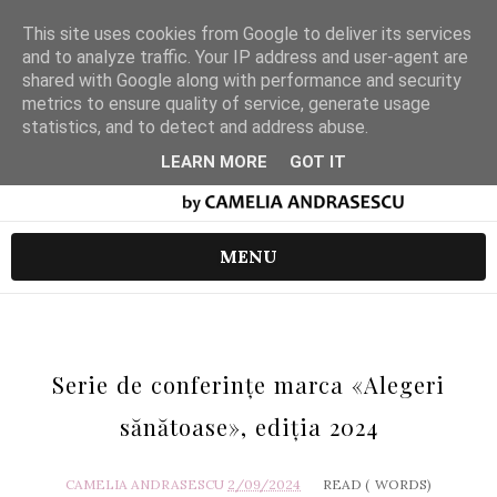
This site uses cookies from Google to deliver its services
and to analyze traffic. Your IP address and user-agent are
shared with Google along with performance and security
metrics to ensure quality of service, generate usage
statistics, and to detect and address abuse.
LEARN MORE
GOT IT
MENU
Serie de conferințe marca «Alegeri
sănătoase», ediția 2024
CAMELIA ANDRASESCU
2/09/2024
READ (
WORDS)