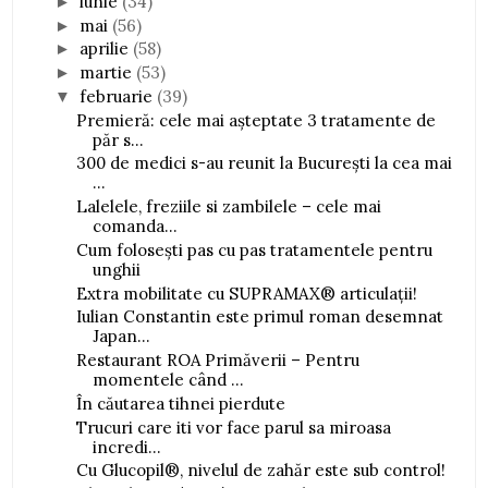
iunie
(34)
►
mai
(56)
►
aprilie
(58)
►
martie
(53)
►
februarie
(39)
▼
Premieră: cele mai așteptate 3 tratamente de
păr s...
300 de medici s-au reunit la București la cea mai
...
Lalelele, freziile si zambilele – cele mai
comanda...
Cum folosești pas cu pas tratamentele pentru
unghii
Extra mobilitate cu SUPRAMAX® articulații!
Iulian Constantin este primul roman desemnat
Japan...
Restaurant ROA Primăverii – Pentru
momentele când ...
În căutarea tihnei pierdute
Trucuri care iti vor face parul sa miroasa
incredi...
Cu Glucopil®, nivelul de zahăr este sub control!