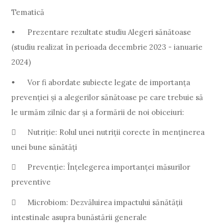
Tematică
•
Prezentare rezultate studiu Alegeri sănătoase
(studiu realizat în perioada decembrie 2023 - ianuarie
2024)
•
Vor fi abordate subiecte legate de importanța
prevenției și a alegerilor sănătoase pe care trebuie să
le urmăm zilnic dar și a formării de noi obiceiuri:

Nutriție: Rolul unei nutriții corecte în menținerea
unei bune sănătăți

Prevenție: Înțelegerea importanței măsurilor
preventive

Microbiom: Dezvăluirea impactului sănătății
intestinale asupra bunăstării generale