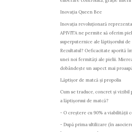
eliberare controlată, grație mieri
Inovația Queen Bee
Inovația revoluționară reprezenta
APIVITA ne permite să oferim pieli
superputernice ale lăptișorului de 
Rezultatul? Oeficacitate sporită 
unei noi fermități ale pielii. Mier
dobândește un aspect mai proaspăt,
Lăptișor de matcă și propolis
Cum se traduce, concret și vizibil 
a lăptișoruui de matcă?
- O creștere cu 90% a viabilității c
- După prima ultilizare (în asocie