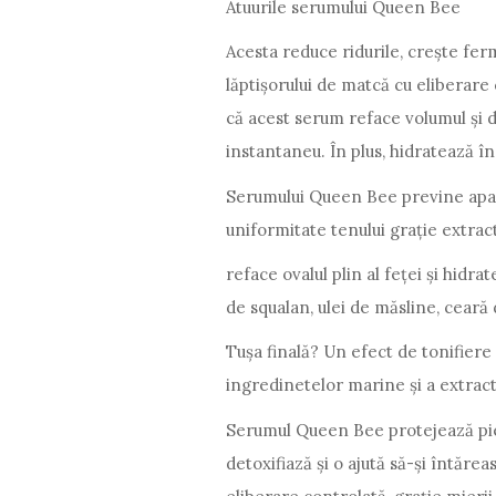
Atuurile serumului Queen Bee
Acesta reduce ridurile, crește ferm
lăptișorului de matcă cu eliberare 
că acest serum reface volumul și de
instantaneu. În plus, hidratează î
Serumului Queen Bee previne apari
uniformitate tenului grație extrac
reface ovalul plin al feței și hidr
de squalan, ulei de măsline, ceară 
Tușa finală? Un efect de tonifiere 
ingredinetelor marine și a extract
Serumul Queen Bee protejează piel
detoxifiază și o ajută să-și întăre