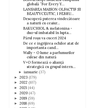
globală ”For Every Y...
Patru parfumuri, patru stări,
Papaya Loquat
LANSAREA MAISON OLFACTIF SI
zero ...
BEAUTYCEUTIC, 1 FEBRU...
Descoperă puterea vindecătoare
a naturii cu ceaiur...
BAKUCHIOL & melatonina -
duo-ul imbatabil în lupta...
Părul roșu va cuceri 2024
De ce e ingrijirea ochilor atat de
importanta cand...
Wally – O lume a parfumurilor
culese din natură
V+O formează o alianță
strategică cu grupul intern...
ianuarie
(37)
►
2023
(179)
►
2022
(107)
►
2021
(44)
►
2020
(47)
►
2019
(59)
►
2018
(69)
►