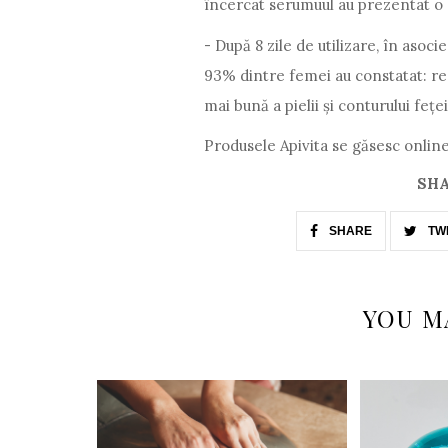
încercat serumuul au prezentat o 
- După 8 zile de utilizare, în asoc
93% dintre femei au constatat: red
mai bună a pielii și conturului fețe
Produsele Apivita se găsesc online 
SHA
SHARE
TW
YOU M