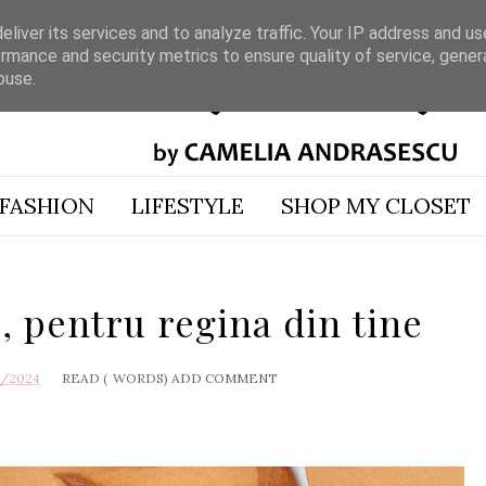
liver its services and to analyze traffic. Your IP address and u
rmance and security metrics to ensure quality of service, gene
buse.
FASHION
LIFESTYLE
SHOP MY CLOSET
 pentru regina din tine
3/2024
READ (
WORDS)
ADD COMMENT