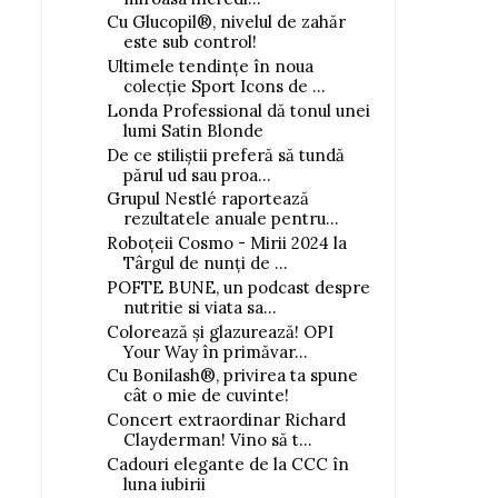
Cu Glucopil®, nivelul de zahăr
este sub control!
Ultimele tendințe în noua
colecție Sport Icons de ...
Londa Professional dă tonul unei
lumi Satin Blonde
De ce stiliștii preferă să tundă
părul ud sau proa...
Grupul Nestlé raportează
rezultatele anuale pentru...
Roboțeii Cosmo - Mirii 2024 la
Târgul de nunți de ...
POFTE BUNE, un podcast despre
nutritie si viata sa...
Colorează și glazurează! OPI
Your Way în primăvar...
Cu Bonilash®, privirea ta spune
cât o mie de cuvinte!
Concert extraordinar Richard
Clayderman! Vino să t...
Cadouri elegante de la CCC în
luna iubirii