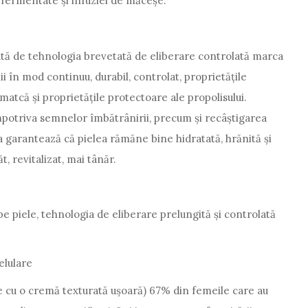
i fermentate și infuziei de măceșe.
tă de tehnologia brevetată de eliberare controlată marca
i în mod continuu, durabil, controlat, proprietățile
matcă și proprietățile protectoare ale propolisului.
împotriva semnelor îmbătrânirii, precum și recâștigarea
ea garantează că pielea rămăne bine hidratată, hrănită și
 revitalizat, mai tânăr.
pe piele, tehnologia de eliberare prelungită și controlată
elulare
re cu o cremă texturată ușoară) 67% din femeile care au