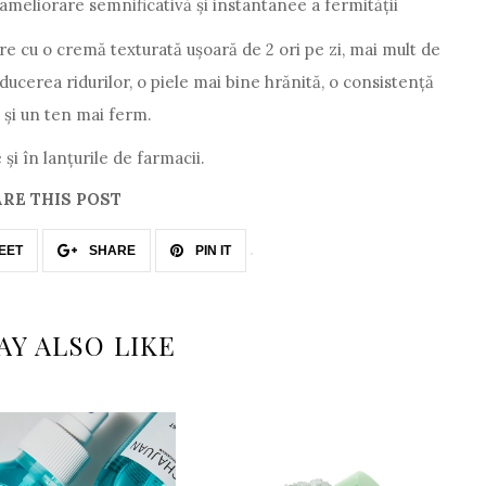
ameliorare semnificativă și instantanee a fermității
iere cu o cremă texturată ușoară de 2 ori pe zi, mai mult de
ucerea ridurilor, o piele mai bine hrănită, o consistență
i și un ten mai ferm.
și în lanțurile de farmacii.
RE THIS POST
EET
SHARE
PIN IT
AY ALSO LIKE