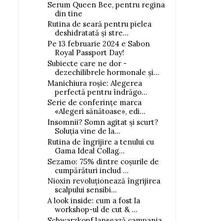
Serum Queen Bee, pentru regina
din tine
Rutina de seară pentru pielea
deshidratată și stre...
Pe 13 februarie 2024 e Sabon
Royal Passport Day!
Subiecte care ne dor -
dezechilibrele hormonale și...
Manichiura roșie: Alegerea
perfectă pentru îndrăgo...
Serie de conferințe marca
«Alegeri sănătoase», edi...
Insomnii? Somn agitat și scurt?
Soluția vine de la...
Rutina de îngrijire a tenului cu
Gama Ideal Collag...
Sezamo: 75% dintre coșurile de
cumpărături includ ...
Nioxin revoluționează îngrijirea
scalpului sensibi...
A look inside: cum a fost la
workshop-ul de cut & ...
Schwarzkopf lansează campania