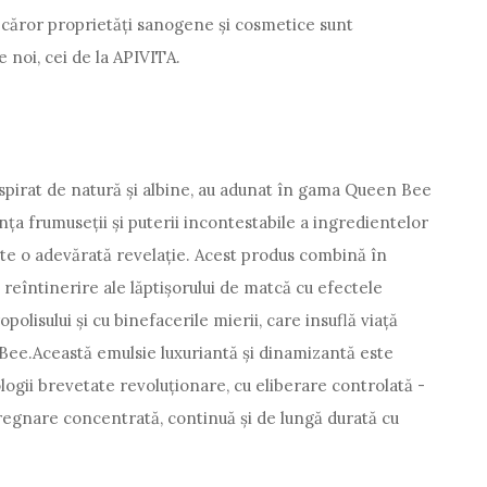
le căror proprietăți sanogene și cosmetice sunt
e noi, cei de la APIVITA.
nspirat de natură și albine, au adunat în gama Queen Bee
nța frumuseții și puterii incontestabile a ingredientelor
te o adevărată revelație. Acest produs combină în
reîntinerire ale lăptișorului de matcă cu efectele
olisului și cu binefacerile mierii, care insuflă viață
 Bee.Această emulsie luxuriantă și dinamizantă este
logii brevetate revoluționare, cu eliberare controlată -
pregnare concentrată, continuă și de lungă durată cu