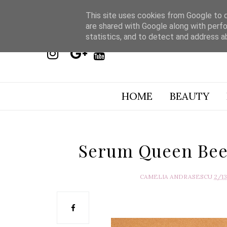
This site uses cookies from Google to de
are shared with Google along with perfo
statistics, and to detect and address a
HOME
BEAUTY
Serum Queen Bee,
CAMELIA ANDRASESCU
2/1