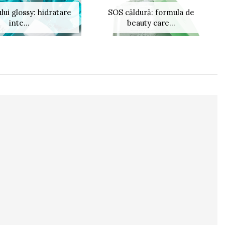
lui glossy: hidratare
SOS căldură: formula de
inte...
beauty care...