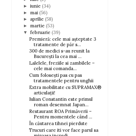
iunie
(34)
►
mai
(56)
►
aprilie
(58)
►
martie
(53)
►
februarie
(39)
▼
Premieră: cele mai așteptate 3
tratamente de păr s...
300 de medici s-au reunit la
București la cea mai ...
Lalelele, freziile si zambilele –
cele mai comanda...
Cum folosești pas cu pas
tratamentele pentru unghii
Extra mobilitate cu SUPRAMAX®
articulații!
Iulian Constantin este primul
roman desemnat Japan...
Restaurant ROA Primăverii –
Pentru momentele când ...
În căutarea tihnei pierdute
Trucuri care iti vor face parul sa
miroasa incredi...