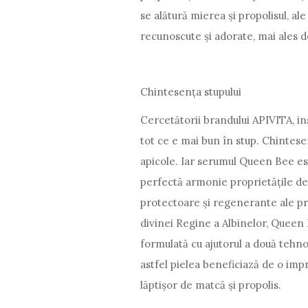
se alătură mierea și propolisul, a
recunoscute și adorate, mai ales d
Chintesența stupului
Cercetătorii brandului APIVITA, i
tot ce e mai bun în stup. Chintese
apicole. Iar serumul Queen Bee es
perfectă armonie proprietățile de 
protectoare și regenerante ale prop
divinei Regine a Albinelor, Queen
formulată cu ajutorul a două tehno
astfel pielea beneficiază de o im
lăptișor de matcă și propolis.