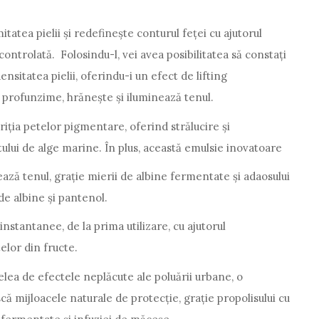
itatea pielii și redefinește conturul feței cu ajutorul
controlată. Folosindu-l, vei avea posibilitatea să constați
nsitatea pielii, oferindu-i un efect de lifting
n profunzime, hrănește și iluminează tenul.
ția petelor pigmentare, oferind strălucire și
tului de alge marine. În plus, această emulsie inovatoare
atează tenul, grație mierii de albine fermentate și adaosului
de albine și pantenol.
instantanee, de la prima utilizare, cu ajutorul
elor din fructe.
ea de efectele neplăcute ale poluării urbane, o
ască mijloacele naturale de protecție, grație propolisului cu