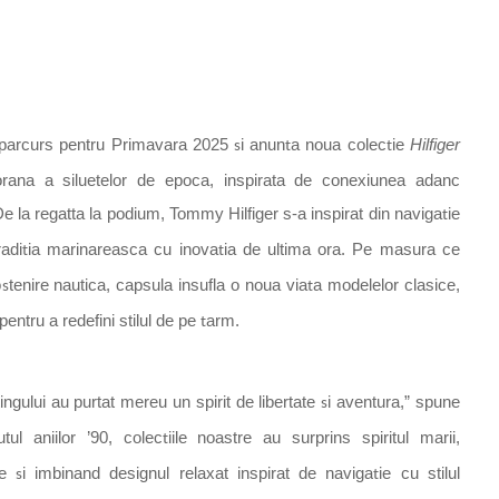
parcurs pentru Primavara 2025
i anun
a
noua colec
ie
Hilfiger
s
t
t
orana a siluetelor de epoca, inspirata de conexiunea adanc
e la regatta la podium, Tommy Hilfiger s-a inspirat din naviga
ie
t
radi
ia marinareasca cu inova
ia de ultima ora. Pe masura ce
t
t
o
tenire nautica, capsula insufla o noua via
a modelelor clasice,
s
t
pentru a redefini stilul de pe
arm
.
t
ingului au purtat mereu un spirit de libertate
i aventura,” spune
s
ul aniilor ’90, colec
iile noastre au surprins spiritul marii,
t
me
i
imbinand designul relaxat inspirat de naviga
ie cu stilul
s
t