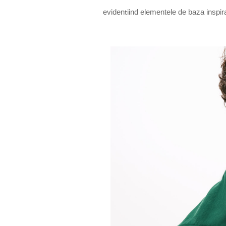
eviden
iind elementele de baza inspirat
t