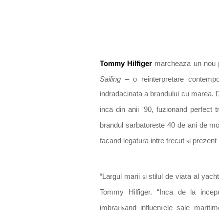
Tommy Hilfiger
marcheaza un nou 
Sailing
–
o reinterpretare contemp
indradacinata a brandului cu marea. D
inca din anii '90, fuzionand perfect t
brandul sarbatore
te 40 de ani de m
s
facand legatura intre trecut
i prezent 
s
“Largul marii
i stilul de via
a
al ya
cht
s
t
Tommy Hilfiger. “Inca de la inceput
imbra
i
a
nd influen
ele sale mariti
t
s
t