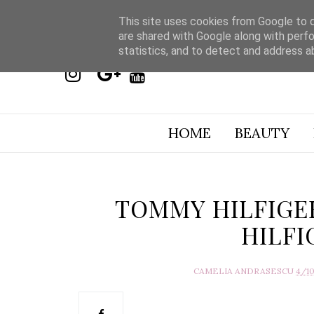
This site uses cookies from Google to de
are shared with Google along with perfo
statistics, and to detect and address a
HOME
BEAUTY
TOMMY HILFIGE
HILFI
CAMELIA ANDRASESCU
4/1