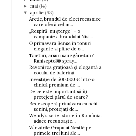
mai
(14)
►
aprilie
(63)
▼
Arctic, brandul de electrocasnice
care oferă cel m...
„Respiră, nu șterge” – o
campanie a brandului Nisi...
O primavara Sense in tonuri
elegante si pline de o...
Tăieturi, arsuri sau zgârieturi?
Raniseptol® spray...
Revenirea grațioasă și elegantă a
cocului de balerină
Investiție de 500.000 € într-o
clinică premium de ...
De ce este important să îți
protejezi părul de soare?
Redescoperă primăvara cu ochi
senini, protejați de...
Wendy’s scrie istorie în România:
aduce recunoaște...
Vânzările Grupului Nestlé pe
primele trei luni ale...