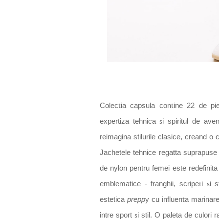
Colec
ia c
apsula con
ine 22 de pie
t
t
expertiza tehnica
i spiritul de ave
s
reimagina stilurile clasice, creand o 
Jachetele tehnice regatta suprapuse
de nylon pentru femei este redefinit
a
emblematice - franghii, scripe
i
i 
t
s
estetica
prepp
y cu influen
a marin
a
r
t
i
ntre sport
i stil. O palet
a
de culori ra
s