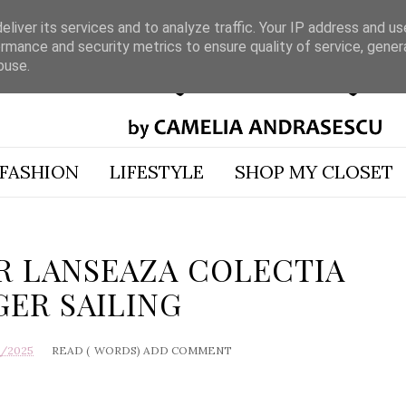
liver its services and to analyze traffic. Your IP address and u
rmance and security metrics to ensure quality of service, gene
buse.
FASHION
LIFESTYLE
SHOP MY CLOSET
R LANSEAZA COLECTIA
GER SAILING
0/2025
READ (
WORDS)
ADD COMMENT