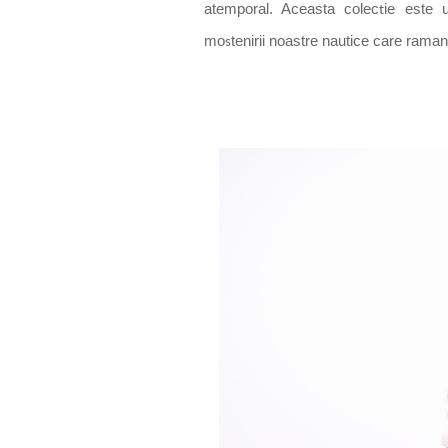
atemporal. Aceasta colec
ie este 
t
mo
tenirii noastre nautice care
ramane 
s