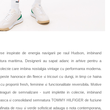
se inspirate de energia navigarii pe raul Hudson, imbinand
ntura maritima.
Designerii au sapat adanc in arhive pentru a
colec
ie care
i
mbin
a
nostalgia vintage cu performan
a modern
a
.
t
t
 peste hanorace din fleece
i tricouri cu dungi,
i
n timp ce haina
s
cu propor
ii fresh, feminine
i func
ionalitate reversibil
a
. Motive
t
s
t
steaguri de semnalizare - sunt
i
mpletite
i
n colec
ie,
i
mbin
a
nd
t
easc
a
i consolid
a
nd semn
a
tura TOMMY HILFIGER de fuziune
s
finat
a
de ro
u
i verde sofisticat adaug
a
o not
a
contemporan
a
,
s
s