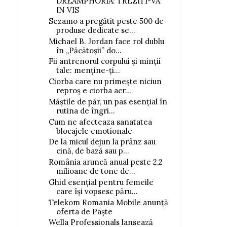
DREAMPHORIA: TREZITI-VA
IN VIS
Sezamo a pregătit peste 500 de
produse dedicate se...
Michael B. Jordan face rol dublu
în „Păcătoșii” do...
Fii antrenorul corpului și minții
tale: menține-ți...
Ciorba care nu primește niciun
reproș e ciorba acr...
Măștile de păr, un pas esențial în
rutina de îngri...
Cum ne afecteaza sanatatea
blocajele emotionale
De la micul dejun la prânz sau
cină, de bază sau p...
România aruncă anual peste 2,2
milioane de tone de...
Ghid esențial pentru femeile
care își vopsesc păru...
Telekom Romania Mobile anunță
oferta de Paște
Wella Professionals lansează