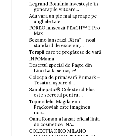
Legrand România investește în
generațiile viitoare...
Adu vara un pic mai aproape pe
unghiile tale!
FOREO lansează PEACH™ 2 Pro
Max
Sezamo lansează „Xtra” – noul
standard de excelenț...
Terapii care te pregătesc de vară
INFOMama
Desertul special de Paște din
Lino Lada se naște!
Colecția de primăvară Primark –
Țesaturi ușoare d...
Sanohepatic® Colesterol Plus
este secretul pentru ...
Topmodelul Magdalena
Frąckowiak este imaginea
noii...
Oana Roman a lansat oficial linia
de cosmetice INA...
COLECTIA KIKO MILANO