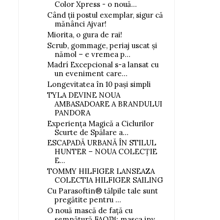
Color Xpress - o nouă...
Când ții postul exemplar, sigur că
mănânci Ajvar!
Miorita, o gura de rai!
Scrub, gommage, periaj uscat și
nămol – e vremea p...
Madrí Excepcional s-a lansat cu
un eveniment care...
Longevitatea în 10 pași simpli
TYLA DEVINE NOUA
AMBASADOARE A BRANDULUI
PANDORA
Experiența Magică a Ciclurilor
Scurte de Spălare a...
ESCAPADĂ URBANĂ ÎN STILUL
HUNTER – NOUA COLECȚIE
E...
TOMMY HILFIGER LANSEAZA
COLECTIA HILFIGER SAILING
Cu Parasoftin® tălpile tale sunt
pregătite pentru ...
O nouă mască de față cu
semnătură FAQ™: masca inv...