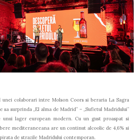
l unei colaborari intre Molson Coors si beraria La Sagra
e sa surprinda „El alma de Madrid” – „Sufletul Madridului”
ile unui lager european modern. Cu un gust proaspat si
 bere mediteraneeana are un continut alcoolic de 4,6% si
spirata de strazile Madridului contemporan.