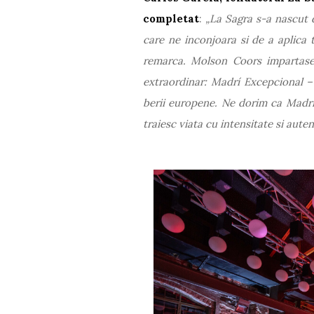
completat
:
„La Sagra s-a nascut d
care ne inconjoara si de a aplica 
remarca. Molson Coors impartase
extraordinar: Madrí Excepcional – 
berii europene. Ne dorim ca Madrí
traiesc viata cu intensitate si autent