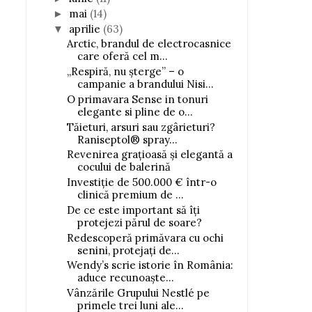
mai
(14)
►
aprilie
(63)
▼
Arctic, brandul de electrocasnice
care oferă cel m...
„Respiră, nu șterge” – o
campanie a brandului Nisi...
O primavara Sense in tonuri
elegante si pline de o...
Tăieturi, arsuri sau zgârieturi?
Raniseptol® spray...
Revenirea grațioasă și elegantă a
cocului de balerină
Investiție de 500.000 € într-o
clinică premium de ...
De ce este important să îți
protejezi părul de soare?
Redescoperă primăvara cu ochi
senini, protejați de...
Wendy’s scrie istorie în România:
aduce recunoaște...
Vânzările Grupului Nestlé pe
primele trei luni ale...