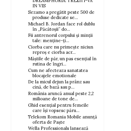
DREAMPHORIA: TREZITI-VA
IN VIS
Sezamo a pregătit peste 500 de
produse dedicate se...
Michael B. Jordan face rol dublu
în „Păcătoșii” do...
Fii antrenorul corpului și minții
tale: menține-ți...
Ciorba care nu primește niciun
reproș e ciorba acr...
Măștile de păr, un pas esențial în
rutina de îngri...
Cum ne afecteaza sanatatea
blocajele emotionale
De la micul dejun la prânz sau
cină, de bază sau p...
România aruncă anual peste 2,2
milioane de tone de...
Ghid esențial pentru femeile
care își vopsesc păru...
Telekom Romania Mobile anunță
oferta de Paște
Wella Professionals lansează