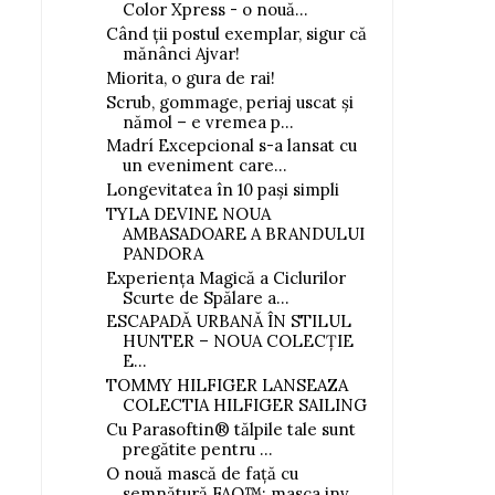
Color Xpress - o nouă...
Când ții postul exemplar, sigur că
mănânci Ajvar!
Miorita, o gura de rai!
Scrub, gommage, periaj uscat și
nămol – e vremea p...
Madrí Excepcional s-a lansat cu
un eveniment care...
Longevitatea în 10 pași simpli
TYLA DEVINE NOUA
AMBASADOARE A BRANDULUI
PANDORA
Experiența Magică a Ciclurilor
Scurte de Spălare a...
ESCAPADĂ URBANĂ ÎN STILUL
HUNTER – NOUA COLECȚIE
E...
TOMMY HILFIGER LANSEAZA
COLECTIA HILFIGER SAILING
Cu Parasoftin® tălpile tale sunt
pregătite pentru ...
O nouă mască de față cu
semnătură FAQ™: masca inv...