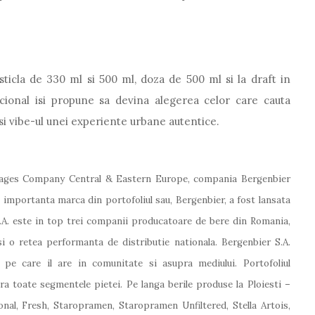
 sticla de 330 ml si 500 ml, doza de 500 ml si la draft in
pcional isi propune sa devina alegerea celor care cauta
 si vibe-ul unei experiente urbane autentice.
rages Company Central & Eastern Europe, compania Bergenbier
i importanta marca din portofoliul sau, Bergenbier, a fost lansata
S.A. este in top trei companii producatoare de bere din Romania,
i o retea performanta de distributie nationala. Bergenbier S.A.
 pe care il are in comunitate si asupra mediului. Portofoliul
 toate segmentele pietei. Pe langa berile produse la Ploiesti –
nal, Fresh, Staropramen, Staropramen Unfiltered, Stella Artois,