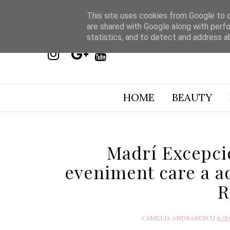
This site uses cookies from Google to de
are shared with Google along with perfo
statistics, and to detect and address a
HOME
BEAUTY
Madrí Excepcio
eveniment care a ad
R
CAMELIA ANDRASESCU
4/1