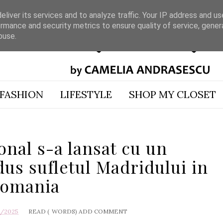
liver its services and to analyze traffic. Your IP address and u
rmance and security metrics to ensure quality of service, gene
buse.
FASHION
LIFESTYLE
SHOP MY CLOSET
nal s-a lansat cu un
us sufletul Madridului in
omania
0/2025
READ (
WORDS)
ADD COMMENT