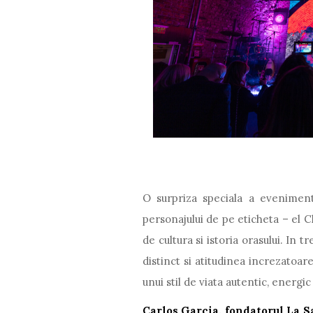
O surpriza speciala a eveniment
personajului de pe eticheta – el 
de cultura si istoria orasului. In 
distinct si atitudinea increzatoa
unui stil de viata autentic, energic 
Carlos Garcia, fondatorul La S