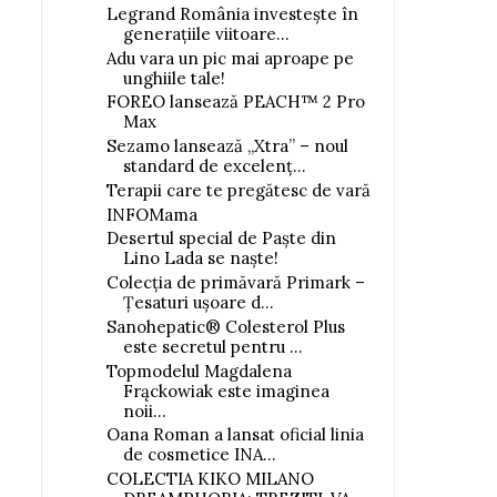
Legrand România investește în
generațiile viitoare...
Adu vara un pic mai aproape pe
unghiile tale!
FOREO lansează PEACH™ 2 Pro
Max
Sezamo lansează „Xtra” – noul
standard de excelenț...
Terapii care te pregătesc de vară
INFOMama
Desertul special de Paște din
Lino Lada se naște!
Colecția de primăvară Primark –
Țesaturi ușoare d...
Sanohepatic® Colesterol Plus
este secretul pentru ...
Topmodelul Magdalena
Frąckowiak este imaginea
noii...
Oana Roman a lansat oficial linia
de cosmetice INA...
COLECTIA KIKO MILANO