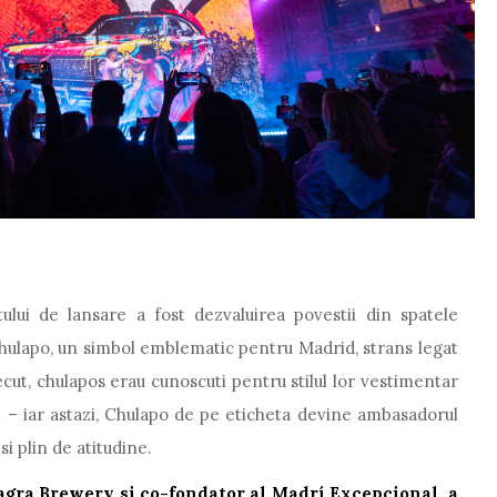
ului de lansare a fost dezvaluirea povestii din spatele
Chulapo, un simbol emblematic pentru Madrid, strans legat
trecut, chulapos erau cunoscuti pentru stilul lor vestimentar
re – iar astazi, Chulapo de pe eticheta devine ambasadorul
si plin de atitudine.
agra Brewery si co-fondator al Madrí Excepcional, a