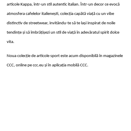
articole Kappa, într-un stil autentic italian. Într-un decor ce evocă
atmosfera cafelelor italienești, colecția capătă viață cu un vibe
distinctiv de streetwear, invitându-te să te lași inspirat de noile
tendințe și să îmbrățișezi un stil de viață în adevăratul spirit dolce
vita.
Noua colecție de articole sport este acum disponibilă în magazinele
CCC, online pe ccc.eu și în aplicația mobilă CCC.