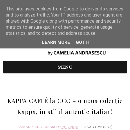
This site uses cookies from Google to deliver its services
and to analyze traffic. Your IP address and user-agent are
shared with Google along with performance and security
metrics to ensure quality of service, generate usage
statistics, and to detect and address abuse.
LEARN MORE
GOT IT
MENU
KAPPA CAFFÉ la CCC – o nouă colecție
Kappa, în stilul autentic italian!
CAMELIA ANDRASESCU
4/01/2025
READ (
WORDS)