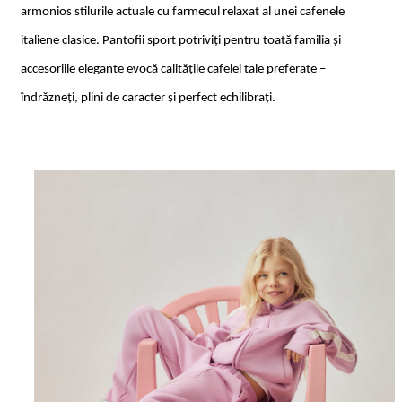
armonios stilurile actuale cu farmecul relaxat al unei cafenele
italiene clasice. Pantofii sport potriviți pentru toată familia și
accesoriile elegante evocă calitățile cafelei tale preferate –
îndrăzneți, plini de caracter și perfect echilibrați.