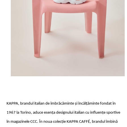
KAPPA, brandul italian de îmbrăcăminte și încălțăminte fondat în
1967 la Torino, aduce esența designului italian cu influențe sportive
în magazinele CCC. În noua colecție KAPPA CAFFÉ, brandul îmbină