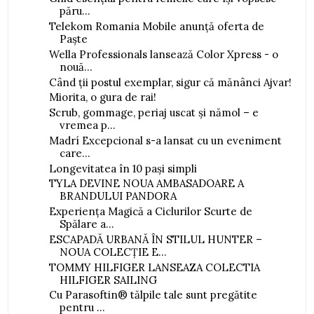
păru...
Telekom Romania Mobile anunță oferta de
Paște
Wella Professionals lansează Color Xpress - o
nouă...
Când ții postul exemplar, sigur că mănânci Ajvar!
Miorita, o gura de rai!
Scrub, gommage, periaj uscat și nămol – e
vremea p...
Madrí Excepcional s-a lansat cu un eveniment
care...
Longevitatea în 10 pași simpli
TYLA DEVINE NOUA AMBASADOARE A
BRANDULUI PANDORA
Experiența Magică a Ciclurilor Scurte de
Spălare a...
ESCAPADĂ URBANĂ ÎN STILUL HUNTER –
NOUA COLECȚIE E...
TOMMY HILFIGER LANSEAZA COLECTIA
HILFIGER SAILING
Cu Parasoftin® tălpile tale sunt pregătite
pentru ...