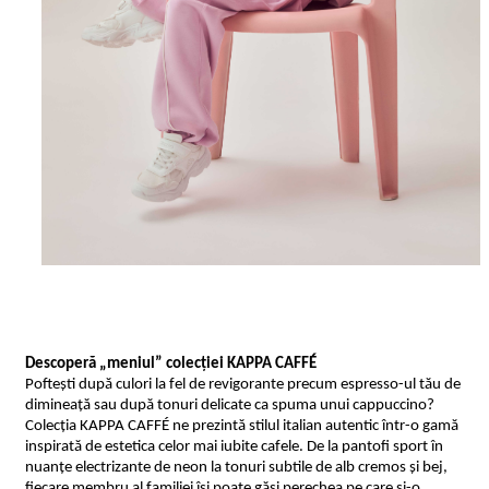
Descoperă „meniul” colecției KAPPA CAFFÉ
Poftești după culori la fel de revigorante precum espresso-ul tău de
dimineață sau după tonuri delicate ca spuma unui cappuccino?
Colecția KAPPA CAFFÉ ne prezintă stilul italian autentic într-o gamă
inspirată de estetica celor mai iubite cafele. De la pantofi sport în
nuanțe electrizante de neon la tonuri subtile de alb cremos și bej,
fiecare membru al familiei își poate găsi perechea pe care și-o