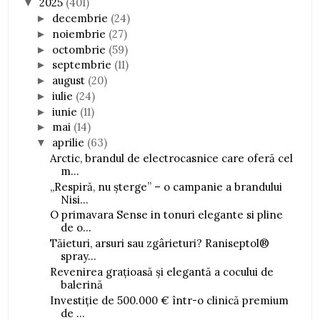
2025
(401)
▼
decembrie
(24)
►
noiembrie
(27)
►
octombrie
(59)
►
septembrie
(11)
►
august
(20)
►
iulie
(24)
►
iunie
(11)
►
mai
(14)
►
aprilie
(63)
▼
Arctic, brandul de electrocasnice care oferă cel
m...
„Respiră, nu șterge” – o campanie a brandului
Nisi...
O primavara Sense in tonuri elegante si pline
de o...
Tăieturi, arsuri sau zgârieturi? Raniseptol®
spray...
Revenirea grațioasă și elegantă a cocului de
balerină
Investiție de 500.000 € într-o clinică premium
de ...