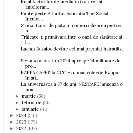
Rolul factorilor de mediu în tratarea și
ameliorar...
Punte peste Atlantic: Asociația The Social
Incuba...
Stona: Lider de piata in comercializarea pietrei
n...
Trăiește-ți primăvara într-o oază de sănătate și
l...
Lucian Busuioc devine cel mai premiat hairstilist
...
Sezamo a livrat în 2024 aproape 14 milioane de
pro...
KAPPA CAFFÉ la CCC – o nouă colecție Kappa,
în sti...
La aniversarea a 87 de ani, NESCAFÉ lansează o
nou...
martie
(56)
►
februarie
(51)
►
ianuarie
(41)
►
2024
(531)
►
2023
(179)
►
2022
(107)
►