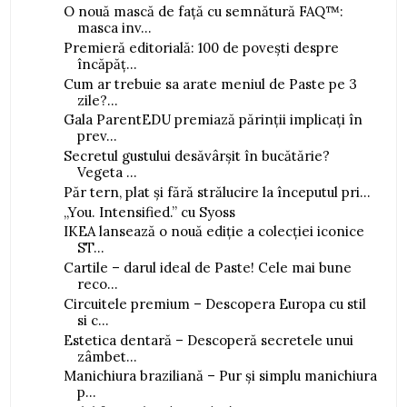
O nouă mască de față cu semnătură FAQ™:
masca inv...
Premieră editorială: 100 de povești despre
încăpăț...
Cum ar trebuie sa arate meniul de Paste pe 3
zile?...
Gala ParentEDU premiază părinții implicați în
prev...
Secretul gustului desăvârșit în bucătărie?
Vegeta ...
Păr tern, plat și fără strălucire la începutul pri...
„You. Intensified.” cu Syoss
IKEA lansează o nouă ediție a colecției iconice
ST...
Cartile – darul ideal de Paste! Cele mai bune
reco...
Circuitele premium – Descopera Europa cu stil
si c...
Estetica dentară – Descoperă secretele unui
zâmbet...
Manichiura braziliană – Pur și simplu manichiura
p...