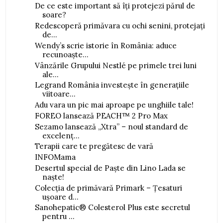
De ce este important să îți protejezi părul de
soare?
Redescoperă primăvara cu ochi senini, protejați
de...
Wendy’s scrie istorie în România: aduce
recunoaște...
Vânzările Grupului Nestlé pe primele trei luni
ale...
Legrand România investește în generațiile
viitoare...
Adu vara un pic mai aproape pe unghiile tale!
FOREO lansează PEACH™ 2 Pro Max
Sezamo lansează „Xtra” – noul standard de
excelenț...
Terapii care te pregătesc de vară
INFOMama
Desertul special de Paște din Lino Lada se
naște!
Colecția de primăvară Primark – Țesaturi
ușoare d...
Sanohepatic® Colesterol Plus este secretul
pentru ...