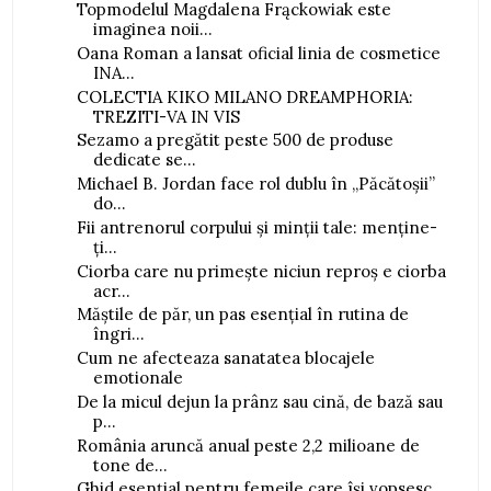
Topmodelul Magdalena Frąckowiak este
imaginea noii...
Oana Roman a lansat oficial linia de cosmetice
INA...
COLECTIA KIKO MILANO DREAMPHORIA:
TREZITI-VA IN VIS
Sezamo a pregătit peste 500 de produse
dedicate se...
Michael B. Jordan face rol dublu în „Păcătoșii”
do...
Fii antrenorul corpului și minții tale: menține-
ți...
Ciorba care nu primește niciun reproș e ciorba
acr...
Măștile de păr, un pas esențial în rutina de
îngri...
Cum ne afecteaza sanatatea blocajele
emotionale
De la micul dejun la prânz sau cină, de bază sau
p...
România aruncă anual peste 2,2 milioane de
tone de...
Ghid esențial pentru femeile care își vopsesc