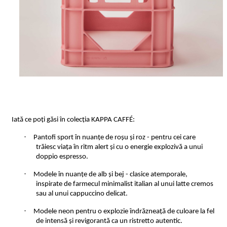
Iată ce poți găsi în colecția
KAPPA CAFFÉ:
·
Pantofi sport în nuanțe de roșu și roz - pentru cei care
trăiesc viața în ritm alert și cu o energie explozivă a unui
doppio espresso.
·
Modele în nuanțe de alb și bej - clasice atemporale,
inspirate de farmecul minimalist italian al unui latte cremos
sau al unui cappuccino delicat.
·
Modele neon pentru o explozie îndrăzneață de culoare la fel
de intensă și revigorantă ca un ristretto autentic.