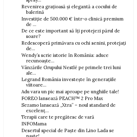
Revenirea grațioasă și elegantă a cocului de
balerină
Investiție de 500.000 € într-o clinică premium
de ...
De ce este important să îți protejezi părul de
soare?
Redescoperă primăvara cu ochi senini, protejați
de...
Wendy’s scrie istorie în România: aduce
recunoaște...
Vânzările Grupului Nestlé pe primele trei luni
ale...
Legrand România investește în generațiile
viitoare...
Adu vara un pic mai aproape pe unghiile tale!
FOREO lansează PEACH™ 2 Pro Max
Sezamo lansează „Xtra” – noul standard de
excelenț...
Terapii care te pregătesc de vară
INFOMama
Desertul special de Paște din Lino Lada se
naște!