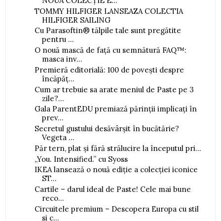
NOUA COLECȚIE E...
TOMMY HILFIGER LANSEAZA COLECTIA
HILFIGER SAILING
Cu Parasoftin® tălpile tale sunt pregătite
pentru ...
O nouă mască de față cu semnătură FAQ™:
masca inv...
Premieră editorială: 100 de povești despre
încăpăț...
Cum ar trebuie sa arate meniul de Paste pe 3
zile?...
Gala ParentEDU premiază părinții implicați în
prev...
Secretul gustului desăvârșit în bucătărie?
Vegeta ...
Păr tern, plat și fără strălucire la începutul pri...
„You. Intensified.” cu Syoss
IKEA lansează o nouă ediție a colecției iconice
ST...
Cartile – darul ideal de Paste! Cele mai bune
reco...
Circuitele premium – Descopera Europa cu stil
si c...