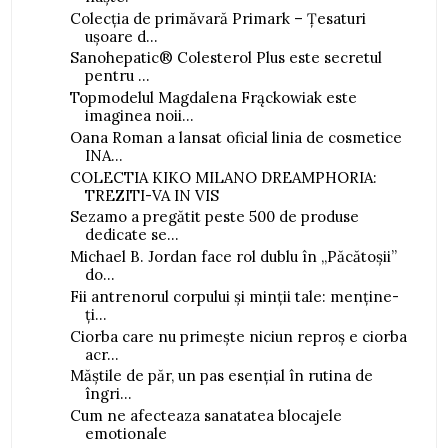
Colecția de primăvară Primark – Țesaturi
ușoare d...
Sanohepatic® Colesterol Plus este secretul
pentru ...
Topmodelul Magdalena Frąckowiak este
imaginea noii...
Oana Roman a lansat oficial linia de cosmetice
INA...
COLECTIA KIKO MILANO DREAMPHORIA:
TREZITI-VA IN VIS
Sezamo a pregătit peste 500 de produse
dedicate se...
Michael B. Jordan face rol dublu în „Păcătoșii”
do...
Fii antrenorul corpului și minții tale: menține-
ți...
Ciorba care nu primește niciun reproș e ciorba
acr...
Măștile de păr, un pas esențial în rutina de
îngri...
Cum ne afecteaza sanatatea blocajele
emotionale