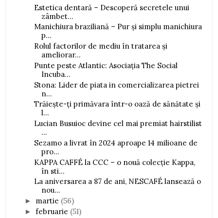
Estetica dentară – Descoperă secretele unui
zâmbet...
Manichiura braziliană – Pur și simplu manichiura
p...
Rolul factorilor de mediu în tratarea și
ameliorar...
Punte peste Atlantic: Asociația The Social
Incuba...
Stona: Lider de piata in comercializarea pietrei
n...
Trăiește-ți primăvara într-o oază de sănătate și
l...
Lucian Busuioc devine cel mai premiat hairstilist
...
Sezamo a livrat în 2024 aproape 14 milioane de
pro...
KAPPA CAFFÉ la CCC – o nouă colecție Kappa,
în sti...
La aniversarea a 87 de ani, NESCAFÉ lansează o
nou...
martie
(56)
►
februarie
(51)
►