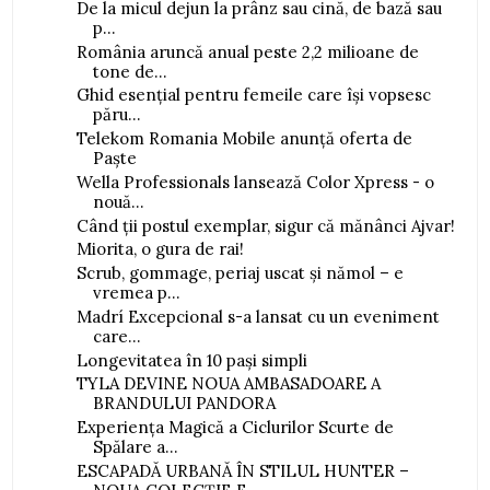
De la micul dejun la prânz sau cină, de bază sau
p...
România aruncă anual peste 2,2 milioane de
tone de...
Ghid esențial pentru femeile care își vopsesc
păru...
Telekom Romania Mobile anunță oferta de
Paște
Wella Professionals lansează Color Xpress - o
nouă...
Când ții postul exemplar, sigur că mănânci Ajvar!
Miorita, o gura de rai!
Scrub, gommage, periaj uscat și nămol – e
vremea p...
Madrí Excepcional s-a lansat cu un eveniment
care...
Longevitatea în 10 pași simpli
TYLA DEVINE NOUA AMBASADOARE A
BRANDULUI PANDORA
Experiența Magică a Ciclurilor Scurte de
Spălare a...
ESCAPADĂ URBANĂ ÎN STILUL HUNTER –