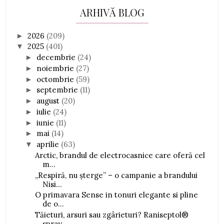
ARHIVĂ BLOG
2026
(209)
►
2025
(401)
▼
decembrie
(24)
►
noiembrie
(27)
►
octombrie
(59)
►
septembrie
(11)
►
august
(20)
►
iulie
(24)
►
iunie
(11)
►
mai
(14)
►
aprilie
(63)
▼
Arctic, brandul de electrocasnice care oferă cel
m...
„Respiră, nu șterge” – o campanie a brandului
Nisi...
O primavara Sense in tonuri elegante si pline
de o...
Tăieturi, arsuri sau zgârieturi? Raniseptol®
spray...