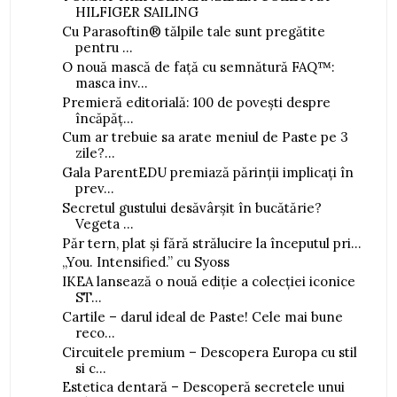
HILFIGER SAILING
Cu Parasoftin® tălpile tale sunt pregătite
pentru ...
O nouă mască de față cu semnătură FAQ™:
masca inv...
Premieră editorială: 100 de povești despre
încăpăț...
Cum ar trebuie sa arate meniul de Paste pe 3
zile?...
Gala ParentEDU premiază părinții implicați în
prev...
Secretul gustului desăvârșit în bucătărie?
Vegeta ...
Păr tern, plat și fără strălucire la începutul pri...
„You. Intensified.” cu Syoss
IKEA lansează o nouă ediție a colecției iconice
ST...
Cartile – darul ideal de Paste! Cele mai bune
reco...
Circuitele premium – Descopera Europa cu stil
si c...
Estetica dentară – Descoperă secretele unui