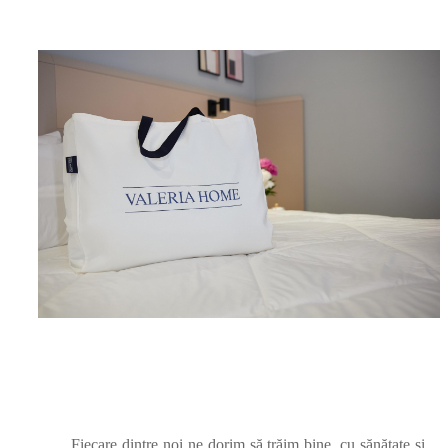
Fiecare dintre noi ne dorim să trăim bine, cu sănătate și