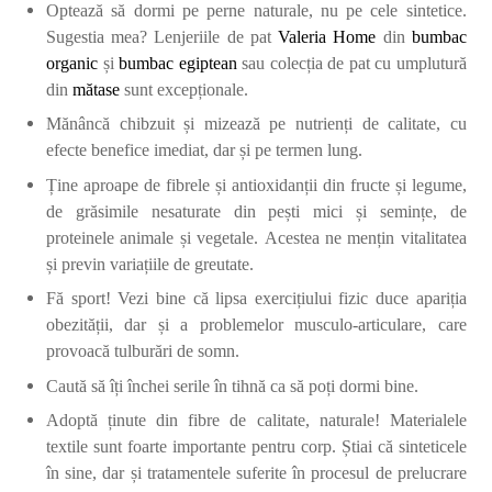
Optează să dormi pe perne naturale, nu pe cele sintetice.
Sugestia mea? Lenjeriile de pat
Valeria Home
din
bumbac
organic
și
bumbac egiptean
sau colecția de pat cu umplutură
din
mătase
sunt excepționale.
Mănâncă chibzuit și mizează pe nutrienți de calitate, cu
efecte benefice imediat, dar și pe termen lung.
Ține aproape de fibrele și antioxidanții din fructe și legume,
de grăsimile nesaturate din pești mici și semințe, de
proteinele animale și vegetale.
Acestea ne mențin vitalitatea
și previn variațiile de greutate.
Fă sport! Vezi bine că lipsa exercițiului fizic duce apariția
obezității, dar și a problemelor musculo-articulare, care
provoacă tulburări de somn.
Caută să îți închei serile în tihnă ca să poți dormi bine.
Adoptă ținute din fibre de calitate, naturale! Materialele
textile sunt foarte importante pentru corp. Știai că sinteticele
în sine, dar și tratamentele suferite în procesul de prelucrare