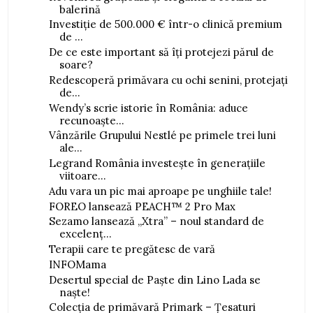
balerină
Investiție de 500.000 € într-o clinică premium
de ...
De ce este important să îți protejezi părul de
soare?
Redescoperă primăvara cu ochi senini, protejați
de...
Wendy’s scrie istorie în România: aduce
recunoaște...
Vânzările Grupului Nestlé pe primele trei luni
ale...
Legrand România investește în generațiile
viitoare...
Adu vara un pic mai aproape pe unghiile tale!
FOREO lansează PEACH™ 2 Pro Max
Sezamo lansează „Xtra” – noul standard de
excelenț...
Terapii care te pregătesc de vară
INFOMama
Desertul special de Paște din Lino Lada se
naște!
Colecția de primăvară Primark – Țesaturi