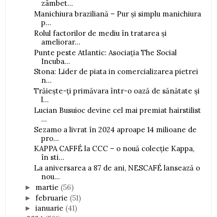
zâmbet...
Manichiura braziliană – Pur și simplu manichiura
p...
Rolul factorilor de mediu în tratarea și
ameliorar...
Punte peste Atlantic: Asociația The Social
Incuba...
Stona: Lider de piata in comercializarea pietrei
n...
Trăiește-ți primăvara într-o oază de sănătate și
l...
Lucian Busuioc devine cel mai premiat hairstilist
...
Sezamo a livrat în 2024 aproape 14 milioane de
pro...
KAPPA CAFFÉ la CCC – o nouă colecție Kappa,
în sti...
La aniversarea a 87 de ani, NESCAFÉ lansează o
nou...
martie
(56)
►
februarie
(51)
►
ianuarie
(41)
►