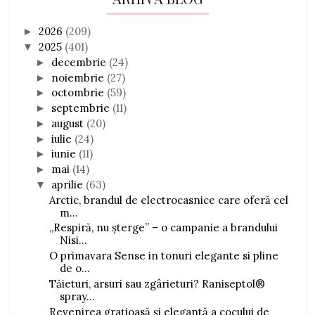
2026
(209)
►
2025
(401)
▼
decembrie
(24)
►
noiembrie
(27)
►
octombrie
(59)
►
septembrie
(11)
►
august
(20)
►
iulie
(24)
►
iunie
(11)
►
mai
(14)
►
aprilie
(63)
▼
Arctic, brandul de electrocasnice care oferă cel
m...
„Respiră, nu șterge” – o campanie a brandului
Nisi...
O primavara Sense in tonuri elegante si pline
de o...
Tăieturi, arsuri sau zgârieturi? Raniseptol®
spray...
Revenirea grațioasă și elegantă a cocului de