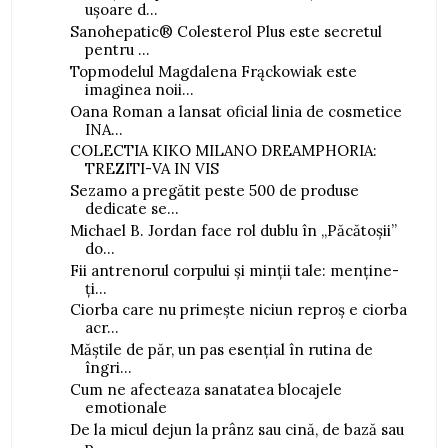
ușoare d...
Sanohepatic® Colesterol Plus este secretul
pentru ...
Topmodelul Magdalena Frąckowiak este
imaginea noii...
Oana Roman a lansat oficial linia de cosmetice
INA...
COLECTIA KIKO MILANO DREAMPHORIA:
TREZITI-VA IN VIS
Sezamo a pregătit peste 500 de produse
dedicate se...
Michael B. Jordan face rol dublu în „Păcătoșii”
do...
Fii antrenorul corpului și minții tale: menține-
ți...
Ciorba care nu primește niciun reproș e ciorba
acr...
Măștile de păr, un pas esențial în rutina de
îngri...
Cum ne afecteaza sanatatea blocajele
emotionale
De la micul dejun la prânz sau cină, de bază sau
p...