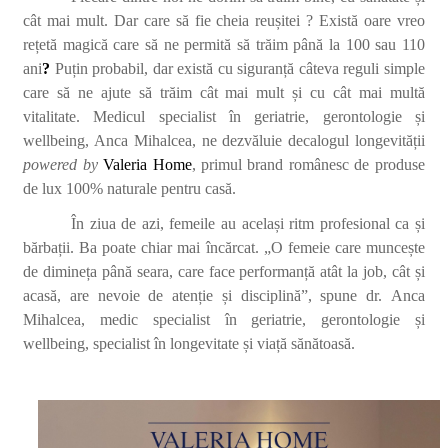
cât mai mult. Dar care să fie cheia reușitei ? Există oare vreo
rețetă magică care să ne permită să trăim până la 100 sau 110
ani
?
Puțin probabil, dar există cu siguranță câteva reguli simple
care să ne ajute să trăim cât mai mult și cu cât mai multă
vitalitate. Medicul specialist în geriatrie, gerontologie și
wellbeing, Anca Mihalcea, ne dezvăluie decalogul longevității
powered by
Valeria Home
,
primul brand românesc de produse
de lux 100% naturale pentru casă.
În ziua de azi, femeile au același ritm profesional ca și
bărbații. Ba poate chiar mai încărcat. „O femeie care muncește
de dimineța până seara, care face performanță atât la job, cât și
acasă, are nevoie de atenție și disciplină”, spune dr.
Anca
Mihalcea, medic specialist în geriatrie, gerontologie și
wellbeing, specialist în longevitate și viață sănătoasă.