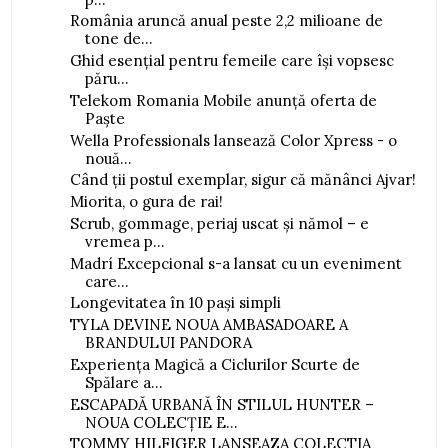
România aruncă anual peste 2,2 milioane de
tone de...
Ghid esențial pentru femeile care își vopsesc
păru...
Telekom Romania Mobile anunță oferta de
Paște
Wella Professionals lansează Color Xpress - o
nouă...
Când ții postul exemplar, sigur că mănânci Ajvar!
Miorita, o gura de rai!
Scrub, gommage, periaj uscat și nămol – e
vremea p...
Madrí Excepcional s-a lansat cu un eveniment
care...
Longevitatea în 10 pași simpli
TYLA DEVINE NOUA AMBASADOARE A
BRANDULUI PANDORA
Experiența Magică a Ciclurilor Scurte de
Spălare a...
ESCAPADĂ URBANĂ ÎN STILUL HUNTER –
NOUA COLECȚIE E...
TOMMY HILFIGER LANSEAZA COLECTIA