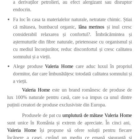
a derivaților petrolieri, au efect alergizant sau disruptor
endocrin.
Fa loc în casa ta materialelor naturale, netratate chimic.
Știai
că mătasea, bumbacul organic,
lâna merinos
și inul cresc
considerabil relaxarea și confortul?. Îmbrăcămintea și
așternuturile din fibre naturale, prietenoase cu organismul și
cu mediul înconjurător, reduc disconfortul și cresc calitatea
somnului și a vieții.
Alege produse
Valeria
Home
care aduc luxul în propriul
dormitor, dar care îmbunătățesc totodată calitatea somnului și
a vieții.
Valeria Home
este un brand românesc de produse de
lux 100% naturale pentru casă, care s-a impus ca unul dintre
puținii creatori de produse exclusiviste din Europa.
Produsele de pat cu
umplutură de mătase
Valeria Home
sunt unice în România și extrem de apreciate. În cinci ani,
Valeria Home
își propune să ofere soluții pentru fiecare
încăpere a casei, creând un mediu ce emană siguranță și