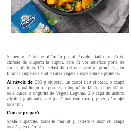
Și pentru că tot ne aflăm în postul Paștelui, iată o rețetă de
chiftele de ciuperci la cuptor, care îți vor satisface pofta de
carne, oferindu-ți în același timp și necesarul de proteine, știut
fiind că ciupercile sunt o sursă vegetală excelentă de proteine.
Ai nevoie de:
300 g ciuperci, un cartof fiert și pasat, o ceapă
mica, două linguri de pesmet, o lingură de făină, o linguriță de
boia dulce, o linguriță de Vegeta Legume, 2-3 căței de usturoi
zdrobiți (opțional), sare (dacă mai este cazul), piper, pătrunjel
tocat fin.
Cum se prepară
Spală ciupercile, toacă-le mărunt și călește-le ușor cu ceapa
tocată și ea mărunt.