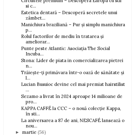
Circuitele premium – Descopera Europa cu stil
si c...
Estetica dentară – Descoperă secretele unui
zâmbet...
Manichiura braziliană – Pur și simplu manichiura
p...
Rolul factorilor de mediu în tratarea și
ameliorar...
Punte peste Atlantic: Asociația The Social
Incuba...
Stona: Lider de piata in comercializarea pietrei
n...
Trăiește-ți primăvara într-o oază de sănătate și
l...
Lucian Busuioc devine cel mai premiat hairstilist
...
Sezamo a livrat în 2024 aproape 14 milioane de
pro...
KAPPA CAFFÉ la CCC – o nouă colecție Kappa,
în sti...
La aniversarea a 87 de ani, NESCAFÉ lansează o
nou...
martie
(56)
►