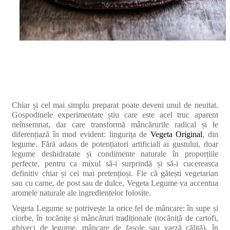
Chiar și cel mai simplu preparat poate deveni unul de neuitat.
Gospodinele experimentate știu care este acel truc aparent
neînsemnat, dar care transformă mâncărurile radical și le
diferențiază în mod evident: lingurița de
Vegeta Original
, din
legume. Fără adaos de potențiatori artificiali ai gustului, doar
legume deshidratate și condimente naturale în proporțiile
perfecte, pentru ca mixul să-i surprindă și să-i cucereasca
definitiv chiar și cei mai pretențioși. Fie că gătești vegetarian
sau cu carne, de post sau de dulce, Vegeta Legume va accentua
aromele naturale ale ingredientelor folosite.
Vegeta Legume se potrivește la orice fel de mâncare: în supe și
ciorbe, în tocănițe și mâncăruri tradiționale (tocăniță de cartofi,
ghiveci de legume, mâncare de fasole sau varză călită), în