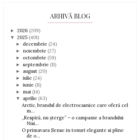
ARHIVĂ BLOG
2026
(209)
►
2025
(401)
▼
decembrie
(24)
►
noiembrie
(27)
►
octombrie
(59)
►
septembrie
(11)
►
august
(20)
►
iulie
(24)
►
iunie
(11)
►
mai
(14)
►
aprilie
(63)
▼
Arctic, brandul de electrocasnice care oferă cel
m...
„Respiră, nu șterge” – o campanie a brandului
Nisi...
O primavara Sense in tonuri elegante si pline
de o...