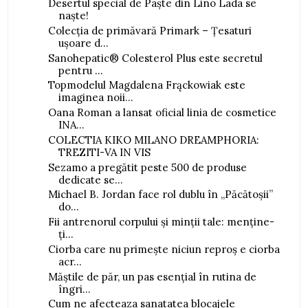
Desertul special de Paște din Lino Lada se
naște!
Colecția de primăvară Primark – Țesaturi
ușoare d...
Sanohepatic® Colesterol Plus este secretul
pentru ...
Topmodelul Magdalena Frąckowiak este
imaginea noii...
Oana Roman a lansat oficial linia de cosmetice
INA...
COLECTIA KIKO MILANO DREAMPHORIA:
TREZITI-VA IN VIS
Sezamo a pregătit peste 500 de produse
dedicate se...
Michael B. Jordan face rol dublu în „Păcătoșii”
do...
Fii antrenorul corpului și minții tale: menține-
ți...
Ciorba care nu primește niciun reproș e ciorba
acr...
Măștile de păr, un pas esențial în rutina de
îngri...
Cum ne afecteaza sanatatea blocajele