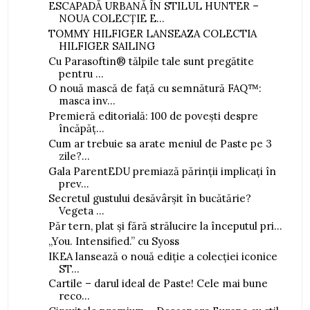
ESCAPADĂ URBANĂ ÎN STILUL HUNTER –
NOUA COLECȚIE E...
TOMMY HILFIGER LANSEAZA COLECTIA
HILFIGER SAILING
Cu Parasoftin® tălpile tale sunt pregătite
pentru ...
O nouă mască de față cu semnătură FAQ™:
masca inv...
Premieră editorială: 100 de povești despre
încăpăț...
Cum ar trebuie sa arate meniul de Paste pe 3
zile?...
Gala ParentEDU premiază părinții implicați în
prev...
Secretul gustului desăvârșit în bucătărie?
Vegeta ...
Păr tern, plat și fără strălucire la începutul pri...
„You. Intensified.” cu Syoss
IKEA lansează o nouă ediție a colecției iconice
ST...
Cartile – darul ideal de Paste! Cele mai bune
reco...