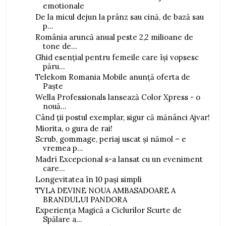
emotionale
De la micul dejun la prânz sau cină, de bază sau
p...
România aruncă anual peste 2,2 milioane de
tone de...
Ghid esențial pentru femeile care își vopsesc
păru...
Telekom Romania Mobile anunță oferta de
Paște
Wella Professionals lansează Color Xpress - o
nouă...
Când ții postul exemplar, sigur că mănânci Ajvar!
Miorita, o gura de rai!
Scrub, gommage, periaj uscat și nămol – e
vremea p...
Madrí Excepcional s-a lansat cu un eveniment
care...
Longevitatea în 10 pași simpli
TYLA DEVINE NOUA AMBASADOARE A
BRANDULUI PANDORA
Experiența Magică a Ciclurilor Scurte de
Spălare a...