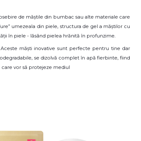
eosebire de măștile din bumbac sau alte materiale care
fure
” umezeala din piele, structura de gel a măștilor cu
ții î
n piele -
lăsând pielea
hr
ănită î
n profunzime.
: Aceste măști inovative sunt perfecte pentru tine dar
odegradabile, se dizolvă complet în apă fierbinte, fiind
 care vor să protejeze mediul