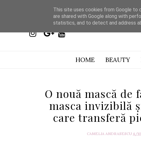
This site uses cookies from Google to de
are shared with Google along with perfo
statistics, and to detect and address a
HOME
BEAUTY
O nouă mască de 
masca invizibilă 
care transferă pi
CAMELIA ANDRASESCU
4/1