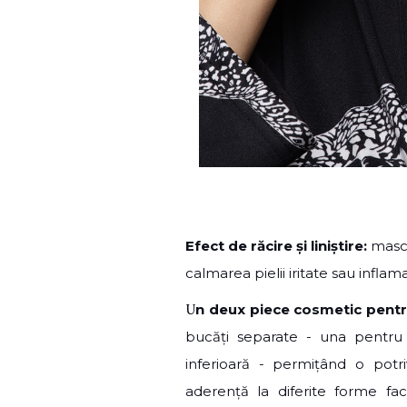
Efect de răcire și liniștire:
masca
calmarea pielii iritate sau infla
U
n deux piece cosmetic pentr
bucăți separate - una pentru
inferioară - permițând o potr
aderență la diferite forme fa