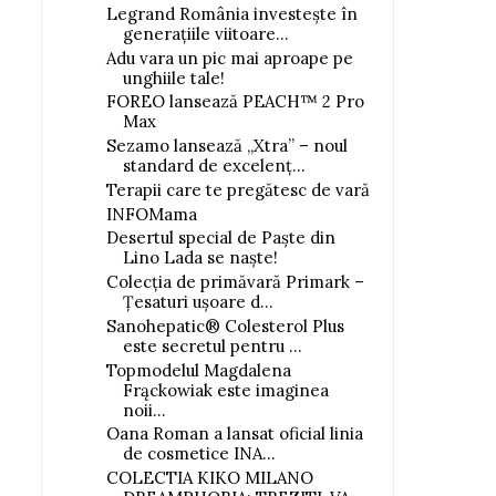
Legrand România investește în
generațiile viitoare...
Adu vara un pic mai aproape pe
unghiile tale!
FOREO lansează PEACH™ 2 Pro
Max
Sezamo lansează „Xtra” – noul
standard de excelenț...
Terapii care te pregătesc de vară
INFOMama
Desertul special de Paște din
Lino Lada se naște!
Colecția de primăvară Primark –
Țesaturi ușoare d...
Sanohepatic® Colesterol Plus
este secretul pentru ...
Topmodelul Magdalena
Frąckowiak este imaginea
noii...
Oana Roman a lansat oficial linia
de cosmetice INA...
COLECTIA KIKO MILANO