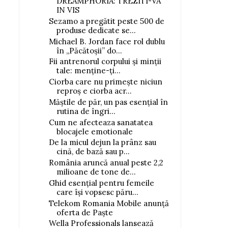
DREAMPHORIA: TREZITI-VA
IN VIS
Sezamo a pregătit peste 500 de
produse dedicate se...
Michael B. Jordan face rol dublu
în „Păcătoșii” do...
Fii antrenorul corpului și minții
tale: menține-ți...
Ciorba care nu primește niciun
reproș e ciorba acr...
Măștile de păr, un pas esențial în
rutina de îngri...
Cum ne afecteaza sanatatea
blocajele emotionale
De la micul dejun la prânz sau
cină, de bază sau p...
România aruncă anual peste 2,2
milioane de tone de...
Ghid esențial pentru femeile
care își vopsesc păru...
Telekom Romania Mobile anunță
oferta de Paște
Wella Professionals lansează