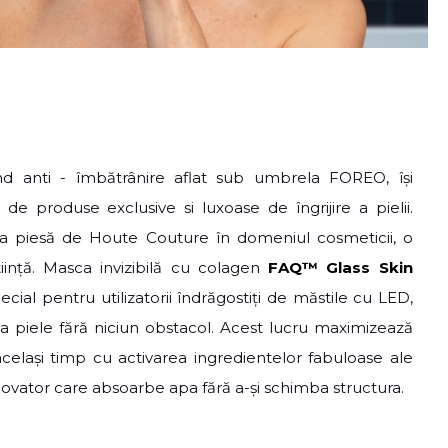
nd anti - îmbătrânire aflat sub umbrela FOREO, își
de produse exclusive si luxoase de îngrijire a pielii.
ta piesă de Houte Couture în domeniul cosmeticii, o
tiință. Masca invizibilă cu colagen
FAQ
™
Glass Skin
ecial pentru utilizatorii îndrăgostiți de măstile cu LED,
a piele fără niciun obstacol. Acest lucru maximizează
 același timp cu activarea ingredientelor fabuloase ale
inovator care absoarbe apa fără a-și schimba structura.