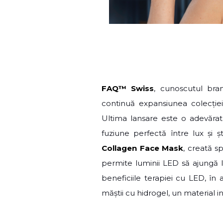
FAQ
™
Swiss
, cunoscutul bra
continuă expansiunea colecției 
Ultima lansare este o adevăra
fuziune perfectă între lux și ș
Collagen Face Mask
, creată sp
permite luminii LED să ajungă l
beneficiile terapiei cu LED, în
măștii cu hidrogel, un material 