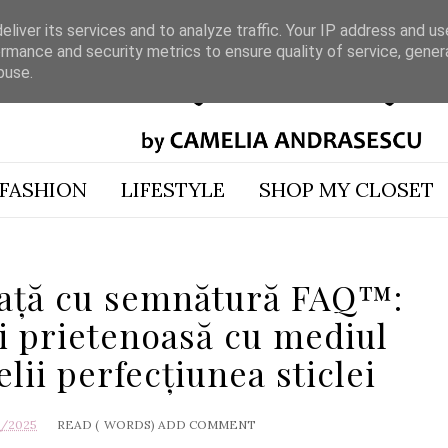
liver its services and to analyze traffic. Your IP address and u
rmance and security metrics to ensure quality of service, gene
buse.
FASHION
LIFESTYLE
SHOP MY CLOSET
față cu semnătură FAQ™:
și prietenoasă cu mediul
elii perfecțiunea sticlei
0/2025
READ (
WORDS)
ADD COMMENT