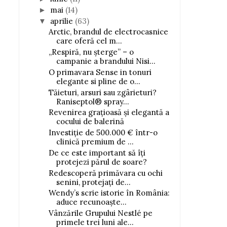
mai
(14)
►
aprilie
(63)
▼
Arctic, brandul de electrocasnice
care oferă cel m...
„Respiră, nu șterge” – o
campanie a brandului Nisi...
O primavara Sense in tonuri
elegante si pline de o...
Tăieturi, arsuri sau zgârieturi?
Raniseptol® spray...
Revenirea grațioasă și elegantă a
cocului de balerină
Investiție de 500.000 € într-o
clinică premium de ...
De ce este important să îți
protejezi părul de soare?
Redescoperă primăvara cu ochi
senini, protejați de...
Wendy’s scrie istorie în România:
aduce recunoaște...
Vânzările Grupului Nestlé pe
primele trei luni ale...