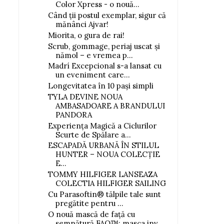
Color Xpress - o nouă...
Când ții postul exemplar, sigur că
mănânci Ajvar!
Miorita, o gura de rai!
Scrub, gommage, periaj uscat și
nămol – e vremea p...
Madrí Excepcional s-a lansat cu
un eveniment care...
Longevitatea în 10 pași simpli
TYLA DEVINE NOUA
AMBASADOARE A BRANDULUI
PANDORA
Experiența Magică a Ciclurilor
Scurte de Spălare a...
ESCAPADĂ URBANĂ ÎN STILUL
HUNTER – NOUA COLECȚIE
E...
TOMMY HILFIGER LANSEAZA
COLECTIA HILFIGER SAILING
Cu Parasoftin® tălpile tale sunt
pregătite pentru ...
O nouă mască de față cu
semnătură FAQ™: masca inv...