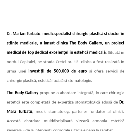
Dr. Marian Turbatu, medic specialist chirurgie plastică și doctor în
științe medicale, a lansat clinica The Body Gallery, un proiect
medical de top dedicat excelenței în estetică medicală.
Situată în
nordul Capitalei, pe strada Cretei nr. 12, clinica a fost realizată în
urma unei
investiții de 500.000 de euro
și oferă servicii de
chirurgie plastică, estetică facială și stomatologie.
The Body Gallery
propune o abordare integrată, în care chirurgia
estetică este completată de expertiza stomatologică adusă de
Dr.
Mara Turbatu
, medic stomatolog, partener fondator al clinicii.
Această abordare multidisciplinară vizează armonia estetică
generală – de la intervenții corporale și faciale până la zâmbet.