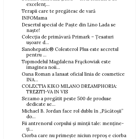
excelenț...
Terapii care te pregătesc de vară
INFOMama
Desertul special de Paște din Lino Lada se
naște!
Colecția de primăvară Primark – Țesaturi
ușoare d...
Sanohepatic® Colesterol Plus este secretul
pentru ...
Topmodelul Magdalena Frąckowiak este
imaginea noii...
Oana Roman a lansat oficial linia de cosmetice
INA...
COLECTIA KIKO MILANO DREAMPHORIA:
TREZITI-VA IN VIS
Sezamo a pregătit peste 500 de produse
dedicate se...
Michael B. Jordan face rol dublu în „Păcătoșii”
do...
Fii antrenorul corpului și minții tale: menține-
ți...
Ciorba care nu primește niciun reproș e ciorba