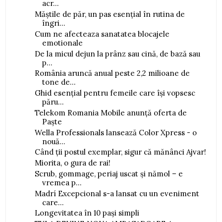
acr...
Măștile de păr, un pas esențial în rutina de
îngri...
Cum ne afecteaza sanatatea blocajele
emotionale
De la micul dejun la prânz sau cină, de bază sau
p...
România aruncă anual peste 2,2 milioane de
tone de...
Ghid esențial pentru femeile care își vopsesc
păru...
Telekom Romania Mobile anunță oferta de
Paște
Wella Professionals lansează Color Xpress - o
nouă...
Când ții postul exemplar, sigur că mănânci Ajvar!
Miorita, o gura de rai!
Scrub, gommage, periaj uscat și nămol – e
vremea p...
Madrí Excepcional s-a lansat cu un eveniment
care...
Longevitatea în 10 pași simpli