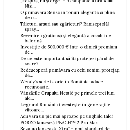
„Respiră, nu șterge” – o campanie a brandului
Nisi...
O primavara Sense in tonuri elegante si pline
de o...
Tăieturi, arsuri sau zgârieturi? Raniseptol®
spray...
Revenirea grațioasă și elegantă a cocului de
balerină
Investiție de 500.000 € într-o clinică premium
de ...
De ce este important să îți protejezi părul de
soare?
Redescoperă primăvara cu ochi senini, protejați
de...
Wendy’s scrie istorie în România: aduce
recunoaște...
Vânzările Grupului Nestlé pe primele trei luni
ale...
Legrand România investește în generațiile
viitoare...
Adu vara un pic mai aproape pe unghiile tale!
FOREO lansează PEACH™ 2 Pro Max
Sezamo lansează „Xtra” – noul standard de