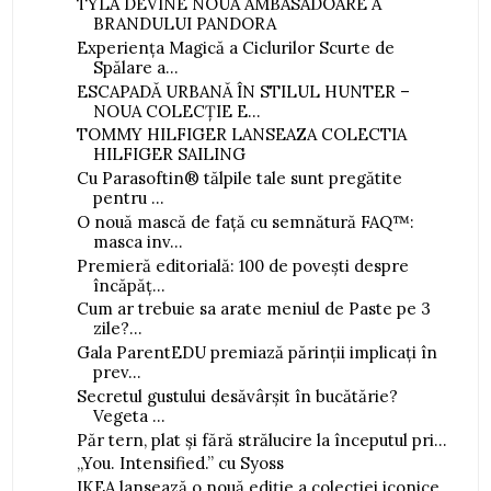
TYLA DEVINE NOUA AMBASADOARE A
BRANDULUI PANDORA
Experiența Magică a Ciclurilor Scurte de
Spălare a...
ESCAPADĂ URBANĂ ÎN STILUL HUNTER –
NOUA COLECȚIE E...
TOMMY HILFIGER LANSEAZA COLECTIA
HILFIGER SAILING
Cu Parasoftin® tălpile tale sunt pregătite
pentru ...
O nouă mască de față cu semnătură FAQ™:
masca inv...
Premieră editorială: 100 de povești despre
încăpăț...
Cum ar trebuie sa arate meniul de Paste pe 3
zile?...
Gala ParentEDU premiază părinții implicați în
prev...
Secretul gustului desăvârșit în bucătărie?
Vegeta ...
Păr tern, plat și fără strălucire la începutul pri...
„You. Intensified.” cu Syoss
IKEA lansează o nouă ediție a colecției iconice