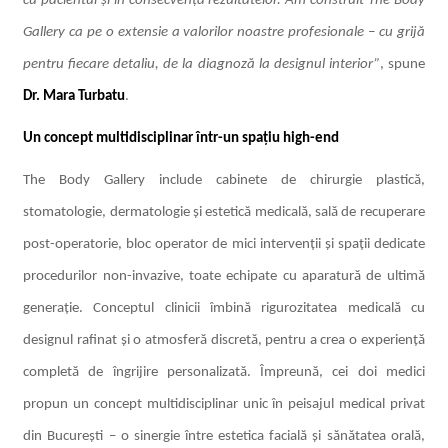
cu pacientul și în consecvența rezultatelor. Am construit The Body
Gallery ca pe o extensie a valorilor noastre profesionale – cu grijă
pentru fiecare detaliu, de la diagnoză la designul interior”
, spune
Dr. Mara Turbatu
.
Un concept multidisciplinar într-un spațiu high-end
The Body Gallery include cabinete de chirurgie plastică,
stomatologie, dermatologie și estetică medicală, sală de recuperare
post-operatorie, bloc operator de mici intervenții și spații dedicate
procedurilor non-invazive, toate echipate cu aparatură de ultimă
generație. Conceptul clinicii îmbină rigurozitatea medicală cu
designul rafinat și o atmosferă discretă, pentru a crea o experiență
completă de îngrijire personalizată. Împreună, cei doi medici
propun un concept multidisciplinar unic în peisajul medical privat
din București – o sinergie între estetica facială și sănătatea orală,