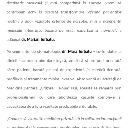
destinație medicală și mai competitivă în Europa. Vrem să
contribuim activ la această transformare, oferind pacienților
noștri nu doar rezultate estetice de excepție, ci și o experiență
medicală integrată, bazată pe grijă, expertiză și inovație”,
a
adăugat
dr. Marian Turbatu.
Pe segmentul de stomatologie,
dr. Mara Turbatu
– co-fondator al
clinicii – aduce o abordare logică, analitică și profund orientată
către pacient, bazată pe ani de experiență în estetică dentară,
profilaxie și tratamente minim invazive. Absolventă a Facultății de
Medicină Dentară „Grigore T. Popa” Iași, aceasta se remarcă prin
profesionalismul cu care abordează cazurile complexe și
capacitatea de a livra rezultate predictibile și durabile.
„Credem că viitorul în medicina privată stă în calitatea interacțiunii