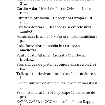
ST...
Cartile – darul ideal de Paste! Cele mai bune
reco...
Circuitele premium – Descopera Europa cu stil
si c...
Estetica dentară – Descoperă secretele unui
zâmbet...
Manichiura braziliană – Pur și simplu manichiura
p...
Rolul factorilor de mediu în tratarea și
ameliorar...
Punte peste Atlantic: Asociația The Social
Incuba...
Stona: Lider de piata in comercializarea pietrei
n...
Trăiește-ți primăvara într-o oază de sănătate și
l...
Lucian Busuioc devine cel mai premiat hairstilist
...
Sezamo a livrat în 2024 aproape 14 milioane de
pro...
KAPPA CAFFÉ la CCC – o nouă colecție Kappa,