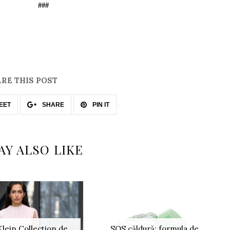
###
RE THIS POST
EET
SHARE
PIN IT
AY ALSO LIKE
Klein Collection de
SOS căldură: formula de