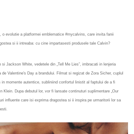
, o evolutie a platformei emblematice #mycalvins, care invita fanii
gostea si ii intreaba: cu cine impartasesti produsele tale Calvin?
 Jackson White, vedetele din „Tell Me Lies”, imbracati in lenjeria
ta de Valentine's Day a brandului. Filmat si regizat de Zora Sicher, cuplul
 in momente autentice, subliniind confortul linistit al faptului de a fi
n Klein. Dupa debutul lor, vor fi lansate continuturi suplimentare „Our
ri influente care isi exprima dragostea si ii inspira pe urmaritorii lor sa
esti.