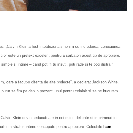
: „Calvin Klein a fost intotdeauna sinonim cu increderea, conexiunea
titilor este un pretext excelent pentru a sarbatori acest tip de apropiere.
e si intime – cand poti fi tu insuti, poti rade si te poti distra.”
m, care a facut-o diferita de alte proiecte”, a declarat Jackson White.
m putut sa fim pe deplin prezenti unul pentru celalalt si sa ne bucuram
e Calvin Klein devin seducatoare in noi culori delicate si imprimeuri in
ortul in straturi intime concepute pentru apropiere. Colectiile
Icon