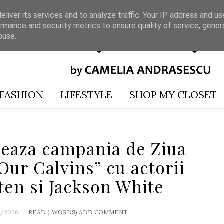
liver its services and to analyze traffic. Your IP address and u
rmance and security metrics to ensure quality of service, gene
buse.
FASHION
LIFESTYLE
SHOP MY CLOSET
seaza campania de Ziua
„Our Calvins” cu actorii
ten si Jackson White
5/2026
READ (
WORDS)
ADD COMMENT