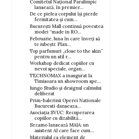
Comitetul Național Paralimpic
lansează, în premier...
De ce pielea corpului își pierde
fermitatea și cum...
București Mall continuă povestea
modei “made in RO...
Februarie, luna în care înveți să
te iubești: Plan...
Top parfumuri „close to the skin”
pentru un stil r...
Workshop dedicat copiilor cu
nevoi speciale, organ...
TECHNOMAX a inaugurat la
Timisoara un showroom spe...
Iungo Studio și designul calmului
deliberat
Prim-balerinii Operei Nationale
Bucuresti danseaza...
Asociația SVUC: Recuperarea
copiilor cu dizabilită...
Sezamo lansează MAIA: un
asistent AI care face cum...
Materialul ca element de