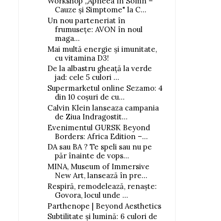
Workshop „Apneea în Somn –
Cauze și Simptome" la C...
Un nou parteneriat în
frumusețe: AVON în noul
maga...
Mai multă energie și imunitate,
cu vitamina D3!
De la albastru gheață la verde
jad: cele 5 culori ...
Supermarketul online Sezamo: 4
din 10 coșuri de cu...
Calvin Klein lanseaza campania
de Ziua Indragostit...
Evenimentul GURSK Beyond
Borders: Africa Edition –...
DA sau BA ? Te speli sau nu pe
păr înainte de vops...
MINA, Museum of Immersive
New Art, lansează în pre...
Respiră, remodelează, renaște:
Govora, locul unde ...
Parthenope | Beyond Aesthetics
Subtilitate și lumină: 6 culori de