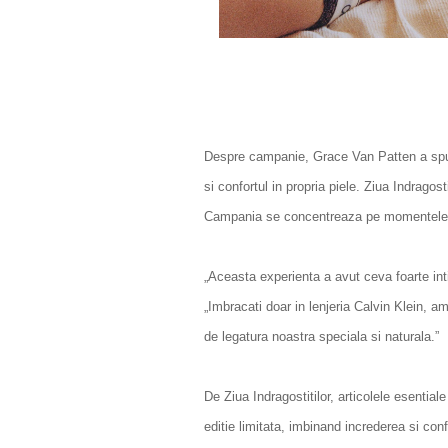
Despre campanie, Grace Van Patten a spus
si confortul in propria piele. Ziua Indragos
Campania se concentreaza pe momentele simpl
„Aceasta experienta a avut ceva foarte inti
„Imbracati doar in lenjeria Calvin Klein, a
de legatura noastra speciala si naturala.”
De Ziua Indragostitilor, articolele esential
editie limitata, imbinand increderea si conf