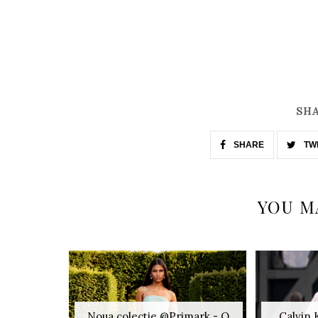
SHA
SHARE
TW
YOU M
Noua colectie @Primark - O
Calvin 