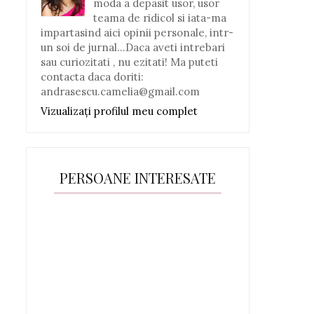
moda a depasit usor, usor
teama de ridicol si iata-ma
impartasind aici opinii personale, intr-
un soi de jurnal...Daca aveti intrebari
sau curiozitati , nu ezitati! Ma puteti
contacta daca doriti:
andrasescu.camelia@gmail.com
Vizualizați profilul meu complet
PERSOANE INTERESATE