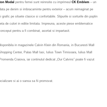
tton Modal
pentru femei sunt reinnoite cu imprimeul
CK Emblem
– un
data pe denim si imbracaminte pentru exterior – acum reimaginat pe
 grafic pe siluete clasice si confortabile. Slipurile si sorturile din poplin
eta de culori in editie limitata. Impreuna, aceste piese emblematice
conceput pentru a fi combinat, asortat si impartasit.
isponibila in magazinele Calvin Klein din Romania, in Bucuresti Mall
opping Center, Palas Mall Iasi, Iulius Town Timisoara, Iulius Mall
romenda Craiova, iar continutul dedicat „Our Calvins” poate fi vazut
cializare si ai o sansa sa fii promovat.