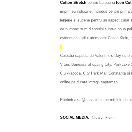
Cotton Stretch
pentru barbati si
Icon Co
imprimeu indraznet introdus pentru prima 
lenjerie si sutiene pentru un aspect curat si
de bumbac sunt disponibile intr-o noua pal
evidentiaza stilul atemporal Calvin Klein, 
Colectia capsula de Valentine's Day este d
Vitan, Baneasa Shopping City, ParkLake Sh
Cluj-Napoca, City Park Mall Constanta si P
online pe durata intregii saptamani.
Eticheteaza @calvinklein pe retelele de so
SOCIAL MEDIA:
@calvinklein