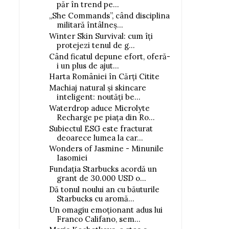
păr în trend pe...
„She Commands”, când disciplina
militară întâlneș...
Winter Skin Survival: cum îți
protejezi tenul de g...
Când ficatul depune efort, oferă-
i un plus de ajut...
Harta României în Cărți Citite
Machiaj natural și skincare
inteligent: noutăți be...
Waterdrop aduce Microlyte
Recharge pe piața din Ro...
Subiectul ESG este fracturat
deoarece lumea la car...
Wonders of Jasmine - Minunile
Iasomiei
Fundația Starbucks acordă un
grant de 30.000 USD o...
Dă tonul noului an cu băuturile
Starbucks cu aromă...
Un omagiu emoționant adus lui
Franco Califano, sem...
Patru parfumuri, patru stări,
Papaya Loquat