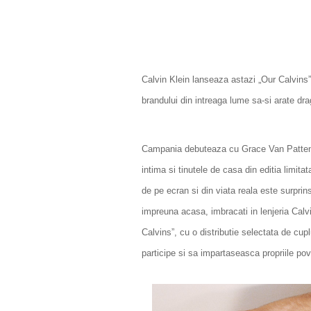
Calvin Klein lanseaza astazi „Our Calvins”
brandului din intreaga lume sa-si arate dra
Campania debuteaza cu Grace Van Patten si
intima si tinutele de casa din editia limita
de pe ecran si din viata reala este surprins
impreuna acasa, imbracati in lenjeria Calvi
Calvins”, cu o distributie selectata de cuplu
participe si sa impartaseasca propriile pov