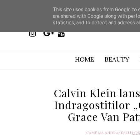
This site uses cookies from Google to de
are shared with Google along with perfo
statistics, and to detect and address a
HOME
BEAUTY
Calvin Klein lan
Indragostitilor 
Grace Van Pat
CAMELIA ANDRASESCU
1/2