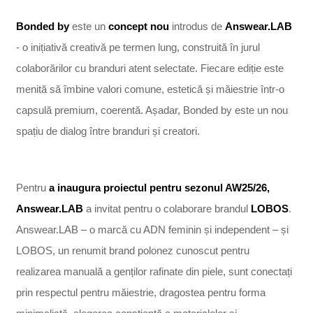
Bonded by
este un
concept nou
introdus de
Answear.LAB
- o inițiativă creativă pe termen lung, construită în jurul
colaborărilor cu branduri atent selectate. Fiecare ediție este
menită să îmbine valori comune, estetică și măiestrie într-o
capsulă premium, coerentă. Așadar, Bonded by este un nou
spațiu de dialog între branduri și creatori.
Pentru
a inaugura proiectul pentru sezonul AW25/26,
Answear.LAB
a invitat pentru o colaborare brandul
LOBOS
.
Answear.LAB – o marcă cu ADN feminin și independent –
și
LOBOS, un renumit brand polonez cunoscut pentru
realizarea manuală a genților rafinate din piele, sunt conectați
prin respectul pentru măiestrie, dragostea pentru forma