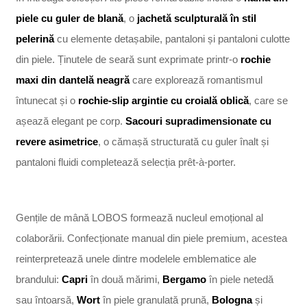
piele cu guler de blană
, o
jachetă sculpturală în stil
pelerină
cu elemente detașabile, pantaloni și pantaloni culotte
din piele. Ținutele de seară sunt exprimate printr-o
rochie
maxi din dantelă neagră
care explorează romantismul
întunecat și o
rochie-slip argintie cu croială oblică
, care se
așează elegant pe corp.
Sacouri supradimensionate cu
revere asimetrice
, o cămașă structurată cu guler înalt și
pantaloni fluidi completează selecția prêt-à-porter.
Gențile de mână LOBOS formează nucleul emoțional al
colaborării. Confecționate manual din piele premium, acestea
reinterpretează unele dintre modelele emblematice ale
brandului:
Capri
în două mărimi,
Bergamo
în piele netedă
sau întoarsă,
Wort
în piele granulată prună,
Bologna
și