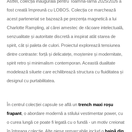
Astfel, colecția inaugurală pentru Toamnă-Iarnă 2025/2026 a
fost creată împreună cu LOBOS. Colecția ce marchează
acest parteneriat se bazează pe prezența magnetică a lui
Charlotte Rampling, al cărei amestec de răcoare intelectuală,
senzualitate și autoritate discretă a inspirat atât starea de
spirit, cât și paleta de culori. Proiectul explorează tensiunea
dintre contraste: forță și delicatețe, moștenire și modernitate,
spirit retro și minimalism contemporan. Această dualitate
modelează siluete care echilibrează structura cu fluiditatea și
designul cu purtabilitatea.
În centrul colecției capsule se află un
trench maxi roșu
frapant
, o abordare modernă a stilului vestimentar power, cu
o curea lungă ce poate fi legată cu o fundă - un motiv creionat
în întreaga colecție. Alte piese remarcabile includ o
haină din