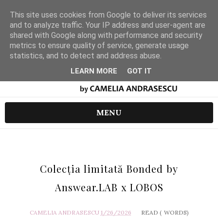
This site uses cookies from Google to deliver its services
and to analyze traffic. Your IP address and user-agent are
shared with Google along with performance and security
metrics to ensure quality of service, generate usage
statistics, and to detect and address abuse.
LEARN MORE
GOT IT
MENU
Colecția limitată Bonded by
Answear.LAB x LOBOS
CAMELIA ANDRASESCU
1/26/2026
READ (
WORDS)