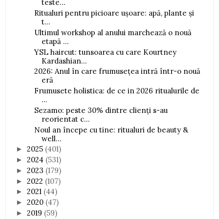
teste...
Ritualuri pentru picioare ușoare: apă, plante și
t...
Ultimul workshop al anului marchează o nouă
etapă ...
YSL haircut: tunsoarea cu care Kourtney
Kardashian...
2026: Anul în care frumusețea intră într-o nouă
eră
Frumusete holistica: de ce in 2026 ritualurile de
...
Sezamo: peste 30% dintre clienți s-au
reorientat c...
Noul an începe cu tine: ritualuri de beauty &
well...
2025
(401)
►
2024
(531)
►
2023
(179)
►
2022
(107)
►
2021
(44)
►
2020
(47)
►
2019
(59)
►