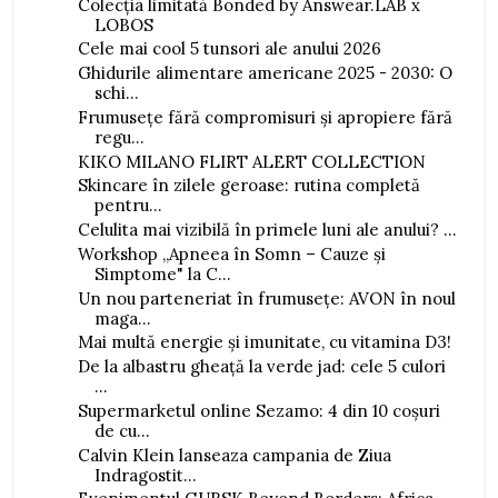
Colecția limitată Bonded by Answear.LAB x
LOBOS
Cele mai cool 5 tunsori ale anului 2026
Ghidurile alimentare americane 2025 - 2030: O
schi...
Frumusețe fără compromisuri și apropiere fără
regu...
KIKO MILANO FLIRT ALERT COLLECTION
Skincare în zilele geroase: rutina completă
pentru...
Celulita mai vizibilă în primele luni ale anului? ...
Workshop „Apneea în Somn – Cauze și
Simptome" la C...
Un nou parteneriat în frumusețe: AVON în noul
maga...
Mai multă energie și imunitate, cu vitamina D3!
De la albastru gheață la verde jad: cele 5 culori
...
Supermarketul online Sezamo: 4 din 10 coșuri
de cu...
Calvin Klein lanseaza campania de Ziua
Indragostit...