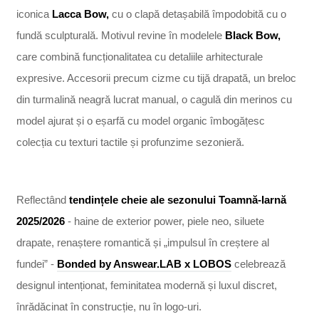
iconica
Lacca Bow,
cu o clapă detașabilă împodobită cu o
fundă sculpturală. Motivul revine în modelele
Black Bow,
care combină funcționalitatea cu detaliile arhitecturale
expresive. Accesorii precum cizme cu tijă drapată, un breloc
din turmalină neagră lucrat manual, o cagulă din merinos cu
model ajurat și o eșarfă cu model organic îmbogățesc
colecția cu texturi tactile și profunzime sezonieră.
Reflectând
tendințele cheie ale sezonului Toamnă-Iarnă
2025/2026
- haine de exterior power, piele neo, siluete
drapate, renaștere romantică și „impulsul în creștere al
fundei” -
Bonded by Answear.LAB x LOBOS
celebrează
designul intenționat, feminitatea modernă și luxul discret,
înrădăcinat în construcție, nu în logo-uri.