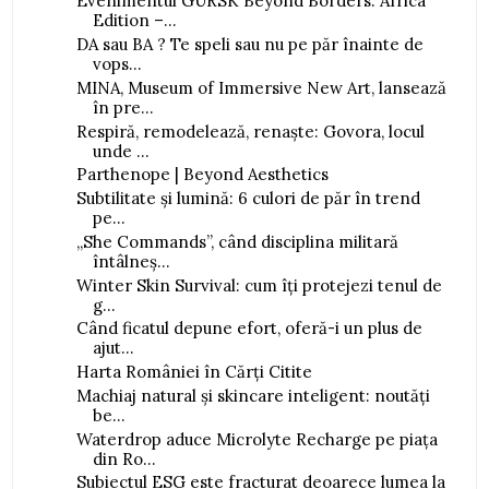
Evenimentul GURSK Beyond Borders: Africa
Edition –...
DA sau BA ? Te speli sau nu pe păr înainte de
vops...
MINA, Museum of Immersive New Art, lansează
în pre...
Respiră, remodelează, renaște: Govora, locul
unde ...
Parthenope | Beyond Aesthetics
Subtilitate și lumină: 6 culori de păr în trend
pe...
„She Commands”, când disciplina militară
întâlneș...
Winter Skin Survival: cum îți protejezi tenul de
g...
Când ficatul depune efort, oferă-i un plus de
ajut...
Harta României în Cărți Citite
Machiaj natural și skincare inteligent: noutăți
be...
Waterdrop aduce Microlyte Recharge pe piața
din Ro...
Subiectul ESG este fracturat deoarece lumea la