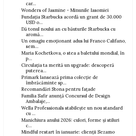
car...
Wonders of Jasmine - Minunile Iasomiei
Fundația Starbucks acordă un grant de 30.000
USD o...
Dă tonul noului an cu băuturile Starbucks cu
aromă...
Un omagiu emoționant adus lui Franco Califano,
sem...
Maria Kochetkova, o stea a baletului mondial, în
p...
Circulația ta merită un upgrade: descoperă
puterea...
Primark lansează prima colecție de
îmbrăcăminte sp...
Recomandări Stona pentru fațade
Familia Safir anunță Concursul de Design
Ambalaje,...
Wella Professionals stabilește un nou standard
cu ...
Manichiura anului 2026: culori, forme și stiluri
c...
Mindful restart în ianuarie: clienții Sezamo