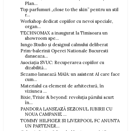
Plan...
Top parfumuri „close to the skin” pentru un stil
r...
Workshop dedicat copiilor cu nevoi speciale,
organ...
TECHNOMAX a inaugurat la Timisoara un
showroom spe...
Iungo Studio și designul calmului deliberat
Prim-balerinii Operei Nationale Bucuresti
danseaza...
Asociația SVUC: Recuperarea copiilor cu
dizabilită...
Sezamo lansează MAIA: un asistent AI care face
cum...
Materialul ca element de arhitectură, în
viziunea ...
Bixie, Trixie & beyond: revoluția părului scurt
în...
PANDORA LANSEAZĂ SEZONUL IUBIRII CU
NOUA CAMPANIE ...
TOMMY HILFIGER SI LIVERPOOL FC ANUNTA
UN PARTENER...