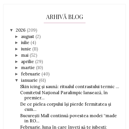
ARHIVĂ BLOG
2026
(209)
▼
august
(2)
►
iulie
(4)
►
iunie
(11)
►
mai
(52)
►
aprilie
(29)
►
martie
(10)
►
februarie
(40)
►
ianuarie
(61)
▼
Skin icing și saună: ritualul contrastului termic ...
Comitetul Național Paralimpic lansează, în
premier...
De ce pielea corpului își pierde fermitatea și
cum...
București Mall continuă povestea modei “made
in RO...
Februarie, luna în care înveți să te iubești: