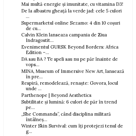
Mai multă energie și imunitate, cu vitamina D3!
De la albastru gheață la verde jad: cele 5 culori
...
Supermarketul online Sezamo: 4 din 10 coșuri
de cu...
Calvin Klein lanseaza campania de Ziua
Indragostit...
Evenimentul GURSK Beyond Borders: Africa
Edition –...
DA sau BA ? Te speli sau nu pe păr înainte de
vops...
MINA, Museum of Immersive New Art, lansează
în pre...
Respiră, remodelează, renaște: Govora, locul
unde ...
Parthenope | Beyond Aesthetics
Subtilitate și lumină: 6 culori de păr în trend
pe...
„She Commands”, când disciplina militară
întâlneș...
Winter Skin Survival: cum îți protejezi tenul de
g...