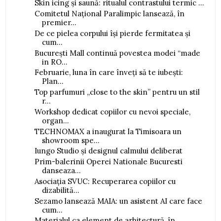
Skin icing și saună: ritualul contrastului termic ...
Comitetul Național Paralimpic lansează, în
premier...
De ce pielea corpului își pierde fermitatea și
cum...
București Mall continuă povestea modei “made
in RO...
Februarie, luna în care înveți să te iubești:
Plan...
Top parfumuri „close to the skin” pentru un stil
r...
Workshop dedicat copiilor cu nevoi speciale,
organ...
TECHNOMAX a inaugurat la Timisoara un
showroom spe...
Iungo Studio și designul calmului deliberat
Prim-balerinii Operei Nationale Bucuresti
danseaza...
Asociația SVUC: Recuperarea copiilor cu
dizabilită...
Sezamo lansează MAIA: un asistent AI care face
cum...
Materialul ca element de arhitectură, în