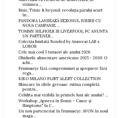
viziunea ...
Bixie, Trixie & beyond: revoluția părului scurt
în...
PANDORA LANSEAZĂ SEZONUL IUBIRII CU
NOUA CAMPANIE ...
TOMMY HILFIGER SI LIVERPOOL FC ANUNTA
UN PARTENER...
Colecția limitată Bonded by Answear.LAB x
LOBOS
Cele mai cool 5 tunsori ale anului 2026
Ghidurile alimentare americane 2025 - 2030: O
schi...
Frumusețe fără compromisuri și apropiere fără
regu...
KIKO MILANO FLIRT ALERT COLLECTION
Skincare în zilele geroase: rutina completă
pentru...
Celulita mai vizibilă în primele luni ale anului? ...
Workshop „Apneea în Somn – Cauze și
Simptome" la C...
Un nou parteneriat în frumusețe: AVON în noul
maga...