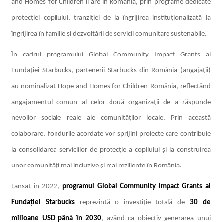
and Homes for Children îl are în România, prin programe dedicate
protecției copilului, tranziției de la îngrijirea instituționalizată la
îngrijirea în familie și dezvoltării de servicii comunitare sustenabile.
În cadrul programului Global Community Impact Grants al
Fundației Starbucks, partenerii Starbucks din România (angajații)
au nominalizat Hope and Homes for Children România, reflectând
angajamentul comun al celor două organizații de a răspunde
nevoilor sociale reale ale comunităților locale. Prin această
colaborare, fondurile acordate vor sprijini proiecte care contribuie
la consolidarea serviciilor de protecție a copilului și la construirea
unor comunități mai incluzive și mai reziliente în România.
Lansat în 2022,
programul Global Community Impact Grants al
Fundației Starbucks
reprezintă o investiție totală de
30 de
milioane USD până în 2030
, având ca obiectiv generarea unui