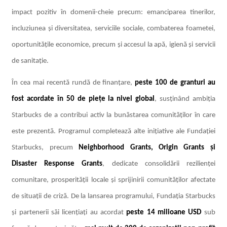
impact pozitiv în domenii-cheie precum: emanciparea tinerilor,
incluziunea și diversitatea, serviciile sociale, combaterea foametei,
oportunitățile economice, precum și accesul la apă, igienă și servicii
de sanitație.
În cea mai recentă rundă de finanțare,
peste 100 de granturi au
fost acordate în 50 de piețe la nivel global
, susținând ambiția
Starbucks de a contribui activ la bunăstarea comunităților în care
este prezentă. Programul completează alte inițiative ale Fundației
Starbucks, precum
Neighborhood Grants, Origin Grants și
Disaster Response Grants
, dedicate consolidării rezilienței
comunitare, prosperității locale și sprijinirii comunităților afectate
de situații de criză. De la lansarea programului, Fundația Starbucks
și partenerii săi licențiați au acordat
peste 14 milioane USD
sub