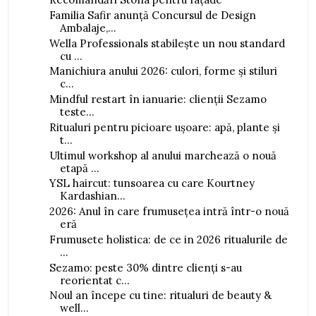
Familia Safir anunță Concursul de Design
Ambalaje,...
Wella Professionals stabilește un nou standard
cu ...
Manichiura anului 2026: culori, forme și stiluri
c...
Mindful restart în ianuarie: clienții Sezamo
teste...
Ritualuri pentru picioare ușoare: apă, plante și
t...
Ultimul workshop al anului marchează o nouă
etapă ...
YSL haircut: tunsoarea cu care Kourtney
Kardashian...
2026: Anul în care frumusețea intră într-o nouă
eră
Frumusete holistica: de ce in 2026 ritualurile de
...
Sezamo: peste 30% dintre clienți s-au
reorientat c...
Noul an începe cu tine: ritualuri de beauty &
well...