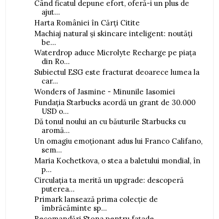
Când ficatul depune efort, oferă-i un plus de
ajut...
Harta României în Cărți Citite
Machiaj natural și skincare inteligent: noutăți
be...
Waterdrop aduce Microlyte Recharge pe piața
din Ro...
Subiectul ESG este fracturat deoarece lumea la
car...
Wonders of Jasmine - Minunile Iasomiei
Fundația Starbucks acordă un grant de 30.000
USD o...
Dă tonul noului an cu băuturile Starbucks cu
aromă...
Un omagiu emoționant adus lui Franco Califano,
sem...
Maria Kochetkova, o stea a baletului mondial, în
p...
Circulația ta merită un upgrade: descoperă
puterea...
Primark lansează prima colecție de
îmbrăcăminte sp...
Recomandări Stona pentru fațade