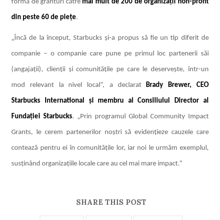
formă de granturi către
mai mult de 200 de organizații non-profit
din peste 60 de piețe
.
„Încă de la început, Starbucks și-a propus să fie un tip diferit de
companie –
o companie
care pune pe primul loc partenerii săi
(angajații), clienții și comunitățile pe care le deservește, într-un
mod relevant la nivel local”, a declarat
Brady Brewer, CEO
Starbucks International și membru al Consiliului Director al
Fundației Starbucks
. „Prin programul Global Community Impact
Grants, le cerem partenerilor noștri să evidențieze cauzele care
contează pentru ei în comunitățile lor, iar noi le urmăm exemplul,
susținând organizațiile locale care au cel mai mare impact.”
SHARE THIS POST