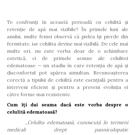
Te confrunți în această perioadă cu celulită și
retenție de apă mai vizibile? În primele luni ale
anului, multe femei observă că pielea își pierde din
fermitate, iar celulita devine mai vizibilă. De cele mai
multe ori, nu este vorba doar de o schimbare
estetică, ci de primele semne ale celulitei
edematoase — un stadiu în care retenția de apă și
disconfortul pot apărea simultan. Recunoașterea
corectă a tipului de celulită este esențială pentru a
interveni eficient și pentru a preveni evoluția ei
către forme mai rezistente.
Cum îți dai seama dacă este vorba despre o
celulită edematoasă?
„
Celulita edematoasă, cunoscută în termeni
medicali drept panniculopatie