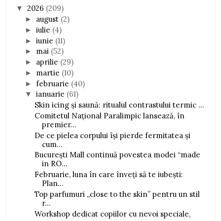
2026
(209)
▼
august
(2)
►
iulie
(4)
►
iunie
(11)
►
mai
(52)
►
aprilie
(29)
►
martie
(10)
►
februarie
(40)
►
ianuarie
(61)
▼
Skin icing și saună: ritualul contrastului termic ...
Comitetul Național Paralimpic lansează, în
premier...
De ce pielea corpului își pierde fermitatea și
cum...
București Mall continuă povestea modei “made
in RO...
Februarie, luna în care înveți să te iubești:
Plan...
Top parfumuri „close to the skin” pentru un stil
r...
Workshop dedicat copiilor cu nevoi speciale,