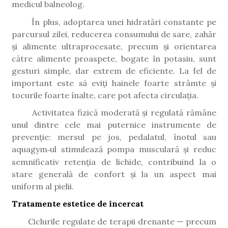
medicul balneolog.
În plus, adoptarea unei hidratări constante pe
parcursul zilei, reducerea consumului de sare, zahăr
și alimente ultraprocesate, precum și orientarea
către alimente proaspete, bogate în potasiu, sunt
gesturi simple, dar extrem de eficiente. La fel de
important este să eviți hainele foarte strâmte și
tocurile foarte înalte, care pot afecta circulația.
Activitatea fizică moderată și regulată rămâne
unul dintre cele mai puternice instrumente de
prevenție: mersul pe jos, pedalatul, înotul sau
aquagym
ul stimuleaz
ă
pompa muscular
ă
ș
i reduc
‑
semnificativ reten
ț
ia de lichide, contribuind la o
stare general
ă
de confort
ș
i la un aspect mai
uniform al pielii.
Tratamente estetice de încercat
Ciclurile regulate de terapii drenante — precum