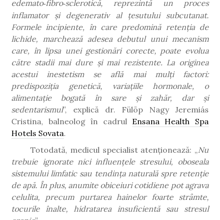
edemato
fibro
sclerotic
ă
, reprezint
ă
un proces
‑
‑
inflamator
ș
i degenerativ al
ț
esutului subcutanat.
Formele incipiente,
î
n care predomin
ă
reten
ț
ia de
lichide, marcheaz
ă
adesea debutul unui mecanism
care,
î
n lipsa unei gestion
ă
ri corecte, poate evolua
c
ă
tre stadii mai dure
ș
i mai rezistente. La originea
acestui inestetism se află mai mulți factori:
predispoziția genetică, variațiile hormonale, o
alimentație bogată în sare și zahăr, dar și
sedentarismul
”, explică dr. Fülöp Nagy Jeremiás
Cristina, balneolog în cadrul
Ensana Health Spa
Hotels Sovata
.
Totodată, medicul specialist atenționează: „
Nu
trebuie ignorate nici influențele stresului, oboseala
sistemului limfatic sau tendința naturală spre retenție
de apă. În plus, anumite obiceiuri cotidiene pot agrava
celulita, precum purtarea hainelor foarte strâmte,
tocurile înalte, hidratarea insuficientă sau stresul