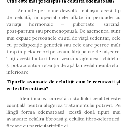
Cine este mai predispus la celulită edematoasă?
Anumite persoane dezvoltă mai ușor acest tip
de celulită, în special cele aflate în perioade cu
variații hormonale — pubertate, sarcină,
post
partum sau premenopauz
ă
. De asemenea, sunt
‑
mai expuse persoanele cu stil de via
ță
sedentar, cele
cu predispozi
ț
ie genetic
ă
sau cele care petrec mult
timp
î
n picioare ori pe scaun, f
ă
r
ă
pauze de mi
ș
care.
To
ț
i ace
ș
ti factori favorizeaz
ă
stagnarea lichidelor
ș
i pot accentua reten
ț
ia de ap
ă
la nivelul membrelor
inferioare.
Tipurile avansate de celulită: cum le recunoști și
ce le diferențiază?
Identificarea corectă a stadiului celulitei este
esențială pentru alegerea tratamentului potrivit. Pe
lângă forma edematoasă, există două tipuri mai
avansate: celulita fibroasă și celulita fibro
sclerotic
ă
,
‑
fiecare cu particularitățile ei.