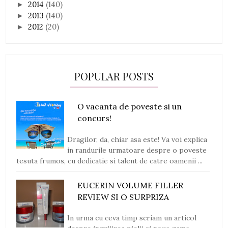
2014
(140)
►
2013
(140)
►
2012
(20)
►
POPULAR POSTS
O vacanta de poveste si un
concurs!
Dragilor, da, chiar asa este! Va voi explica
in randurile urmatoare despre o poveste
tesuta frumos, cu dedicatie si talent de catre oamenii ...
EUCERIN VOLUME FILLER
REVIEW SI O SURPRIZA
In urma cu ceva timp scriam un articol