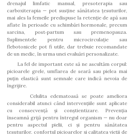
drenajul limfatic manual, presoterapia sau
carboxiterapia — pot susține sănătatea țesuturilor,
mai ales la femeile predispuse la retenție de apă sau
aflate în perioade cu schimbări hormonale, precum
sarcina, post
partum sau premenopauza.
‑
Suplimentele pentru microcircula
ț
ie sau
flebotonicele pot fi utile, dar trebuie recomandate
de un medic,
î
n urma unei evalu
ă
ri personalizate.
La fel de important este să ne ascultăm corpul:
picioarele grele, umflarea de seară sau pielea mai
puțin elastică sunt semnale care indică nevoia de
îngrijire.
Celulita edematoasă se poate ameliora
considerabil atunci când intervențiile sunt aplicate
cu consecvență și conștientizare. Prevenția
înseamnă grijă pentru întregul organism — nu doar
pentru aspectul pielii, ci și pentru sănătatea
țesuturilor, confortul picioarelor și calitatea vieții de