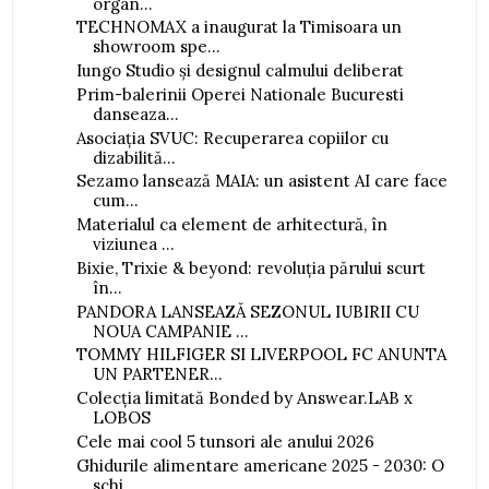
organ...
TECHNOMAX a inaugurat la Timisoara un
showroom spe...
Iungo Studio și designul calmului deliberat
Prim-balerinii Operei Nationale Bucuresti
danseaza...
Asociația SVUC: Recuperarea copiilor cu
dizabilită...
Sezamo lansează MAIA: un asistent AI care face
cum...
Materialul ca element de arhitectură, în
viziunea ...
Bixie, Trixie & beyond: revoluția părului scurt
în...
PANDORA LANSEAZĂ SEZONUL IUBIRII CU
NOUA CAMPANIE ...
TOMMY HILFIGER SI LIVERPOOL FC ANUNTA
UN PARTENER...
Colecția limitată Bonded by Answear.LAB x
LOBOS
Cele mai cool 5 tunsori ale anului 2026
Ghidurile alimentare americane 2025 - 2030: O
schi...