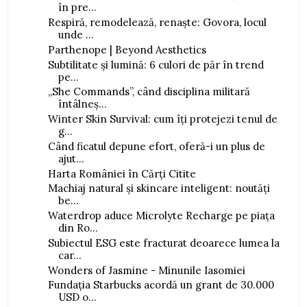
în pre...
Respiră, remodelează, renaște: Govora, locul
unde ...
Parthenope | Beyond Aesthetics
Subtilitate și lumină: 6 culori de păr în trend
pe...
„She Commands”, când disciplina militară
întâlneș...
Winter Skin Survival: cum îți protejezi tenul de
g...
Când ficatul depune efort, oferă-i un plus de
ajut...
Harta României în Cărți Citite
Machiaj natural și skincare inteligent: noutăți
be...
Waterdrop aduce Microlyte Recharge pe piața
din Ro...
Subiectul ESG este fracturat deoarece lumea la
car...
Wonders of Jasmine - Minunile Iasomiei
Fundația Starbucks acordă un grant de 30.000
USD o...