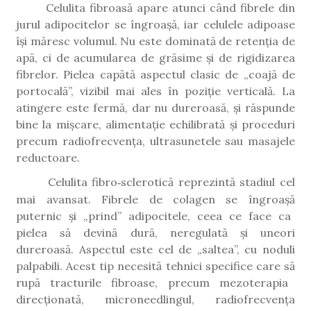
Celulita fibroasă apare atunci când fibrele din
jurul adipocitelor se îngroașă, iar celulele adipoase
își măresc volumul. Nu este dominată de retenția de
apă, ci de acumularea de grăsime și de rigidizarea
fibrelor. Pielea capătă aspectul clasic de „coajă de
portocală”, vizibil mai ales în poziție verticală. La
atingere este fermă, dar nu dureroasă, și răspunde
bine la mișcare, alimentație echilibrată și proceduri
precum radiofrecvența, ultrasunetele sau masajele
reductoare.
Celulita fibro
sclerotic
ă
reprezint
ă
stadiul cel
‑
mai avansat. Fibrele de colagen se
î
ngroa
șă
puternic
ș
i
„
prind
”
adipocitele, ceea ce face ca
pielea s
ă
devin
ă
dur
ă
, neregulat
ă
ș
i uneori
dureroas
ă
. Aspectul este cel de
„
saltea
”
, cu noduli
palpabili. Acest tip necesit
ă
tehnici specifice care s
ă
rup
ă
tracturile fibroase, precum mezoterapia
direc
ț
ionat
ă
, microneedlingul, radiofrecven
ț
a