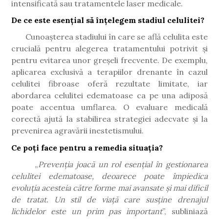
intensificat
ă
sau tratamentele laser medicale.
De ce este esențial să înțelegem stadiul celulitei?
Cunoașterea stadiului în care se află celulita este
crucială pentru alegerea tratamentului potrivit și
pentru evitarea unor greșeli frecvente. De exemplu,
aplicarea exclusivă a terapiilor drenante în cazul
celulitei fibroase oferă rezultate limitate, iar
abordarea celulitei edematoase ca pe una adiposă
poate accentua umflarea. O evaluare medicală
corectă ajută la stabilirea strategiei adecvate și la
prevenirea agravării inestetismului.
Ce poți face pentru a remedia situația?
„
Prevenția joacă un rol esențial în gestionarea
celulitei edematoase, deoarece poate împiedica
evoluția acesteia către forme mai avansate și mai dificil
de tratat. Un stil de viață care susține drenajul
lichidelor este un prim pas important
”, subliniază