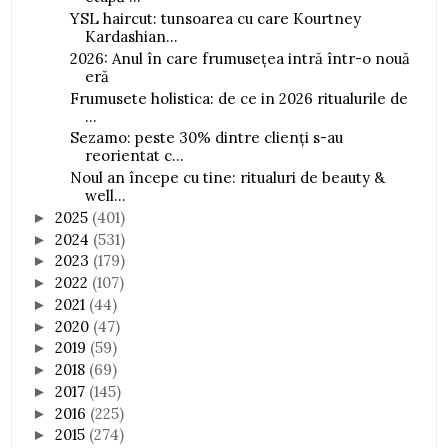
YSL haircut: tunsoarea cu care Kourtney
Kardashian...
2026: Anul în care frumusețea intră într-o nouă
eră
Frumusete holistica: de ce in 2026 ritualurile de
...
Sezamo: peste 30% dintre clienți s-au
reorientat c...
Noul an începe cu tine: ritualuri de beauty &
well...
2025
(401)
►
2024
(531)
►
2023
(179)
►
2022
(107)
►
2021
(44)
►
2020
(47)
►
2019
(59)
►
2018
(69)
►
2017
(145)
►
2016
(225)
►
2015
(274)
►