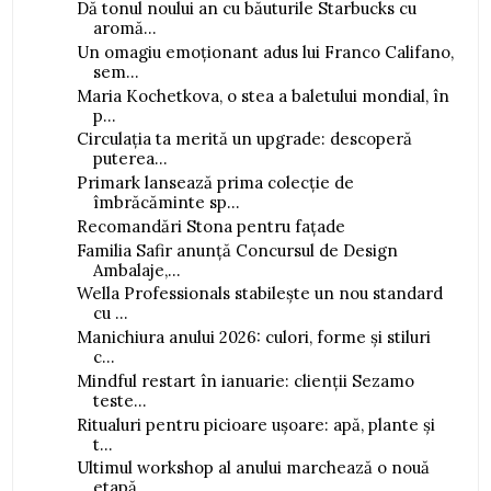
Dă tonul noului an cu băuturile Starbucks cu
aromă...
Un omagiu emoționant adus lui Franco Califano,
sem...
Maria Kochetkova, o stea a baletului mondial, în
p...
Circulația ta merită un upgrade: descoperă
puterea...
Primark lansează prima colecție de
îmbrăcăminte sp...
Recomandări Stona pentru fațade
Familia Safir anunță Concursul de Design
Ambalaje,...
Wella Professionals stabilește un nou standard
cu ...
Manichiura anului 2026: culori, forme și stiluri
c...
Mindful restart în ianuarie: clienții Sezamo
teste...
Ritualuri pentru picioare ușoare: apă, plante și
t...
Ultimul workshop al anului marchează o nouă
etapă ...