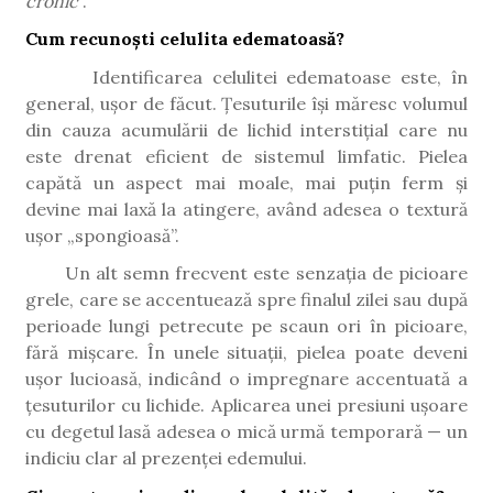
cronic
”.
Cum recunoști celulita edematoasă?
Identificarea celulitei edematoase este, în
general, ușor de făcut. Țesuturile își măresc volumul
din cauza acumulării de lichid interstițial care nu
este drenat eficient de sistemul limfatic. Pielea
capătă un aspect mai moale, mai puțin ferm și
devine mai laxă la atingere, având adesea o textură
ușor „spongioasă”.
Un alt semn frecvent este senzația de picioare
grele, care se accentuează spre finalul zilei sau după
perioade lungi petrecute pe scaun ori în picioare,
fără mișcare. În unele situații, pielea poate deveni
ușor lucioasă, indicând o impregnare accentuată a
țesuturilor cu lichide. Aplicarea unei presiuni ușoare
cu degetul lasă adesea o mică urmă temporară — un
indiciu clar al prezenței edemului.