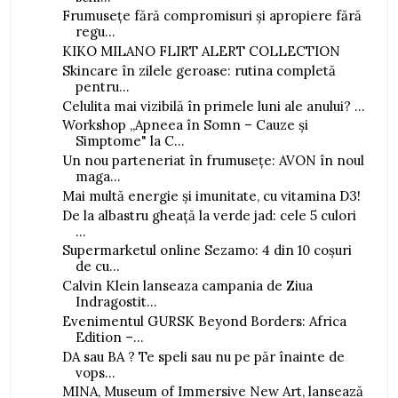
Frumusețe fără compromisuri și apropiere fără
regu...
KIKO MILANO FLIRT ALERT COLLECTION
Skincare în zilele geroase: rutina completă
pentru...
Celulita mai vizibilă în primele luni ale anului? ...
Workshop „Apneea în Somn – Cauze și
Simptome" la C...
Un nou parteneriat în frumusețe: AVON în noul
maga...
Mai multă energie și imunitate, cu vitamina D3!
De la albastru gheață la verde jad: cele 5 culori
...
Supermarketul online Sezamo: 4 din 10 coșuri
de cu...
Calvin Klein lanseaza campania de Ziua
Indragostit...
Evenimentul GURSK Beyond Borders: Africa
Edition –...
DA sau BA ? Te speli sau nu pe păr înainte de
vops...
MINA, Museum of Immersive New Art, lansează