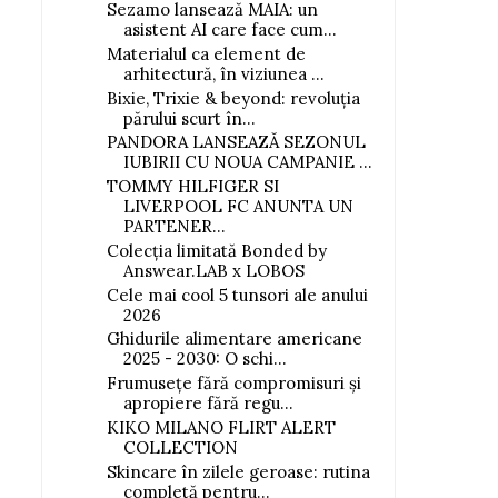
Sezamo lansează MAIA: un
asistent AI care face cum...
Materialul ca element de
arhitectură, în viziunea ...
Bixie, Trixie & beyond: revoluția
părului scurt în...
PANDORA LANSEAZĂ SEZONUL
IUBIRII CU NOUA CAMPANIE ...
TOMMY HILFIGER SI
LIVERPOOL FC ANUNTA UN
PARTENER...
Colecția limitată Bonded by
Answear.LAB x LOBOS
Cele mai cool 5 tunsori ale anului
2026
Ghidurile alimentare americane
2025 - 2030: O schi...
Frumusețe fără compromisuri și
apropiere fără regu...
KIKO MILANO FLIRT ALERT
COLLECTION
Skincare în zilele geroase: rutina
completă pentru...