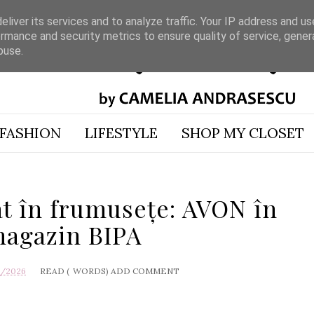
liver its services and to analyze traffic. Your IP address and u
rmance and security metrics to ensure quality of service, gene
buse.
FASHION
LIFESTYLE
SHOP MY CLOSET
t în frumusețe: AVON în
magazin BIPA
5/2026
READ (
WORDS)
ADD COMMENT