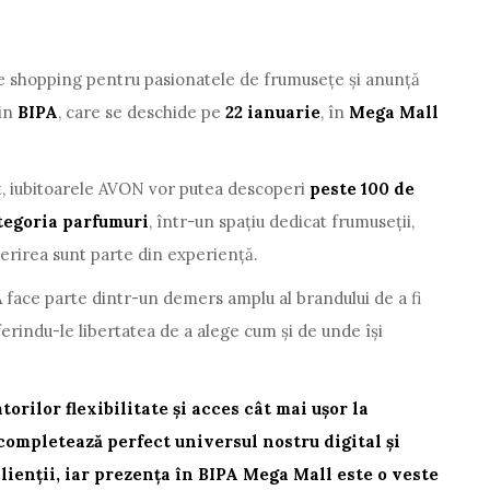
 shopping pentru pasionatele de frumusețe și anunță
zin
BIPA
, care se deschide pe
22 ianuarie
, în
Mega Mall
t, iubitoarele AVON vor putea descoperi
peste 100 de
tegoria parfumuri
, într-un spațiu dedicat frumuseții,
perirea sunt parte din experiență.
face parte dintr-un demers amplu al brandului de a fi
ferindu-le libertatea de a alege cum și de unde își
orilor flexibilitate și acces cât mai ușor la
completează perfect universul nostru digital și
clienții, iar prezența în BIPA Mega Mall este o veste