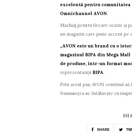
excelentă pentru comunitatea 
Omnichannel AVON
.
Machiaj pentru fiecare ocazie și pa
un magazin care pune accent pe di
„AVON este un brand cu o istori
magazinul BIPA din Mega Mall o
de produse, într-un format mode
reprezentanții
BIPA
.
Prin acest pas, AVON continuă să î
frumusețea se întâlnește cu inspira
SHA
SHARE
TW