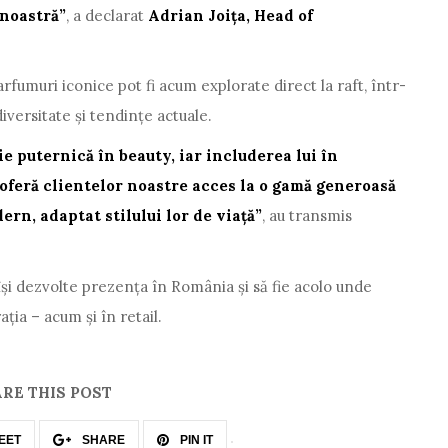
noastră”
, a declarat
Adrian Joița, Head of
rfumuri iconice pot fi acum explorate direct la raft, într-
versitate și tendințe actuale.
e puternică în beauty, iar includerea lui în
feră clientelor noastre acces la o gamă generoasă
rn, adaptat stilului lor de viață”
, au transmis
și dezvolte prezența în România și să fie acolo unde
ția – acum și în retail.
RE THIS POST
EET
SHARE
PIN IT