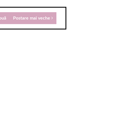
ouă
Postare mai veche