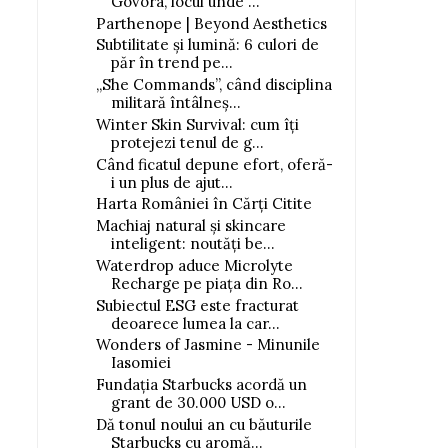
Govora, locul unde ...
Parthenope | Beyond Aesthetics
Subtilitate și lumină: 6 culori de
păr în trend pe...
„She Commands”, când disciplina
militară întâlneș...
Winter Skin Survival: cum îți
protejezi tenul de g...
Când ficatul depune efort, oferă-
i un plus de ajut...
Harta României în Cărți Citite
Machiaj natural și skincare
inteligent: noutăți be...
Waterdrop aduce Microlyte
Recharge pe piața din Ro...
Subiectul ESG este fracturat
deoarece lumea la car...
Wonders of Jasmine - Minunile
Iasomiei
Fundația Starbucks acordă un
grant de 30.000 USD o...
Dă tonul noului an cu băuturile
Starbucks cu aromă...