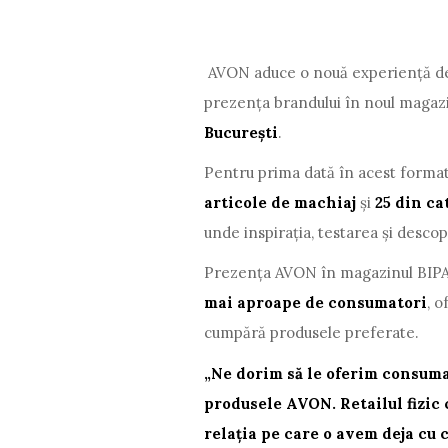
AVON aduce o nouă experiență de
prezența brandului în noul maga
București
.
Pentru prima dată în acest forma
articole de machiaj
și
25 din ca
unde inspirația, testarea și desco
Prezența AVON în magazinul BIPA 
mai aproape de consumatori
, o
cumpără produsele preferate.
„Ne dorim să le oferim consumat
produsele AVON. Retailul fizic 
relația pe care o avem deja cu 