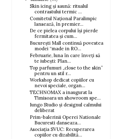
Skin icing și saună: ritualul
contrastului termic ...
Comitetul Național Paralimpic
lansează, în premier...
De ce pielea corpului își pierde
fermitatea și cum...
București Mall continuă povestea
modei “made in RO...
Februarie, luna în care înveți să
te iubești: Plan...
Top parfumuri „close to the skin”
Cum arată pielea după trei
Cele mai bune scrubu
pentru un stil r...
zile în ...
corporale cu...
Workshop dedicat copiilor cu
nevoi speciale, organ...
TECHNOMAX a inaugurat la
Timisoara un showroom spe...
Iungo Studio și designul calmului
deliberat
Prim-balerinii Operei Nationale
Bucuresti danseaza...
Asociația SVUC: Recuperarea
copiilor cu dizabilită...