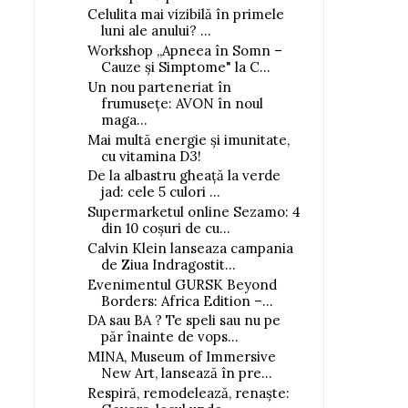
Celulita mai vizibilă în primele
luni ale anului? ...
Workshop „Apneea în Somn –
Cauze și Simptome" la C...
Un nou parteneriat în
frumusețe: AVON în noul
maga...
Mai multă energie și imunitate,
cu vitamina D3!
De la albastru gheață la verde
jad: cele 5 culori ...
Supermarketul online Sezamo: 4
din 10 coșuri de cu...
Calvin Klein lanseaza campania
de Ziua Indragostit...
Evenimentul GURSK Beyond
Borders: Africa Edition –...
DA sau BA ? Te speli sau nu pe
păr înainte de vops...
MINA, Museum of Immersive
New Art, lansează în pre...
Respiră, remodelează, renaște: