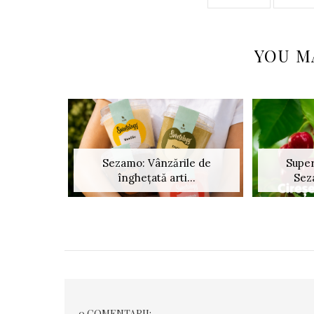
YOU M
Sezamo: Vânzările de
Super
înghețată arti...
Sez
0 COMENTARII: