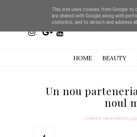
This site uses cookies from Google to de
are shared with Google along with perfo
statistics, and to detect and address a
HOME
BEAUTY
Un nou parteneria
noul 
CAMELIA ANDRASESCU
1/2