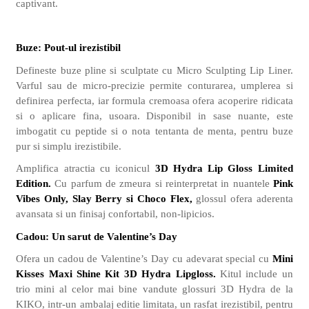
captivant.
Buze: Pout-ul irezistibil
Defineste buze pline si sculptate cu Micro Sculpting Lip Liner.
Varful sau de micro-precizie permite conturarea, umplerea si
definirea perfecta, iar formula cremoasa ofera acoperire ridicata
si o aplicare fina, usoara. Disponibil in sase nuante, este
imbogatit cu peptide si o nota tentanta de menta, pentru buze
pur si simplu irezistibile.
Amplifica atractia cu iconicul
3D Hydra Lip Gloss Limited
Edition.
Cu parfum de zmeura si reinterpretat in nuantele
Pink
Vibes Only, Slay Berry si Choco Flex,
glossul ofera aderenta
avansata si un finisaj confortabil, non-lipicios.
Cadou: Un sarut de Valentine’s Day
Ofera un cadou de Valentine’s Day cu adevarat special cu
Mini
Kisses Maxi Shine Kit 3D Hydra Lipgloss.
Kitul include un
trio mini al celor mai bine vandute glossuri 3D Hydra de la
KIKO, intr-un ambalaj editie limitata, un rasfat irezistibil, pentru