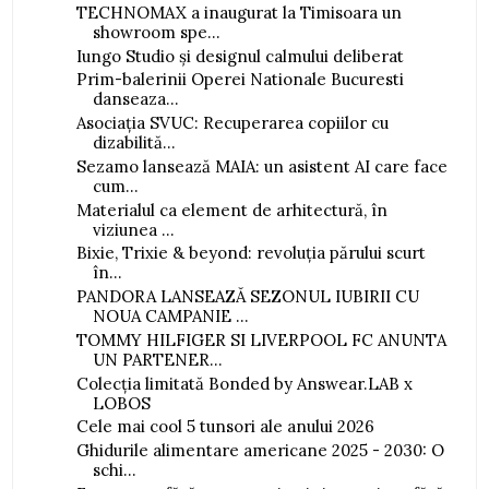
TECHNOMAX a inaugurat la Timisoara un
showroom spe...
Iungo Studio și designul calmului deliberat
Prim-balerinii Operei Nationale Bucuresti
danseaza...
Asociația SVUC: Recuperarea copiilor cu
dizabilită...
Sezamo lansează MAIA: un asistent AI care face
cum...
Materialul ca element de arhitectură, în
viziunea ...
Bixie, Trixie & beyond: revoluția părului scurt
în...
PANDORA LANSEAZĂ SEZONUL IUBIRII CU
NOUA CAMPANIE ...
TOMMY HILFIGER SI LIVERPOOL FC ANUNTA
UN PARTENER...
Colecția limitată Bonded by Answear.LAB x
LOBOS
Cele mai cool 5 tunsori ale anului 2026
Ghidurile alimentare americane 2025 - 2030: O
schi...