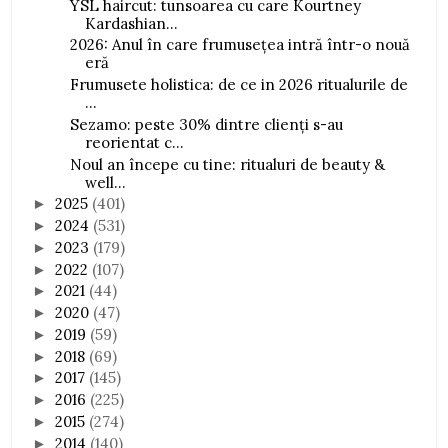
YSL haircut: tunsoarea cu care Kourtney
Kardashian...
2026: Anul în care frumusețea intră într-o nouă
eră
Frumusete holistica: de ce in 2026 ritualurile de
...
Sezamo: peste 30% dintre clienți s-au
reorientat c...
Noul an începe cu tine: ritualuri de beauty &
well...
2025
(401)
►
2024
(531)
►
2023
(179)
►
2022
(107)
►
2021
(44)
►
2020
(47)
►
2019
(59)
►
2018
(69)
►
2017
(145)
►
2016
(225)
►
2015
(274)
►
2014
(140)
►