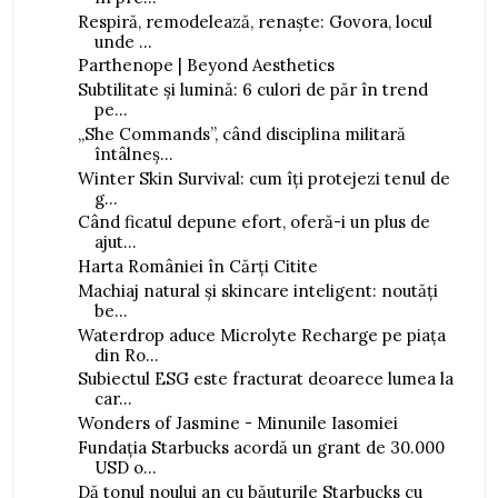
Respiră, remodelează, renaște: Govora, locul
unde ...
Parthenope | Beyond Aesthetics
Subtilitate și lumină: 6 culori de păr în trend
pe...
„She Commands”, când disciplina militară
întâlneș...
Winter Skin Survival: cum îți protejezi tenul de
g...
Când ficatul depune efort, oferă-i un plus de
ajut...
Harta României în Cărți Citite
Machiaj natural și skincare inteligent: noutăți
be...
Waterdrop aduce Microlyte Recharge pe piața
din Ro...
Subiectul ESG este fracturat deoarece lumea la
car...
Wonders of Jasmine - Minunile Iasomiei
Fundația Starbucks acordă un grant de 30.000
USD o...
Dă tonul noului an cu băuturile Starbucks cu