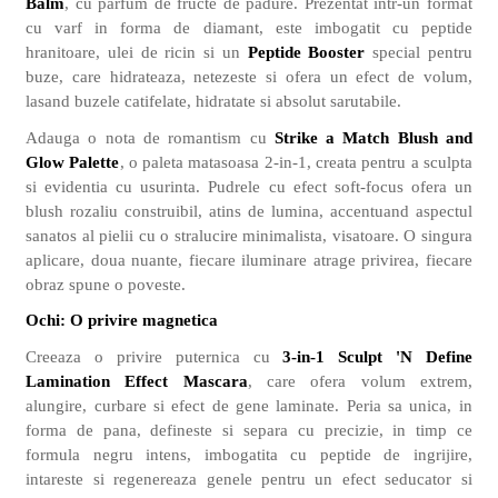
Balm
, cu parfum de fructe de padure. Prezentat intr-un format
cu varf in forma de diamant, este imbogatit cu peptide
hranitoare, ulei de ricin si un
Peptide Booster
special pentru
buze, care hidrateaza, netezeste si ofera un efect de volum,
lasand buzele catifelate, hidratate si absolut sarutabile.
Adauga o nota de romantism cu
Strike a Match Blush and
Glow Palette
, o paleta matasoasa 2-in-1, creata pentru a sculpta
si evidentia cu usurinta. Pudrele cu efect soft-focus ofera un
blush rozaliu construibil, atins de lumina, accentuand aspectul
sanatos al pielii cu o stralucire minimalista, visatoare. O singura
aplicare, doua nuante, fiecare iluminare atrage privirea, fiecare
obraz spune o poveste.
Ochi: O privire magnetica
Creeaza o privire puternica cu
3-in-1 Sculpt 'N Define
Lamination Effect Mascara
, care ofera volum extrem,
alungire, curbare si efect de gene laminate. Peria sa unica, in
forma de pana, defineste si separa cu precizie, in timp ce
formula negru intens, imbogatita cu peptide de ingrijire,
intareste si regenereaza genele pentru un efect seducator si