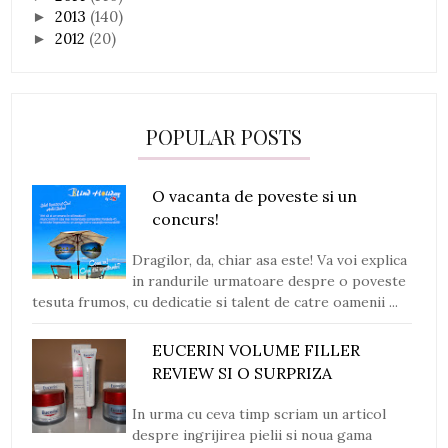
2013
(140)
►
2012
(20)
►
POPULAR POSTS
O vacanta de poveste si un
concurs!
Dragilor, da, chiar asa este! Va voi explica
in randurile urmatoare despre o poveste
tesuta frumos, cu dedicatie si talent de catre oamenii ...
EUCERIN VOLUME FILLER
REVIEW SI O SURPRIZA
In urma cu ceva timp scriam un articol
despre ingrijirea pielii si noua gama