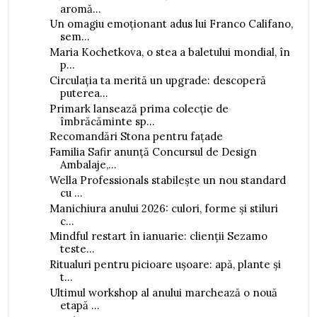
aromă...
Un omagiu emoționant adus lui Franco Califano,
sem...
Maria Kochetkova, o stea a baletului mondial, în
p...
Circulația ta merită un upgrade: descoperă
puterea...
Primark lansează prima colecție de
îmbrăcăminte sp...
Recomandări Stona pentru fațade
Familia Safir anunță Concursul de Design
Ambalaje,...
Wella Professionals stabilește un nou standard
cu ...
Manichiura anului 2026: culori, forme și stiluri
c...
Mindful restart în ianuarie: clienții Sezamo
teste...
Ritualuri pentru picioare ușoare: apă, plante și
t...
Ultimul workshop al anului marchează o nouă
etapă ...