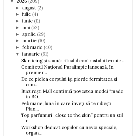
2026
(209)
▼
august
(2)
►
iulie
(4)
►
iunie
(11)
►
mai
(52)
►
aprilie
(29)
►
martie
(10)
►
februarie
(40)
►
ianuarie
(61)
▼
Skin icing și saună: ritualul contrastului termic ...
Comitetul Național Paralimpic lansează, în
premier...
De ce pielea corpului își pierde fermitatea și
cum...
București Mall continuă povestea modei “made
in RO...
Februarie, luna în care înveți să te iubești:
Plan...
Top parfumuri „close to the skin” pentru un stil
r...
Workshop dedicat copiilor cu nevoi speciale,
organ...