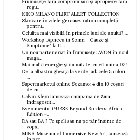
Frumusețe fără compromisuri și apropiere fără
regu...
KIKO MILANO FLIRT ALERT COLLECTION
Skincare în zilele geroase: rutina completă
pentru...
Celulita mai vizibilă în primele luni ale anului? ...
Workshop „Apneea în Somn – Cauze și
Simptome" la C...
Un nou parteneriat în frumusețe: AVON în noul
maga...
Mai multă energie și imunitate, cu vitamina D3!
De la albastru gheață la verde jad: cele 5 culori
...
Supermarketul online Sezamo: 4 din 10 coșuri
de cu...
Calvin Klein lanseaza campania de Ziua
Indragostit...
Evenimentul GURSK Beyond Borders: Africa
Edition –...
DA sau BA ? Te speli sau nu pe păr înainte de
vops...
MINA, Museum of Immersive New Art, lansează
în pre...