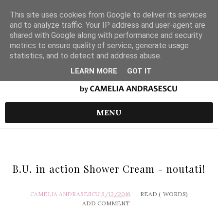
This site uses cookies from Google to deliver its services
and to analyze traffic. Your IP address and user-agent are
shared with Google along with performance and security
metrics to ensure quality of service, generate usage
statistics, and to detect and address abuse.
LEARN MORE
GOT IT
MENU
B.U. in action Shower Cream - noutati!
CAMELIA ANDRASESCU
6/13/2016
READ (
WORDS)
ADD COMMENT