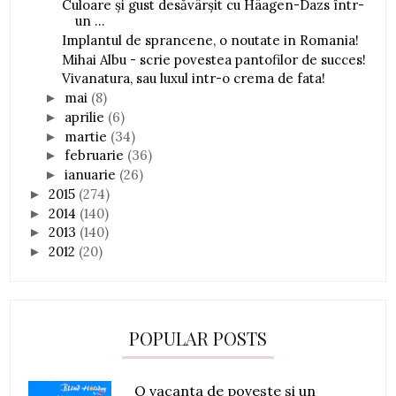
Culoare și gust desăvârșit cu Häagen-Dazs într-
un ...
Implantul de sprancene, o noutate in Romania!
Mihai Albu - scrie povestea pantofilor de succes!
Vivanatura, sau luxul intr-o crema de fata!
mai
(8)
►
aprilie
(6)
►
martie
(34)
►
februarie
(36)
►
ianuarie
(26)
►
2015
(274)
►
2014
(140)
►
2013
(140)
►
2012
(20)
►
POPULAR POSTS
O vacanta de poveste si un