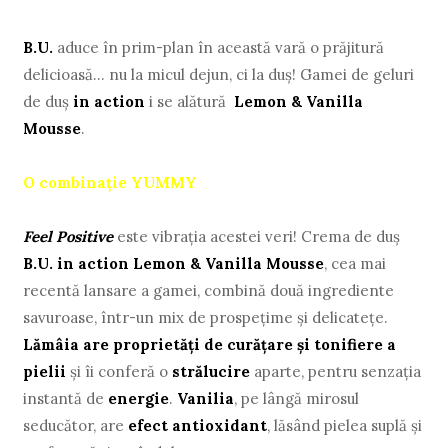
B.U.
aduce în prim-plan în această vară o prăjitură
delicioasă... nu la micul dejun, ci la duş! Gamei de geluri
de duş
in action
i se alătură
Lemon & Vanilla
Mousse
.
O combinaţie YUMMY
Feel Positive
este vibraţia acestei veri! Crema de duş
B.U. in action Lemon & Vanilla Mousse
, cea mai
recentă lansare a gamei, combină două ingrediente
savuroase, într-un mix de prospeţime şi delicateţe.
Lămâia are proprietăţi de curăţare şi tonifiere a
pielii
şi îi conferă o
strălucire
aparte, pentru senzaţia
instantă de
energie
.
Vanilia
, pe lângă mirosul
seducător, are
efect antioxidant
, lăsând pielea suplă şi