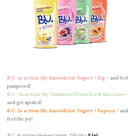
B.U. in action My Smoothies! Yogurt + Fig
– and feel
pampered!
B.U. in action My Yummies! Pistachio & Macaron
–
and get spoiled!
B.U. in action My Smoothies! Yogurt + Papaya
– and
feel the joy!
B.U. in action shower cream, 250 ml
–
9 lei