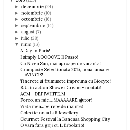
2016
(225)
▼
decembrie
(24)
►
noiembrie
(10)
►
octombrie
(16)
►
septembrie
(14)
►
august
(7)
►
iulie
(28)
►
iunie
(16)
▼
A Day In Paris!
I simply LOOOOVE Il Passo!
Cu Nivea Sun, mai aproape de vacanta!
Cramposie Selectionata 2015, noua lansare
AVINCIS!
Tinerete si frumusete impreuna cu Biocyte!
B.U. in action Shower Cream - noutati!
ACM - DEPIWHITE.M
Foreo, un mic....MAAAAARE ajutor!
Viata mea...pe repede inainte!
Colectie noua la 8 Jewellery
Gourmet Festival la Baneasa Shopping City
O vara fara griji cu L'Erbolario!