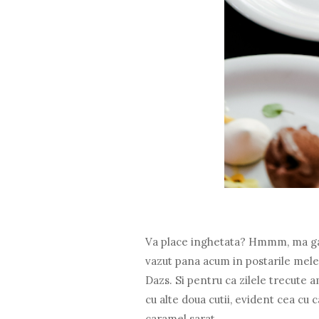
Va place inghetata? Hmmm, ma gand
vazut pana acum in postarile mel
Dazs. Si pentru ca zilele trecute a
cu alte doua cutii, evident cea cu 
caramel sarat...