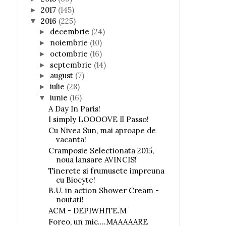
2017
(145)
►
2016
(225)
▼
decembrie
(24)
►
noiembrie
(10)
►
octombrie
(16)
►
septembrie
(14)
►
august
(7)
►
iulie
(28)
►
iunie
(16)
▼
A Day In Paris!
I simply LOOOOVE Il Passo!
Cu Nivea Sun, mai aproape de
vacanta!
Cramposie Selectionata 2015,
noua lansare AVINCIS!
Tinerete si frumusete impreuna
cu Biocyte!
B.U. in action Shower Cream -
noutati!
ACM - DEPIWHITE.M
Foreo, un mic....MAAAAARE