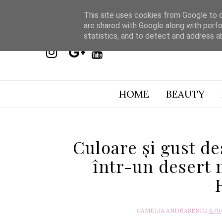
This site uses cookies from Google to de
are shared with Google along with perfo
statistics, and to detect and address a
HOME
BEAUTY
Culoare și gust d
într-un desert 
CAMELIA ANDRASESCU
6/0