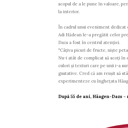
scopul de a le pune în valoare, pentr
la interior.
În cadrul unui eveniment dedicat c
Adi Hădean le-a pregătit celor pr
Dazs a fost în centrul atenției.
"Câțiva picuri de fructe, niște pet
Nu-i atât de complicat să scoți în
culori și texturi care pe unii i-a su
gustative. Cred că am reușit să stâ
experimenteze cu înghețata Häage
După 55 de ani, Häagen-Dazs -