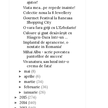
ajutor!
Viata mea...pe repede inainte!
Colectie noua la 8 Jewellery
Gourmet Festival la Baneasa
Shopping City
O vara fara griji cu L'Erbolario!
Culoare și gust desăvârșit cu
Häagen-Dazs într-un ...
Implantul de sprancene, o
noutate in Romania!
Mihai Albu - scrie povestea
pantofilor de succes!
Vivanatura, sau luxul intr-o
crema de fata!
mai
(8)
►
aprilie
(6)
►
martie
(34)
►
februarie
(36)
►
ianuarie
(26)
►
2015
(274)
►
2014
(140)
►
2013
(140)
►