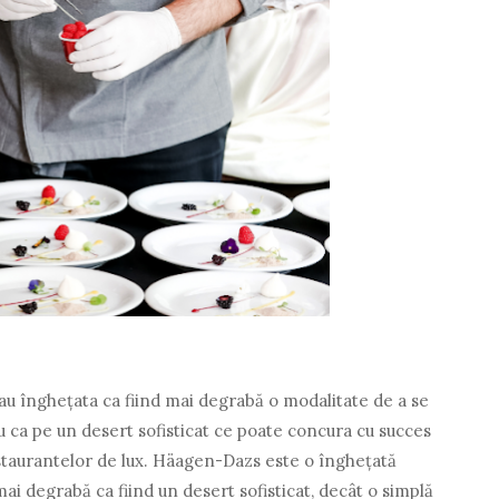
u înghețata ca fiind mai degrabă o modalitate de a se
 nu ca pe un desert sofisticat ce poate concura cu succes
estaurantelor de lux. Häagen-Dazs este o înghețată
i degrabă ca fiind un desert sofisticat, decât o simplă