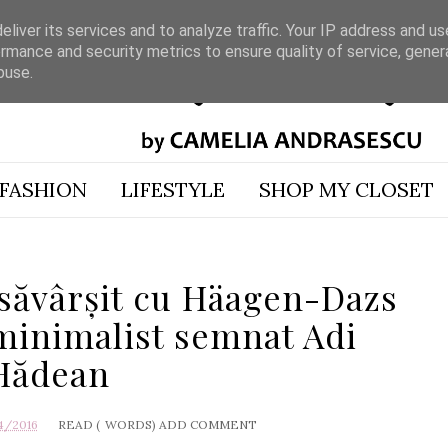
liver its services and to analyze traffic. Your IP address and u
rmance and security metrics to ensure quality of service, gene
buse.
FASHION
LIFESTYLE
SHOP MY CLOSET
esăvârșit cu Häagen-Dazs
minimalist semnat Adi
Hădean
4/2016
READ (
WORDS)
ADD COMMENT