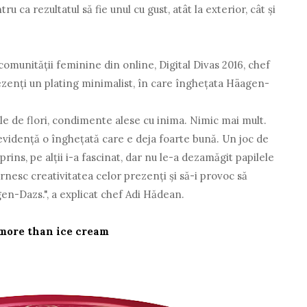
u ca rezultatul să fie unul cu gust, atât la exterior, cât și
omunității feminine din online, Digital Divas 2016, chef
ezenți un plating minimalist, în care înghețata Häagen-
ale de flori, condimente alese cu inima. Nimic mai mult.
 evidență o înghețată care e deja foarte bună. Un joc de
rprins, pe alții i-a fascinat, dar nu le-a dezamăgit papilele
rnesc creativitatea celor prezenți și să-i provoc să
n-Dazs.", a explicat chef Adi Hădean.
 more than ice cream