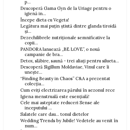
p...
Descoperă Gama Gyn de la Uriage pentru o
igienă in...
Începe dieta cu Vegeta!
Legătura mai puțin știută dintre glanda tiroidă
și...
Dezechilibrele nutriționale semnificative la
copii...
PANDORA lansează „BE LOVE”, o nouă
campanie de bra...
Detox, slăbire, saună - trei aliați pentru silueta...
Descoperă Sigillum Moldaviae, Vinul care îi
unește...
“Finding Beauty in Chaos” C&A a prezentat
colecția...
Cum eviți electrizarea părului în sezonul rece
Igiena menstruală este esențială!
Cele mai asteptate reduceri Sense ale
inceputului ...
Salatele care dau... tonul dietelor
Wedding Trends by Jubile! Vedetele au venit în
num...