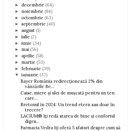
decembrie
(64)
►
noiembrie
(84)
►
octombrie
(63)
►
septembrie
(40)
►
august
(1)
►
iulie
(2)
►
iunie
(34)
►
mai
(56)
►
aprilie
(58)
►
martie
(53)
►
februarie
(39)
►
ianuarie
(37)
▼
Bayer România redirecționează 2% din
vânzările Be...
Caise, miere și ulei de mușcată pentru un ten
care...
Bretonul în 2024: Un trend etern sau doar în
trecere?
LACIUM® îți redă starea de bine și confortul
diges...
Farmacia Vedra îți oferă 5 sfaturi despre cum să