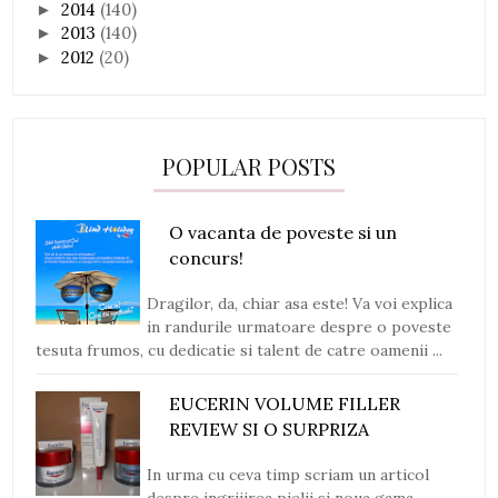
2014
(140)
►
2013
(140)
►
2012
(20)
►
POPULAR POSTS
O vacanta de poveste si un
concurs!
Dragilor, da, chiar asa este! Va voi explica
in randurile urmatoare despre o poveste
tesuta frumos, cu dedicatie si talent de catre oamenii ...
EUCERIN VOLUME FILLER
REVIEW SI O SURPRIZA
In urma cu ceva timp scriam un articol