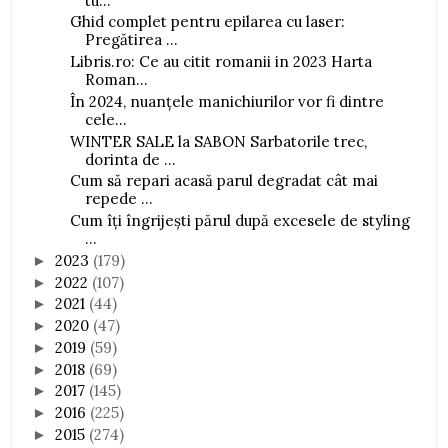
tu...
Ghid complet pentru epilarea cu laser:
Pregătirea ...
Libris.ro: Ce au citit romanii in 2023 Harta
Roman...
În 2024, nuanțele manichiurilor vor fi dintre
cele...
WINTER SALE la SABON Sarbatorile trec,
dorinta de ...
Cum să repari acasă parul degradat cât mai
repede ...
Cum îți îngrijești părul după excesele de styling
...
2023
(179)
►
2022
(107)
►
2021
(44)
►
2020
(47)
►
2019
(59)
►
2018
(69)
►
2017
(145)
►
2016
(225)
►
2015
(274)
►