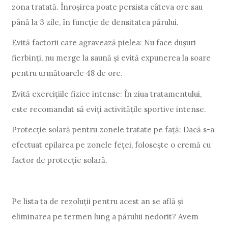
zona tratată. Înroșirea poate persista câteva ore sau
până la 3 zile, în funcție de densitatea părului.
Evită factorii care agravează pielea: Nu face dușuri
fierbinți, nu merge la saună și evită expunerea la soare
pentru următoarele 48 de ore.
Evită exercițiile fizice intense: În ziua tratamentului,
este recomandat să eviți activitățile sportive intense.
Protecție solară pentru zonele tratate pe față: Dacă s-a
efectuat epilarea pe zonele feței, folosește o cremă cu
factor de protecție solară.
Pe lista ta de rezoluții pentru acest an se află și
eliminarea pe termen lung a părului nedorit? Avem