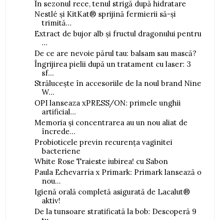
În sezonul rece, tenul strigă după hidratare
Nestlé și KitKat® sprijină fermierii să-și
trimită...
Extract de bujor alb și fructul dragonului pentru
...
De ce are nevoie părul tau: balsam sau mască?
Îngrijirea pielii după un tratament cu laser: 3
sf...
Strălucește în accesoriile de la noul brand Nine
W...
OPI lanseaza xPRESS/ON: primele unghii
artificial...
Memoria și concentrarea au un nou aliat de
încrede...
Probioticele previn recurența vaginitei
bacteriene
White Rose Traieste iubirea! cu Sabon
Paula Echevarría x Primark: Primark lansează o
nou...
Igienă orală completă asigurată de Lacalut®
aktiv!
De la tunsoare stratificată la bob: Descoperă 9