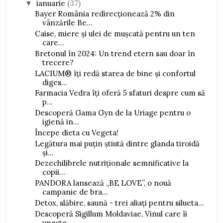
ianuarie
(37)
▼
Bayer România redirecționează 2% din
vânzările Be...
Caise, miere și ulei de mușcată pentru un ten
care...
Bretonul în 2024: Un trend etern sau doar în
trecere?
LACIUM® îți redă starea de bine și confortul
diges...
Farmacia Vedra îți oferă 5 sfaturi despre cum să
p...
Descoperă Gama Gyn de la Uriage pentru o
igienă in...
Începe dieta cu Vegeta!
Legătura mai puțin știută dintre glanda tiroidă
și...
Dezechilibrele nutriționale semnificative la
copii...
PANDORA lansează „BE LOVE”, o nouă
campanie de bra...
Detox, slăbire, saună - trei aliați pentru silueta...
Descoperă Sigillum Moldaviae, Vinul care îi
unește...