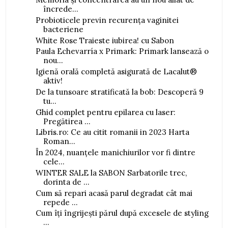
încrede...
Probioticele previn recurența vaginitei
bacteriene
White Rose Traieste iubirea! cu Sabon
Paula Echevarría x Primark: Primark lansează o
nou...
Igienă orală completă asigurată de Lacalut®
aktiv!
De la tunsoare stratificată la bob: Descoperă 9
tu...
Ghid complet pentru epilarea cu laser:
Pregătirea ...
Libris.ro: Ce au citit romanii in 2023 Harta
Roman...
În 2024, nuanțele manichiurilor vor fi dintre
cele...
WINTER SALE la SABON Sarbatorile trec,
dorinta de ...
Cum să repari acasă parul degradat cât mai
repede ...
Cum îți îngrijești părul după excesele de styling
...