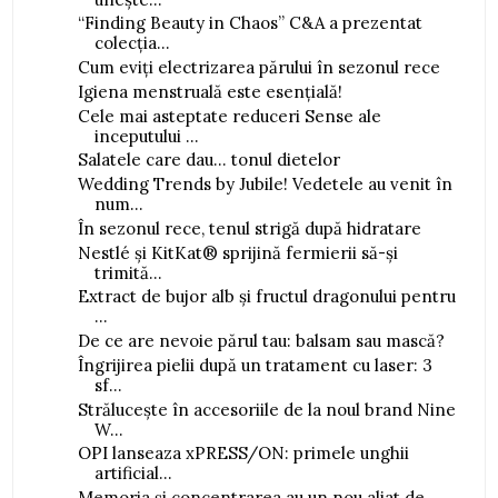
“Finding Beauty in Chaos” C&A a prezentat
colecția...
Cum eviți electrizarea părului în sezonul rece
Igiena menstruală este esențială!
Cele mai asteptate reduceri Sense ale
inceputului ...
Salatele care dau... tonul dietelor
Wedding Trends by Jubile! Vedetele au venit în
num...
În sezonul rece, tenul strigă după hidratare
Nestlé și KitKat® sprijină fermierii să-și
trimită...
Extract de bujor alb și fructul dragonului pentru
...
De ce are nevoie părul tau: balsam sau mască?
Îngrijirea pielii după un tratament cu laser: 3
sf...
Strălucește în accesoriile de la noul brand Nine
W...
OPI lanseaza xPRESS/ON: primele unghii
artificial...
Memoria și concentrarea au un nou aliat de