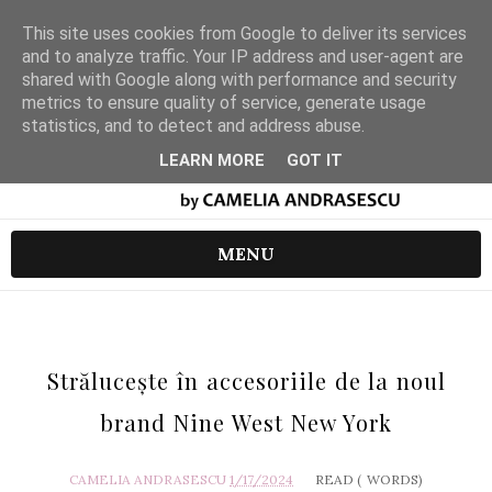
This site uses cookies from Google to deliver its services
and to analyze traffic. Your IP address and user-agent are
shared with Google along with performance and security
metrics to ensure quality of service, generate usage
statistics, and to detect and address abuse.
LEARN MORE
GOT IT
MENU
Strălucește în accesoriile de la noul
brand Nine West New York
CAMELIA ANDRASESCU
1/17/2024
READ (
WORDS)