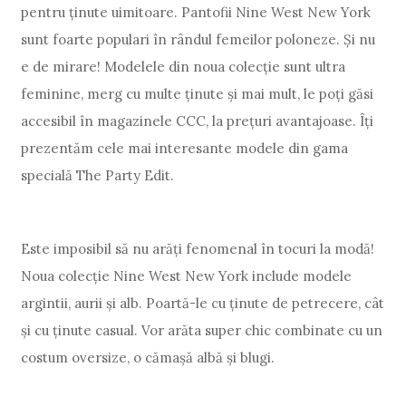
pentru ținute uimitoare. Pantofii Nine West New York
sunt foarte populari în rândul femeilor poloneze. Și nu
e de mirare! Modelele din noua colecție sunt ultra
feminine, merg cu multe ținute și mai mult, le poți găsi
accesibil în magazinele CCC, la prețuri avantajoase. Îți
prezentăm cele mai interesante modele din gama
specială The Party Edit.
Este imposibil să nu arăți fenomenal în tocuri la modă!
Noua colecție Nine West New York include modele
argintii, aurii și alb. Poartă-le cu ținute de petrecere, cât
și cu ținute casual. Vor arăta super chic combinate cu un
costum oversize, o cămașă albă și blugi.