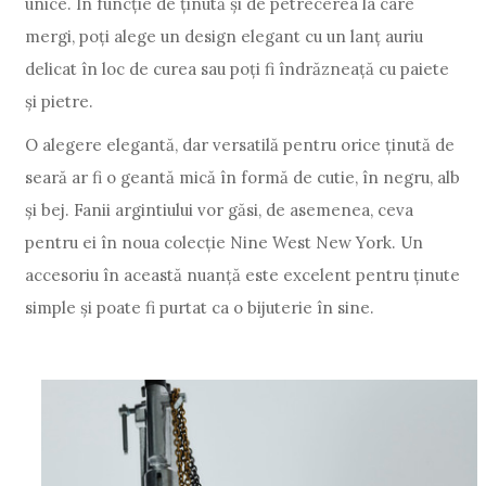
unice. În funcție de ținută și de petrecerea la care
mergi, poți alege un design elegant cu un lanț auriu
delicat în loc de curea sau poți fi îndrăzneață cu paiete
și pietre.
O alegere elegantă, dar versatilă pentru orice ținută de
seară ar fi o geantă mică în formă de cutie, în negru, alb
și bej. Fanii argintiului vor găsi, de asemenea, ceva
pentru ei în noua colecție Nine West New York. Un
accesoriu în această nuanță este excelent pentru ținute
simple și poate fi purtat ca o bijuterie în sine.