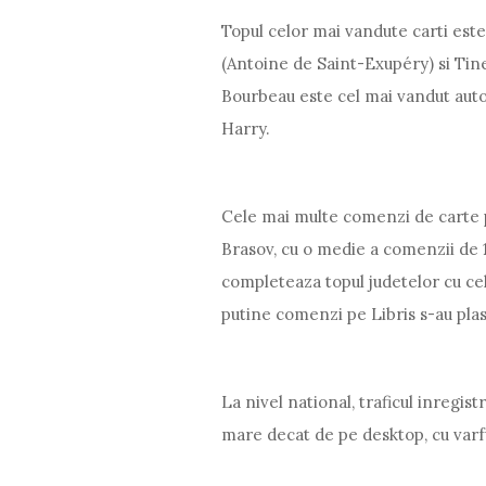
Topul celor mai vandute carti est
(Antoine de Saint-Exupéry) si Tin
Bourbeau este cel mai vandut autor
Harry.
Cele mai multe comenzi de carte pe
Brasov, cu o medie a comenzii de 123 
completeaza topul judetelor cu cel
putine comenzi pe Libris s-au plas
La nivel national, traficul inregis
mare decat de pe desktop, cu varfu