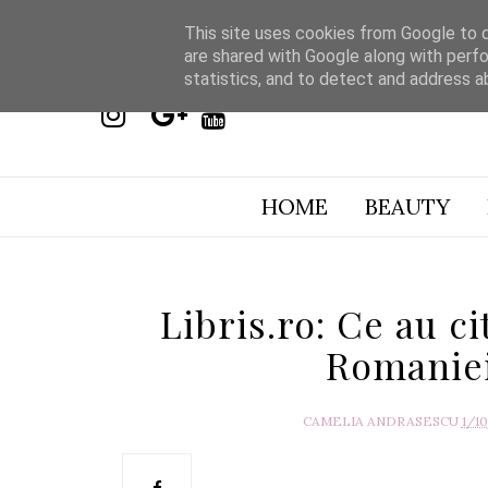
This site uses cookies from Google to de
are shared with Google along with perfo
statistics, and to detect and address a
HOME
BEAUTY
Libris.ro: Ce au c
Romaniei 
CAMELIA ANDRASESCU
1/1