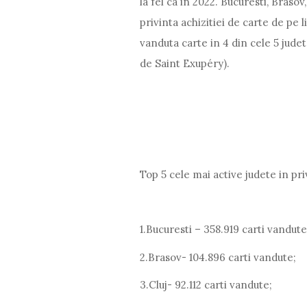
la fel ca in 2022. Bucuresti, Brasov,
privinta achizitiei de carte de pe 
vanduta carte in 4 din cele 5 judet
de Saint Exupéry).
Top 5 cele mai active judete in pri
1.Bucuresti – 358.919 carti vandute
2.Brasov- 104.896 carti vandute;
3.Cluj- 92.112 carti vandute;