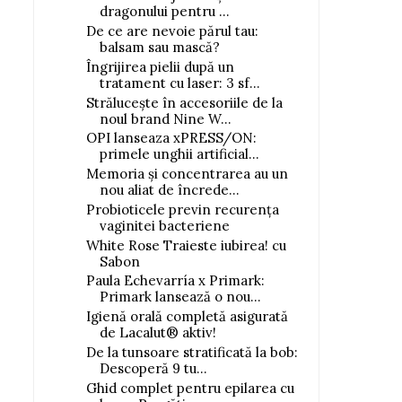
dragonului pentru ...
De ce are nevoie părul tau:
balsam sau mască?
Îngrijirea pielii după un
tratament cu laser: 3 sf...
Strălucește în accesoriile de la
noul brand Nine W...
OPI lanseaza xPRESS/ON:
primele unghii artificial...
Memoria și concentrarea au un
nou aliat de încrede...
Probioticele previn recurența
vaginitei bacteriene
White Rose Traieste iubirea! cu
Sabon
Paula Echevarría x Primark:
Primark lansează o nou...
Igienă orală completă asigurată
de Lacalut® aktiv!
De la tunsoare stratificată la bob:
Descoperă 9 tu...
Ghid complet pentru epilarea cu