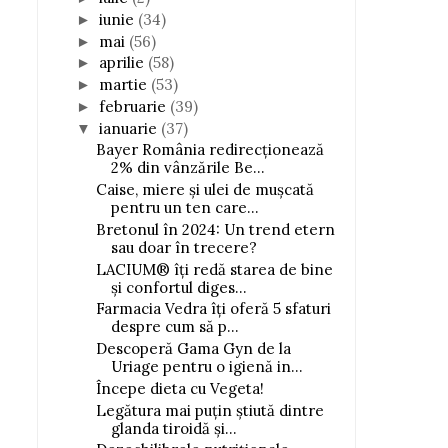
iunie
(34)
►
mai
(56)
►
aprilie
(58)
►
martie
(53)
►
februarie
(39)
►
ianuarie
(37)
▼
Bayer România redirecționează
2% din vânzările Be...
Caise, miere și ulei de mușcată
pentru un ten care...
Bretonul în 2024: Un trend etern
sau doar în trecere?
LACIUM® îți redă starea de bine
și confortul diges...
Farmacia Vedra îți oferă 5 sfaturi
despre cum să p...
Descoperă Gama Gyn de la
Uriage pentru o igienă in...
Începe dieta cu Vegeta!
Legătura mai puțin știută dintre
glanda tiroidă și...