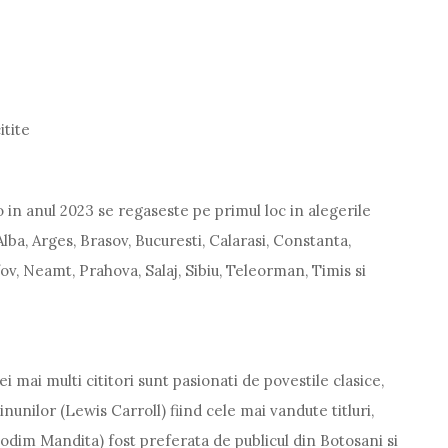
itite
o in anul 2023 se regaseste pe primul loc in alegerile
 Alba, Arges, Brasov, Bucuresti, Calarasi, Constanta,
lfov, Neamt, Prahova, Salaj, Sibiu, Teleorman, Timis si
 mai multi cititori sunt pasionati de povestile clasice,
inunilor (Lewis Carroll) fiind cele mai vandute titluri,
dim Mandita) fost preferata de publicul din Botosani si