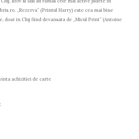
 Cluj, Ilfov si Iasi au ramas cele mai active judete in
libris.ro. „Rezerva” (Printul Harry) este cea mai bine
e, doar in Cluj fiind devansata de „Micul Print” (Antoine
vinta achizitiei de carte
;