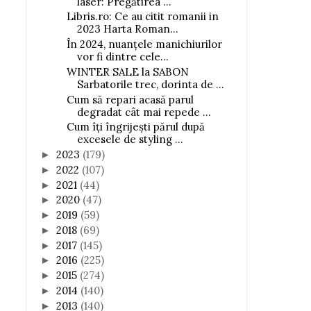
laser: Pregătirea ...
Libris.ro: Ce au citit romanii in
2023 Harta Roman...
În 2024, nuanțele manichiurilor
vor fi dintre cele...
WINTER SALE la SABON
Sarbatorile trec, dorinta de ...
Cum să repari acasă parul
degradat cât mai repede ...
Cum îți îngrijești părul după
excesele de styling ...
2023
(179)
►
2022
(107)
►
2021
(44)
►
2020
(47)
►
2019
(59)
►
2018
(69)
►
2017
(145)
►
2016
(225)
►
2015
(274)
►
2014
(140)
►
2013
(140)
►