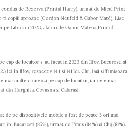
e condus de Rezerva (Printul Harry), urmat de Micul Print
e-ti copiii aproape (Gordon Neufeld & Gabor Maté). Lise
 pe Libris in 2023, alaturi de Gabor Mate si Printul
 cap de locuitor s-au facut in 2023 din Ilfov, Bucuresti si
lei în Ilfov, respectiv 144 și 141 lei. Cluj, Iasi si Timisoara
e mai multe comenzi pe cap de locuitor, iar cele mai
at din Harghita, Covasna si Calarasi.
trat de pe dispozitivele mobile a fost de peste 3 ori mai
ri in Bucuresti (85%), urmat de Timis (84%) si Cluj (81%).