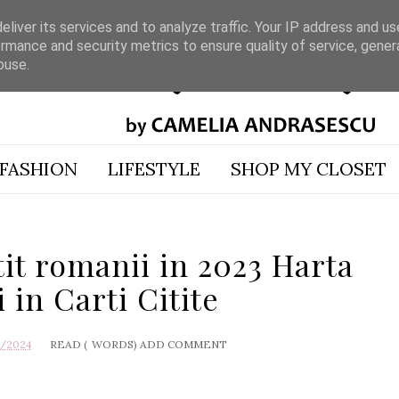
liver its services and to analyze traffic. Your IP address and u
rmance and security metrics to ensure quality of service, gene
buse.
FASHION
LIFESTYLE
SHOP MY CLOSET
itit romanii in 2023 Harta
in Carti Citite
0/2024
READ (
WORDS)
ADD COMMENT