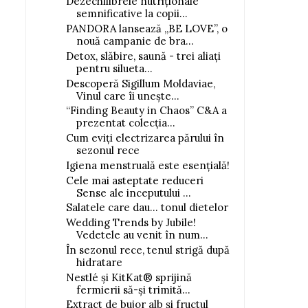
Dezechilibrele nutriționale
semnificative la copii...
PANDORA lansează „BE LOVE”, o
nouă campanie de bra...
Detox, slăbire, saună - trei aliați
pentru silueta...
Descoperă Sigillum Moldaviae,
Vinul care îi unește...
“Finding Beauty in Chaos” C&A a
prezentat colecția...
Cum eviți electrizarea părului în
sezonul rece
Igiena menstruală este esențială!
Cele mai asteptate reduceri
Sense ale inceputului ...
Salatele care dau... tonul dietelor
Wedding Trends by Jubile!
Vedetele au venit în num...
În sezonul rece, tenul strigă după
hidratare
Nestlé și KitKat® sprijină
fermierii să-și trimită...
Extract de bujor alb și fructul