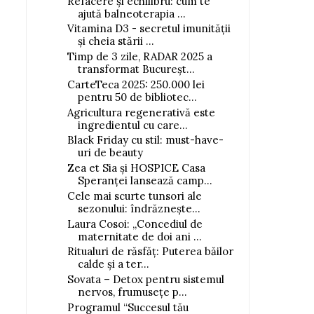
Refacere și echilibru: cum te
ajută balneoterapia ...
Vitamina D3 - secretul imunității
și cheia stării ...
Timp de 3 zile, RADAR 2025 a
transformat Bucureșt...
CarteTeca 2025: 250.000 lei
pentru 50 de bibliotec...
Agricultura regenerativă este
ingredientul cu care...
Black Friday cu stil: must-have-
uri de beauty
Zea et Sia și HOSPICE Casa
Speranței lansează camp...
Cele mai scurte tunsori ale
sezonului: îndrăznește...
Laura Cosoi: „Concediul de
maternitate de doi ani ...
Ritualuri de răsfăț: Puterea băilor
calde și a ter...
Sovata – Detox pentru sistemul
nervos, frumusețe p...
Programul “Succesul tău