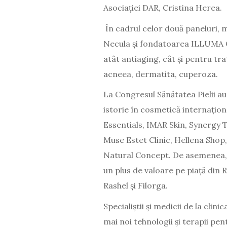
Asociației DAR, Cristina Herea.
În cadrul celor două paneluri, 
Necula și fondatoarea ILLUMA C
atât antiaging, cât și pentru tr
acneea, dermatita, cuperoza.
La Congresul Sănătatea Pielii 
istorie în cosmetică internațion
Essentials, IMAR Skin, Synergy
Muse Estet Clinic, Hellena Shop
Natural Concept. De asemenea, 
un plus de valoare pe piață din
Rashel și Filorga.
Specialiștii și medicii de la cli
mai noi tehnologii și terapii pen