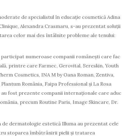
moderate de specialistul în educație cosmetică Adina
linique, Alexandra Crasmaru, s-au prezentat soluții
atarea celor mai des întâlnite probleme ale tenului:
au participat numeroase companii românești care fac
ală, printre care Farmec, Gerovital, Sereskin, Youth
 Therm Cosmetics, INA M by Oana Roman, Zentiva,
, Plantum România, Faipa Professional și La Rosa
au fost prezente companii internaționale care aduc
 România, precum Routine Paris, Image Skincare, Dr.
nica de dermatologie estetică Illuma au prezentat cele
tru stoparea îmbătrânirii pielii și tratarea