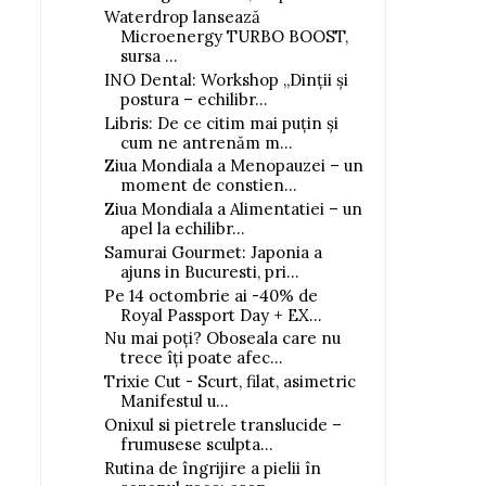
Waterdrop lansează
Microenergy TURBO BOOST,
sursa ...
INO Dental: Workshop „Dinții și
postura – echilibr...
Libris: De ce citim mai puțin și
cum ne antrenăm m...
Ziua Mondiala a Menopauzei – un
moment de constien...
Ziua Mondiala a Alimentatiei – un
Cum arată pielea după trei
Cele mai bune scrubu
apel la echilibr...
zile în ...
corporale cu...
Samurai Gourmet: Japonia a
ajuns in Bucuresti, pri...
Pe 14 octombrie ai -40% de
Royal Passport Day + EX...
Nu mai poți? Oboseala care nu
trece îți poate afec...
Trixie Cut - Scurt, filat, asimetric
Manifestul u...
Onixul si pietrele translucide –
frumusese sculpta...
Rutina de îngrijire a pielii în