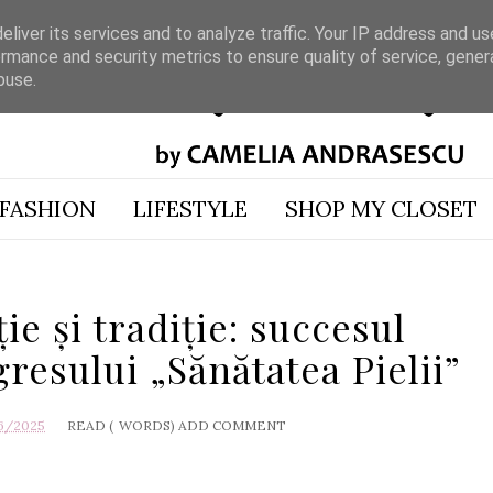
liver its services and to analyze traffic. Your IP address and u
rmance and security metrics to ensure quality of service, gene
buse.
FASHION
LIFESTYLE
SHOP MY CLOSET
ie și tradiție: succesul
gresului „Sănătatea Pielii”
6/2025
READ (
WORDS)
ADD COMMENT