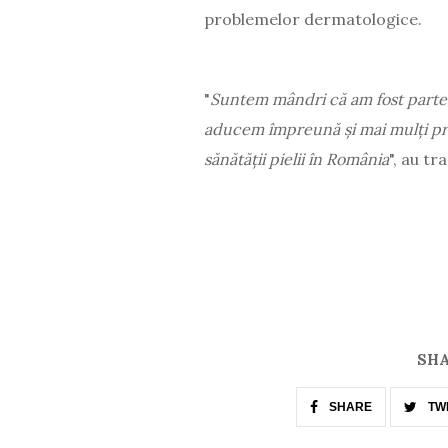
problemelor dermatologice.
"
Suntem mândri că am fost parte d
aducem împreună și mai mulți profe
sănătății pielii în România
", au t
SHA
SHARE
TW