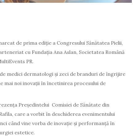
arcat de prima ediție a Congresului Sănătatea Pielii,
parteneriat cu Fundația Ana Aslan, Societatea Română
MultiEvents PR.
de medici dermatologi și zeci de branduri de îngrijire
le mai noi inovații în încetinirea procesului de
rezența Președintelui Comisiei de Sănătate din
afila, care a vorbit în deschiderea evenimentului
nci când vine vorba de inovație și performanță în
urgiei estetice.