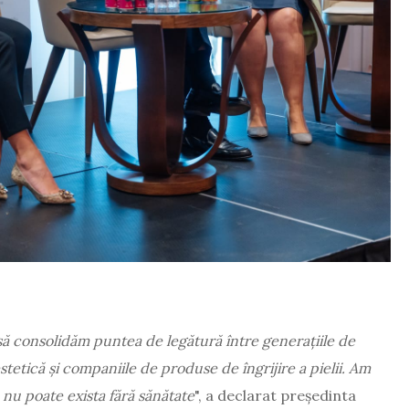
să consolidăm puntea de legătură între generațiile de
stetică și companiile de produse de îngrijire a pielii.
Am
nu poate exista fără sănătate
", a declarat președinta