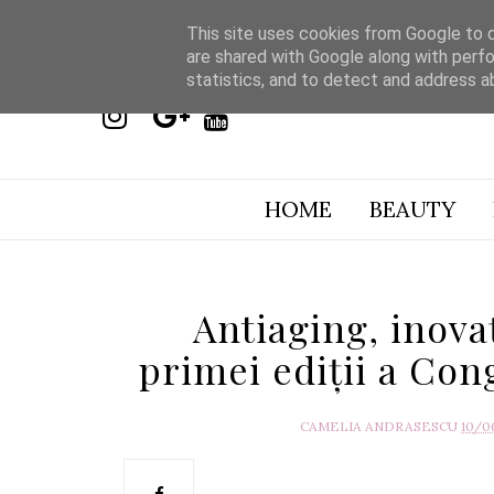
This site uses cookies from Google to de
are shared with Google along with perfo
statistics, and to detect and address a
HOME
BEAUTY
Antiaging, inovaț
primei ediții a Con
CAMELIA ANDRASESCU
10/0