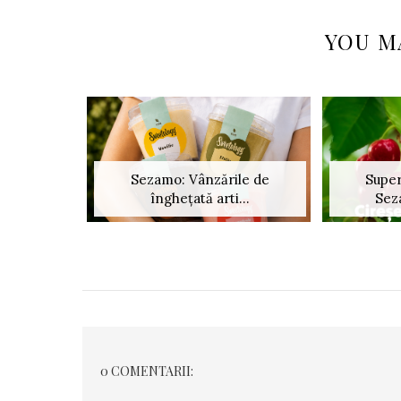
YOU M
Sezamo: Vânzările de
Super
înghețată arti...
Sez
0 COMENTARII: