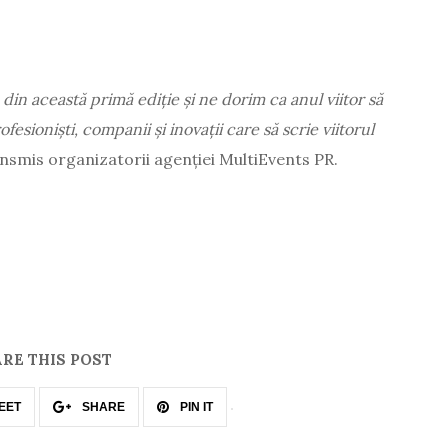
in această primă ediție și ne dorim ca anul viitor să
sioniști, companii și inovații care să scrie viitorul
ransmis organizatorii agenției MultiEvents PR.
RE THIS POST
EET
SHARE
PIN IT