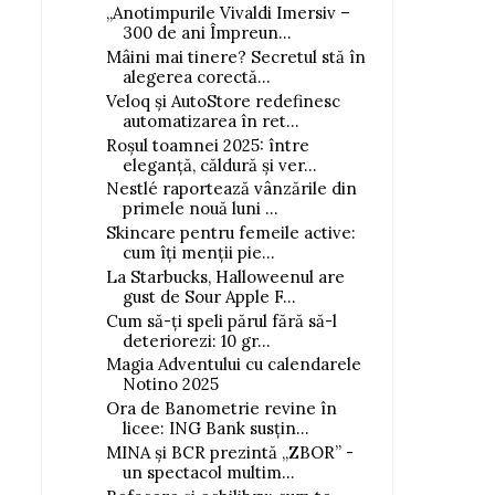
„Anotimpurile Vivaldi Imersiv –
300 de ani Împreun...
Mâini mai tinere? Secretul stă în
alegerea corectă...
Veloq și AutoStore redefinesc
automatizarea în ret...
Roșul toamnei 2025: între
eleganță, căldură și ver...
Nestlé raportează vânzările din
primele nouă luni ...
Skincare pentru femeile active:
cum îți menții pie...
La Starbucks, Halloweenul are
gust de Sour Apple F...
Cum să-ți speli părul fără să-l
deteriorezi: 10 gr...
Magia Adventului cu calendarele
Notino 2025
Ora de Banometrie revine în
licee: ING Bank susțin...
MINA și BCR prezintă „ZBOR” -
un spectacol multim...