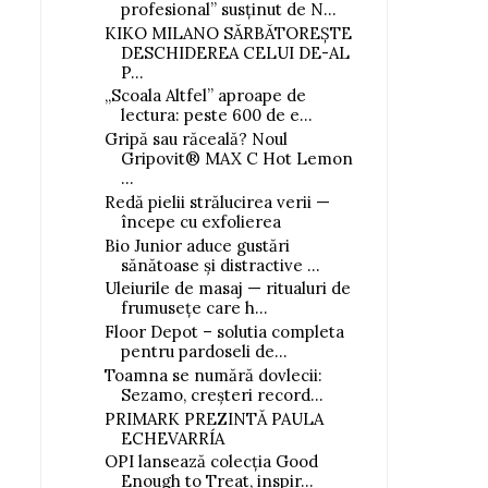
profesional” susținut de N...
KIKO MILANO SĂRBĂTOREȘTE
DESCHIDEREA CELUI DE-AL
P...
„Scoala Altfel” aproape de
lectura: peste 600 de e...
Gripă sau răceală? Noul
Gripovit® MAX C Hot Lemon
...
Redă pielii strălucirea verii —
începe cu exfolierea
Bio Junior aduce gustări
sănătoase și distractive ...
Uleiurile de masaj — ritualuri de
frumusețe care h...
Floor Depot – solutia completa
pentru pardoseli de...
Toamna se numără dovlecii:
Sezamo, creșteri record...
PRIMARK PREZINTĂ PAULA
ECHEVARRÍA
OPI lansează colecția Good
Enough to Treat, inspir...