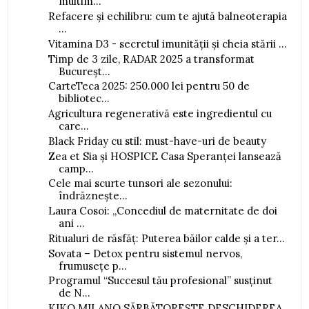
multim...
Refacere și echilibru: cum te ajută balneoterapia
...
Vitamina D3 - secretul imunității și cheia stării ...
Timp de 3 zile, RADAR 2025 a transformat
Bucureșt...
CarteTeca 2025: 250.000 lei pentru 50 de
bibliotec...
Agricultura regenerativă este ingredientul cu
care...
Black Friday cu stil: must-have-uri de beauty
Zea et Sia și HOSPICE Casa Speranței lansează
camp...
Cele mai scurte tunsori ale sezonului:
îndrăznește...
Laura Cosoi: „Concediul de maternitate de doi
ani ...
Ritualuri de răsfăț: Puterea băilor calde și a ter...
Sovata – Detox pentru sistemul nervos,
frumusețe p...
Programul “Succesul tău profesional” susținut
de N...
KIKO MILANO SĂRBĂTOREȘTE DESCHIDEREA