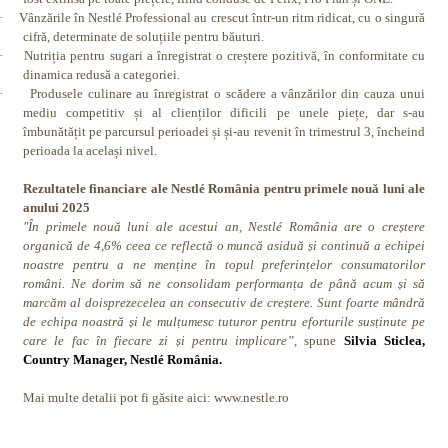
·
Vânzările în Nestlé Professional au crescut într-un ritm ridicat, cu o singură
cifră, determinate de soluțiile pentru băuturi.
·
Nutriția pentru sugari a înregistrat o creștere pozitivă, în conformitate cu
dinamica redusă a categoriei.
·
Produsele culinare au înregistrat o scădere a vânzărilor din cauza unui
mediu competitiv și al clienților dificili pe unele piețe, dar s-au
îmbunătățit pe parcursul perioadei și și-au revenit în trimestrul 3, încheind
perioada la același nivel.
Rezultatele financiare ale Nestlé România pentru primele nouă luni ale
anului 2025
"În primele nouă luni ale acestui an, Nestlé România are o creștere
organică de 4,6% ceea ce reflectă o muncă asiduă și continuă a echipei
noastre pentru a ne menține în topul preferințelor consumatorilor
români. Ne dorim să ne consolidam performanța de până acum și să
marcăm al doisprezecelea an consecutiv de creștere. Sunt foarte mândră
de echipa noastră și le mulțumesc tuturor pentru eforturile susținute pe
care le fac în fiecare zi și pentru implicare”,
spune
Silvia Sticlea,
Country Manager, Nestlé România.
Mai multe detalii pot fi găsite aici:
www.nestle.ro