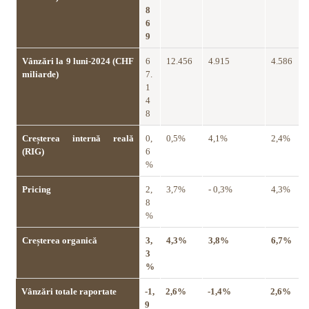
8
6
9
Vânzări la 9 luni-2024 (CHF
6
12.456
4.915
4.586
miliarde)
7.
1
4
8
Creșterea internă reală
0,
0,5%
4,1%
2,4%
(RIG)
6
%
Pricing
2,
3,7%
- 0,3%
4,3%
8
%
Creșterea organică
3,
4,3%
3,8%
6,7%
3
%
Vânzări totale raportate
-1,
2,6%
-1,4%
2,6%
9