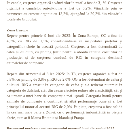
Pe canale, creșterea organică a vânzărilor în retail a fost de 3,1%. Creșterea
organică a canalelor out-of-home a fost de 6,2%. Vânzările prin e-
commerce au crescut organic cu 13,2%, ajungând la 20,2% din vânzările
totale ale Grupului.
Zona Europa
Repere pentru primele 9 luni ale 2025: În Zona Europa, OG a fost de
4,3%, cu RIG de 0,5%, consolidându-se în majoritatea piețelor și
categoriilor cheie în această perioadă. Creșterea a fost determinată de
cafea și dulciuri, cu pricing țintit pentru a aborda inflația costurilor de
producție, și de creșterea condusă de RIG în categoria destinată
animalelor de companie.
Repere din trimestrul al 3-lea 2025: În T3, creșterea organică a fost de
5,8%, cu pricing de 3,8% și RIG de 2,0%. OG
a fost determinat de cafea și
dulciuri. RIG a crescut în categoria de cafea și s-a redresat puternic în
categoria de dulciuri, atât din cauza efectelor reduse ale elasticității, cât și
ca urmare a unei baze de comparație mai ușoară. Categoria hrană pentru
animale de companie a continuat să aibă performanțe bune și a fost
principalul motor al acestui RIG de 2,0%. Pe piețe, creșterea a fost solidă
în cea mai mare parte a Zonei, cu o performanță îmbunătățită în piețele
cheie, cum ar fi Marea Britanie și Irlanda și Franța.
Rezumatul performanței segmentului pentru 9 luni ale anului 2025