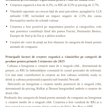
Creșterea organică a fost de 4,3%, cu RIG de 0,5% și pricing de 3,7%.
Vânzările raportate au crescut față de anul precedent, ajungând la 12,8
miliarde CHF, incluzând un impact negativ de 2,5% din cauza
fluctuațiilor ratelor de schimb valutar.
Creșterea a fost pozitivă pe majoritatea piețelor și categoriilor, cele
mai puternice contribuții fiind din partea Turciei, Peninsulei Iberice,
Europei de Sud și de Est și a țărilor nordice.
Creșteri ale cotei de piață au fost obținute în categoria de hrană pentru
animale de companie.
Principalii factori de creștere organică a vânzărilor pe categorii de
produse pentru primele 3 trimestre ale 2025
·
Cafeaua a înregistrat o creștere mare de o singură cifră , determinată de
prețuri, cu RIG în îmbunătățire constantă în cursul perioadei de referință.
Cei mai mari contribuitori la creștere au fost cafeaua solubilă, ready to
drink și cafeaua porționată (capsule) sub brandul Nescafé.
·
Dulciurile au înregistrat o creștere medie puternică de o singură cifră,
determinată de pricing, KitKat și Dessert înregistrând ambele o creștere de
două cifre.
·
Produsele din categoria de hrană pentru animale de companie au înregistrat
o creștere medie de o singură cifră. Creșterea a fost condusă de RIG și a
fost extinsă pe toate piețele, fiind conduse de Felix, Pro Plan și ONE.