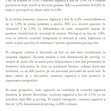
CHF, în scădere cu 1,9%. Creșterea organică a fost de 3,3%, cu o creștere
pozitivă în toate zonele și diviziile globale. RIG s-a consolidat la 0,6%, în
timp ce pricing-ul au rămas stabil la 2,8%.
În al treilea trimestru, creșterea organică a fost de 4,3%, consolidându-se
de la 2,9% în prima jumătate a anului. RIG și-a revenit puternic în
trimestrul 3 la 1,5%, cu îmbunătățiri în toate categoriile majore de
produse, beneficiind de investiții în creștere. Pricing-ul au fost de 2,8%,
ceea ce reflectă creșterile înregistrate la dulciuri și cafea, împreună cu
unele acțiuni specifice în trimestrul 3 pentru optimizarea pricing-ului.
Pe categorii, cafeaua și dulciurile au fost cei mai mari contribuitori la
creșterea organică. Această creștere a fost determinată de pricing, cu
creșteri de două cifre în unele piețe. Elasticitatea a fost mai pronunțată în
domeniul dulciurilor, în linie cu tendințele istorice, cafeaua fiind mai
rezilientă, cu un RIG pozitiv pe tot parcursul perioadei de nouă luni. În
afara cafelei și a dulciurilor, creșterea organică a fost pozitivă în
majoritatea categoriilor.
Pe zone geografice, toate regiunile au contribuit la creșterea organică
pozitivă. În piețele dezvoltate, creșterea organică a fost de 2,1%, cu un
echilibru între RIG și pricing. Pe piețele emergente, creșterea organică a
fost de 5,2%, determinată de pricing, cu RIG constant.