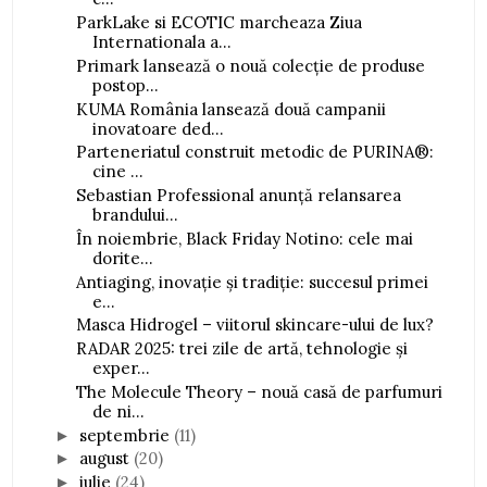
ParkLake si ECOTIC marcheaza Ziua
Internationala a...
Primark lansează o nouă colecție de produse
postop...
KUMA România lansează două campanii
inovatoare ded...
Parteneriatul construit metodic de PURINA®:
cine ...
Sebastian Professional anunță relansarea
brandului...
În noiembrie, Black Friday Notino: cele mai
dorite...
Antiaging, inovație și tradiție: succesul primei
e...
Masca Hidrogel – viitorul skincare-ului de lux?
RADAR 2025: trei zile de artă, tehnologie și
exper...
The Molecule Theory – nouă casă de parfumuri
de ni...
septembrie
(11)
►
august
(20)
►
iulie
(24)
►