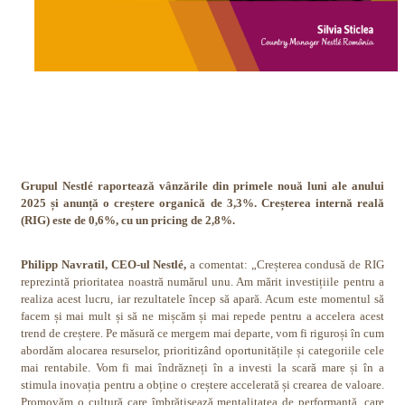
Grupul Nestlé raportează vânzările din primele nouă luni ale anului
2025 și anunță o creștere organică de 3,3
%. Creșterea internă reală
(RIG) este de 0,6%, cu un pricing de 2,8%.
Philipp Navratil, CEO-ul Nestlé,
a comentat: „Creșterea condusă de RIG
reprezintă prioritatea noastră numărul unu. Am mărit investițiile pentru a
realiza acest lucru, iar rezultatele încep să apară. Acum este momentul să
facem și mai mult și să ne mișcăm și mai repede pentru a accelera acest
trend de creștere. Pe măsură ce mergem mai departe, vom fi riguroși în cum
abordăm alocarea resurselor, prioritizând oportunitățile și categoriile cele
mai rentabile. Vom fi mai îndrăzneți în a investi la scară mare și în a
stimula inovația pentru a obține o creștere accelerată și crearea de valoare.
Promovăm o cultură care îmbrățișează mentalitatea de performanță, care