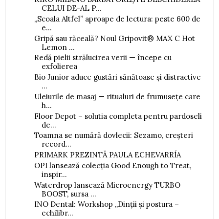
CELUI DE-AL P...
„Scoala Altfel” aproape de lectura: peste 600 de
e...
Gripă sau răceală? Noul Gripovit® MAX C Hot
Lemon ...
Redă pielii strălucirea verii — începe cu
exfolierea
Bio Junior aduce gustări sănătoase și distractive
...
Uleiurile de masaj — ritualuri de frumusețe care
h...
Floor Depot – solutia completa pentru pardoseli
de...
Toamna se numără dovlecii: Sezamo, creșteri
record...
PRIMARK PREZINTĂ PAULA ECHEVARRÍA
OPI lansează colecția Good Enough to Treat,
inspir...
Waterdrop lansează Microenergy TURBO
BOOST, sursa ...
INO Dental: Workshop „Dinții și postura –
echilibr...