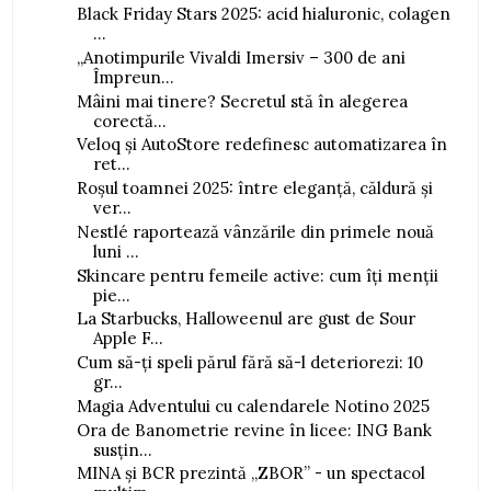
Black Friday Stars 2025: acid hialuronic, colagen
...
„Anotimpurile Vivaldi Imersiv – 300 de ani
Împreun...
Mâini mai tinere? Secretul stă în alegerea
corectă...
Veloq și AutoStore redefinesc automatizarea în
ret...
Roșul toamnei 2025: între eleganță, căldură și
ver...
Nestlé raportează vânzările din primele nouă
luni ...
Skincare pentru femeile active: cum îți menții
pie...
La Starbucks, Halloweenul are gust de Sour
Apple F...
Cum să-ți speli părul fără să-l deteriorezi: 10
gr...
Magia Adventului cu calendarele Notino 2025
Ora de Banometrie revine în licee: ING Bank
susțin...
MINA și BCR prezintă „ZBOR” - un spectacol