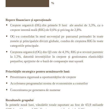
%
Repere financiare și operaționale
Creștere organică (OG) din primele 9 luni
ale anului de 3,3%, cu o
creștere internă reală (RIG) de 0,6% și pricing de 2,8%.
OG s-a consolidat în mod secvențial pe parcursul perioadei în toate
zonele și principalele divizii globale, condus de creșterea RIG în toate
categoriile principale.
Creșterea organică (OG) din Q3 este de 4,3%; RIG și-a revenit puternic
la 1,5%, datorită investițiilor în creștere și gestionarea elasticității
prețurilor, sprijinite de o bază de comparație mai ușoară.
Prioritățile strategice pentru următoarele luni:
Prioritizarea riguroasă a oportunităților de creștere
Accelerarea programului nostru de economisire a costurilor
Concentrarea pe generarea de numerar
Rezultatele grupului
În primele nouă luni, vânzările totale raportate au fost de 65,9 miliarde