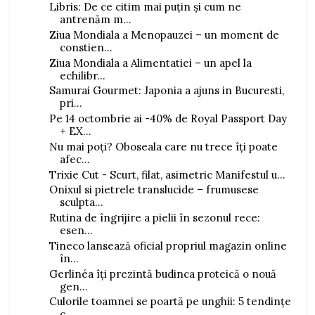
Libris: De ce citim mai puțin și cum ne
antrenăm m...
Ziua Mondiala a Menopauzei – un moment de
constien...
Ziua Mondiala a Alimentatiei – un apel la
echilibr...
Samurai Gourmet: Japonia a ajuns in Bucuresti,
pri...
Pe 14 octombrie ai -40% de Royal Passport Day
+ EX...
Nu mai poți? Oboseala care nu trece îți poate
afec...
Trixie Cut - Scurt, filat, asimetric Manifestul u...
Onixul si pietrele translucide – frumusese
sculpta...
Rutina de îngrijire a pielii în sezonul rece:
esen...
Tineco lansează oficial propriul magazin online
în...
Gerlinéa îți prezintă budinca proteică o nouă
gen...
Culorile toamnei se poartă pe unghii: 5 tendințe
c...