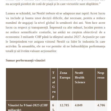
nu acceptă pierderi de cotă de piață și în care victoriile sunt răsplătite.”
Lumea se schimbă, iar Nestlé trebuie să se adapteze mai rapid. Acest lucru
va include și luarea unor decizii dificile, dar necesare, pentru a reduce
numărul de angajați la nivel global în următorii doi ani. Vom face acest
lucru cu respect și transparență. Împreună cu alte măsuri, lucrăm pentru a
ne reduce semnificativ costurile, iar astăzi ne creștem obiectivul de a
economisi 3 miliarde CHF până la sfârșitul anului 2027. Acțiunile pe care
le întreprindem vor asigura viitorul Nestlé ca lider în industria în care
activăm. În ansamblu, ele ne vor permite să ne îmbunătățim performanța
totală și să livrăm valoare acționarilor.
Sumar performanță vânzări
T
Zona
Nestlé
Nesp
ot
Europa
Health
resso
al
Science
G
ru
p
Vânzări la 9 luni-2025 (CHF
6
12.785
4.849
4.706
miliarde)
5.