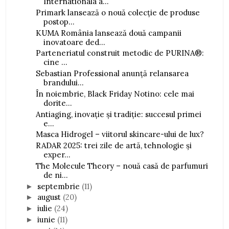
Internationala a...
Primark lansează o nouă colecție de produse
postop...
KUMA România lansează două campanii
inovatoare ded...
Parteneriatul construit metodic de PURINA®:
cine ...
Sebastian Professional anunță relansarea
brandului...
În noiembrie, Black Friday Notino: cele mai
dorite...
Antiaging, inovație și tradiție: succesul primei
e...
Masca Hidrogel – viitorul skincare-ului de lux?
RADAR 2025: trei zile de artă, tehnologie și
exper...
The Molecule Theory – nouă casă de parfumuri
de ni...
septembrie
(11)
►
august
(20)
►
iulie
(24)
►
iunie
(11)
►