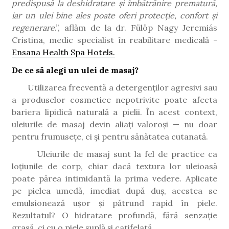
predispusă la deshidratare și îmbătrânire prematură,
iar un ulei bine ales poate oferi protecție, confort și
regenerare
.”, aflăm de la dr. Fülöp Nagy Jeremiás
Cristina, medic specialist în reabilitare medicală -
Ensana Health Spa Hotels.
De ce să alegi un ulei de masaj?
Utilizarea frecventă a detergenților agresivi sau
a produselor cosmetice nepotrivite poate afecta
bariera lipidică naturală a pielii. În acest context,
uleiurile de masaj devin aliați valoroși — nu doar
pentru frumusețe, ci și pentru sănătatea cutanată.
Uleiurile de masaj sunt la fel de practice ca
loțiunile de corp, chiar dacă textura lor uleioasă
poate părea intimidantă la prima vedere. Aplicate
pe pielea umedă, imediat după duș, acestea se
emulsionează ușor și pătrund rapid în piele.
Rezultatul? O hidratare profundă, fără senzație
grasă, ci cu o piele suplă și catifelată.