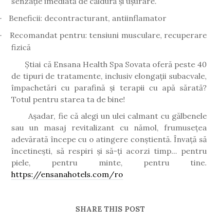
senzație imediată de căldură și ușurare.
Beneficii: decontracturant, antiinflamator
·
Recomandat pentru: tensiuni musculare, recuperare
·
fizică
Știai că Ensana Health Spa Sovata oferă peste 40
de tipuri de tratamente, inclusiv elongații subacvale,
împachetări cu parafină și terapii cu apă sărată?
Totul pentru starea ta de bine!
Așadar, fie că alegi un ulei calmant cu gălbenele
sau un masaj revitalizant cu nămol, frumusețea
adevărată începe cu o atingere conștientă. Învață să
încetinești, să respiri și să-ți acorzi timp... pentru
piele, pentru minte, pentru tine.
https://ensanahotels.com/ro
SHARE THIS POST