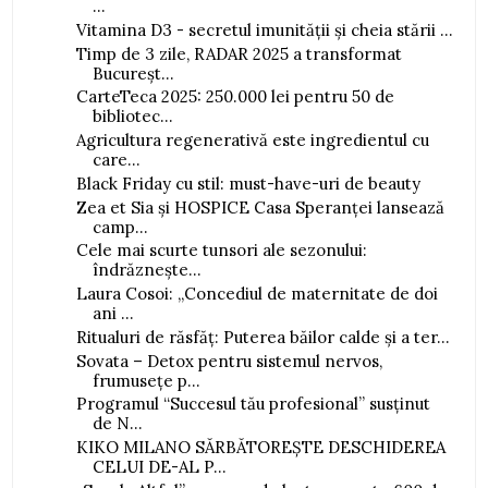
...
Vitamina D3 - secretul imunității și cheia stării ...
Timp de 3 zile, RADAR 2025 a transformat
Bucureșt...
CarteTeca 2025: 250.000 lei pentru 50 de
bibliotec...
Agricultura regenerativă este ingredientul cu
care...
Black Friday cu stil: must-have-uri de beauty
Zea et Sia și HOSPICE Casa Speranței lansează
camp...
Cele mai scurte tunsori ale sezonului:
îndrăznește...
Laura Cosoi: „Concediul de maternitate de doi
ani ...
Ritualuri de răsfăț: Puterea băilor calde și a ter...
Sovata – Detox pentru sistemul nervos,
frumusețe p...
Programul “Succesul tău profesional” susținut
de N...
KIKO MILANO SĂRBĂTOREȘTE DESCHIDEREA
CELUI DE-AL P...