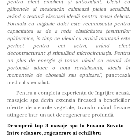
pentru efect emolient și antioxidant. Uleiul cu
gălbenele și mesteacăn calmează pielea sensibilă,
având o textură vâscoasă ideală pentru masaj delicat.
Formula cu migdale dulci este recunoscută pentru
capacitatea sa de a reda elasticitatea țesuturilor
epidermice, în timp ce uleiul cu arnică montană este
perfect pentru cei activi, având efect
decontracturant și stimulând microcirculația. Pentru
un plus de energie și tonus, uleiul cu esență de
portocală aduce o notă revitalizantă, ideală în
momentele de oboseală sau epuizare
.”, punctează
medicul specialist.
Pentru a completa experiența de îngrijire acasă,
masajele spa devin extensia firească a beneficiilor
oferite de uleiurile vegetale, transformând fiecare
atingere într-un act de regenerare profundă.
Descoperă top 3 masaje spa la Ensana Sovata —
între relaxare, regenerare și echilibru