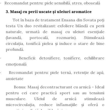
Recomandat pentru: piele sensibilă, stres, oboseală
·
3. Masaj cu perii uscate și uleiuri aromatice
Tot în baza de tratament Ensana din Sovata poți
testa Un duo revitalizant: exfoliere blândă cu perii
naturale, urmată de masaj cu uleiuri esențiale
(lavandă, portocală, rozmarin). Stimulează
circulația, tonifică pielea și induce o stare de bine
profundă.
Beneficii: detoxifiere, tonifiere, echilibrare
·
emoțională
Recomandat pentru: piele ternă, retenție de apă,
·
anxietate
Bonus: Masaj decontracturant cu arnică - Ideal
pentru cei care practică sport sau au tensiuni
musculare. Uleiul de arnică stimulează
microcirculația, reduce inflamațiile și oferă o