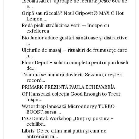
„Scoala Altfel” aproape de lectura: peste 600 de
e...
Gripă sau răceală? Noul Gripovit® MAX C Hot
Lemon ...
Redă pielii strălucirea verii — începe cu
exfolierea
Bio Junior aduce gustări sănătoase și distractive
...
Uleiurile de masaj — ritualuri de frumusețe care
h...
Floor Depot – solutia completa pentru pardoseli
de...
Toamna se numără dovlecii: Sezamo, creșteri
record...
PRIMARK PREZINTĂ PAULA ECHEVARRÍA
OPI lansează colecția Good Enough to Treat,
inspir...
Waterdrop lansează Microenergy TURBO
BOOST, sursa ...
INO Dental: Workshop „Dinții și postura –
echilibr...
Libris: De ce citim mai puțin și cum ne
antrenăm m...