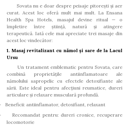
Sovata nu e doar despre peisaje pitorești și aer
curat. Acest loc oferă mult mai mult. La Ensana
Health Spa Hotels, masajul devine ritual — o
împletire între știință, natură și atingere
terapeutică. Iată cele mai apreciate trei masaje din
acest loc vindecător:
1. Masaj revitalizant cu nămol și sare de la Lacul
Ursu
Un tratament emblematic pentru Sovata, care
combină proprietățile antiinflamatoare ale
nămolului sapropelic cu efectele detoxifiante ale
sării. Este ideal pentru afecțiuni reumatice, dureri
articulare și relaxare musculară profundă.
Beneficii: antiinflamator, detoxifiant, relaxant
·
Recomandat pentru: dureri cronice, recuperare
·
locomotorie