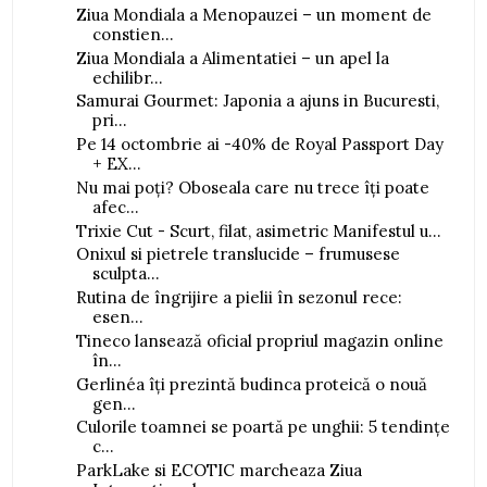
Ziua Mondiala a Menopauzei – un moment de
constien...
Ziua Mondiala a Alimentatiei – un apel la
echilibr...
Samurai Gourmet: Japonia a ajuns in Bucuresti,
pri...
Pe 14 octombrie ai -40% de Royal Passport Day
+ EX...
Nu mai poți? Oboseala care nu trece îți poate
afec...
Trixie Cut - Scurt, filat, asimetric Manifestul u...
Onixul si pietrele translucide – frumusese
sculpta...
Rutina de îngrijire a pielii în sezonul rece:
esen...
Tineco lansează oficial propriul magazin online
în...
Gerlinéa îți prezintă budinca proteică o nouă
gen...
Culorile toamnei se poartă pe unghii: 5 tendințe
c...
ParkLake si ECOTIC marcheaza Ziua