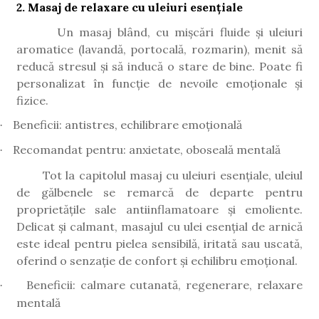
2. Masaj de relaxare cu uleiuri esențiale
Un masaj blând, cu mișcări fluide și uleiuri
aromatice (lavandă, portocală, rozmarin), menit să
reducă stresul și să inducă o stare de bine. Poate fi
personalizat în funcție de nevoile emoționale și
fizice.
Beneficii: antistres, echilibrare emoțională
·
Recomandat pentru: anxietate, oboseală mentală
·
Tot la capitolul masaj cu uleiuri esențiale, uleiul
de gălbenele se remarcă de departe pentru
proprietățile sale antiinflamatoare și emoliente.
Delicat și calmant, masajul cu ulei esențial de arnică
este ideal pentru pielea sensibilă, iritată sau uscată,
oferind o senzație de confort și echilibru emoțional.
Beneficii: calmare cutanată, regenerare, relaxare
·
mentală