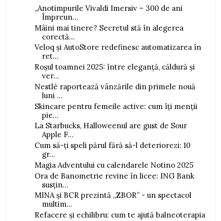
„Anotimpurile Vivaldi Imersiv – 300 de ani
Împreun...
Mâini mai tinere? Secretul stă în alegerea
corectă...
Veloq și AutoStore redefinesc automatizarea în
ret...
Roșul toamnei 2025: între eleganță, căldură și
ver...
Nestlé raportează vânzările din primele nouă
luni ...
Skincare pentru femeile active: cum îți menții
pie...
La Starbucks, Halloweenul are gust de Sour
Apple F...
Cum să-ți speli părul fără să-l deteriorezi: 10
gr...
Magia Adventului cu calendarele Notino 2025
Ora de Banometrie revine în licee: ING Bank
susțin...
MINA și BCR prezintă „ZBOR” - un spectacol
multim...
Refacere și echilibru: cum te ajută balneoterapia