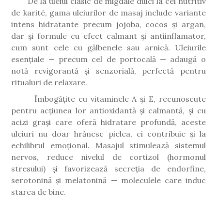
De la uleiul clasic de migdale dulci la cel nutritiv
de karité, gama uleiurilor de masaj include variante
intens hidratante precum jojoba, cocos și argan,
dar și formule cu efect calmant și antiinflamator,
cum sunt cele cu gălbenele sau arnică. Uleiurile
esențiale — precum cel de portocală — adaugă o
notă revigorantă și senzorială, perfectă pentru
ritualuri de relaxare.
Îmbogățite cu vitaminele A și E, recunoscute
pentru acțiunea lor antioxidantă și calmantă, și cu
acizi grași care oferă hidratare profundă, aceste
uleiuri nu doar hrănesc pielea, ci contribuie și la
echilibrul emoțional. Masajul stimulează sistemul
nervos, reduce nivelul de cortizol (hormonul
stresului) și favorizează secreția de endorfine,
serotonină și melatonină — moleculele care induc
starea de bine.