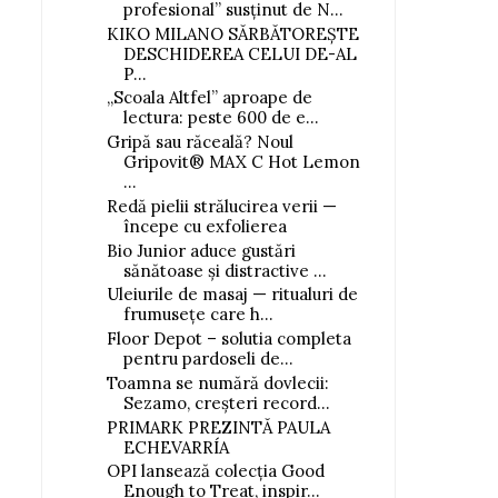
profesional” susținut de N...
KIKO MILANO SĂRBĂTOREȘTE
DESCHIDEREA CELUI DE-AL
P...
„Scoala Altfel” aproape de
lectura: peste 600 de e...
Gripă sau răceală? Noul
Gripovit® MAX C Hot Lemon
...
Redă pielii strălucirea verii —
începe cu exfolierea
Bio Junior aduce gustări
sănătoase și distractive ...
Uleiurile de masaj — ritualuri de
frumusețe care h...
Floor Depot – solutia completa
pentru pardoseli de...
Toamna se numără dovlecii:
Sezamo, creșteri record...
PRIMARK PREZINTĂ PAULA
ECHEVARRÍA
OPI lansează colecția Good
Enough to Treat, inspir...