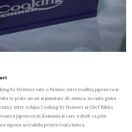
met
ng by Heinner este o fuziune intre traditia japoneza si
truita in peste un an si jumatate de munca, aceasta gama
tentice intre echipa Cooking by Heinner si Chef Rikito
voarea japoneza in Romania si care a dorit ca prin
nara nipona accesibila pentru toata lumea.