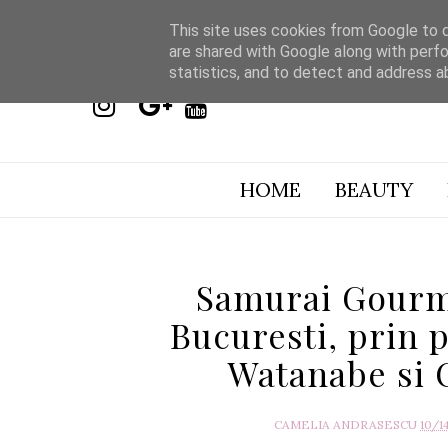
This site uses cookies from Google to de
are shared with Google along with perfo
statistics, and to detect and address a
HOME
BEAUTY
Samurai Gourme
Bucuresti, prin p
Watanabe si 
CAMELIA ANDRASESCU
10/1