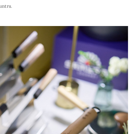
untru.