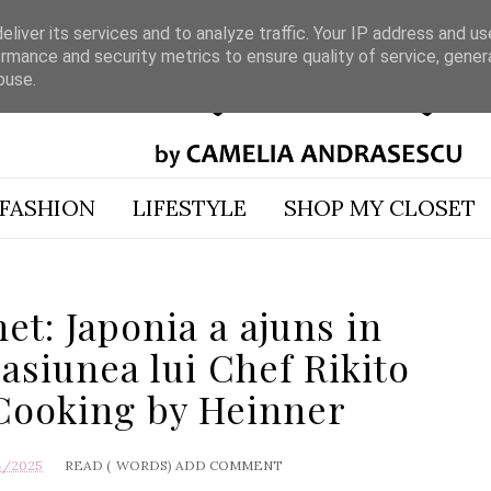
liver its services and to analyze traffic. Your IP address and u
rmance and security metrics to ensure quality of service, gene
buse.
FASHION
LIFESTYLE
SHOP MY CLOSET
t: Japonia a ajuns in
asiunea lui Chef Rikito
Cooking by Heinner
4/2025
READ (
WORDS)
ADD COMMENT