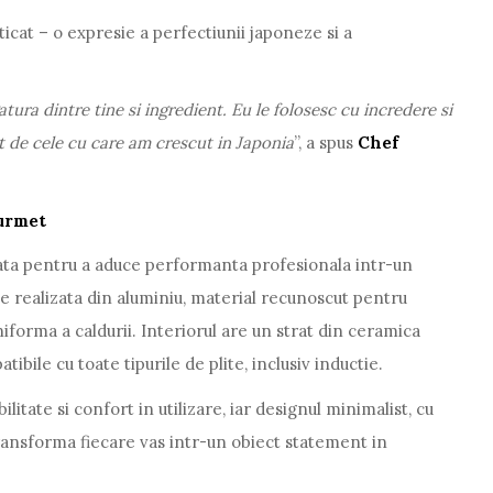
ticat – o expresie a perfectiunii japoneze si a
atura dintre tine si ingredient.
Eu le folosesc cu incredere si
t de cele cu care am crescut in Japonia
”, a spus
Chef
urmet
ata pentru a aduce performanta profesionala intr-un
te realizata din aluminiu, material recunoscut pentru
uniforma a caldurii. Interiorul are un strat din cerami
ca
tibile cu toate tipurile de plite, inclusiv inductie.
tate si confort in utilizare, iar designul minimalist, cu
transforma fiecare vas intr-un obiect statement in