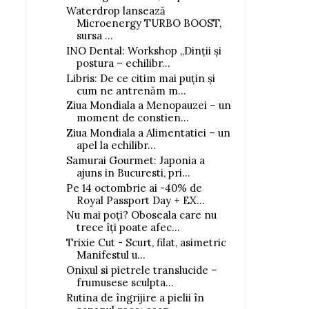
Waterdrop lansează
Microenergy TURBO BOOST,
sursa ...
INO Dental: Workshop „Dinții și
postura – echilibr...
Libris: De ce citim mai puțin și
cum ne antrenăm m...
Ziua Mondiala a Menopauzei – un
moment de constien...
Ziua Mondiala a Alimentatiei – un
apel la echilibr...
Samurai Gourmet: Japonia a
ajuns in Bucuresti, pri...
Pe 14 octombrie ai -40% de
Royal Passport Day + EX...
Nu mai poți? Oboseala care nu
trece îți poate afec...
Trixie Cut - Scurt, filat, asimetric
Manifestul u...
Onixul si pietrele translucide –
frumusese sculpta...
Rutina de îngrijire a pielii în