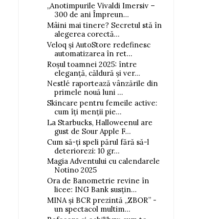
„Anotimpurile Vivaldi Imersiv –
300 de ani Împreun...
Mâini mai tinere? Secretul stă în
alegerea corectă...
Veloq și AutoStore redefinesc
automatizarea în ret...
Roșul toamnei 2025: între
eleganță, căldură și ver...
Nestlé raportează vânzările din
primele nouă luni ...
Skincare pentru femeile active:
cum îți menții pie...
La Starbucks, Halloweenul are
gust de Sour Apple F...
Cum să-ți speli părul fără să-l
deteriorezi: 10 gr...
Magia Adventului cu calendarele
Notino 2025
Ora de Banometrie revine în
licee: ING Bank susțin...
MINA și BCR prezintă „ZBOR” -
un spectacol multim...