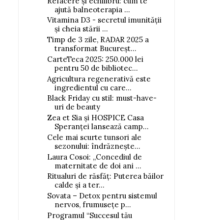
Refacere și echilibru: cum te
ajută balneoterapia ...
Vitamina D3 - secretul imunității
și cheia stării ...
Timp de 3 zile, RADAR 2025 a
transformat Bucureșt...
CarteTeca 2025: 250.000 lei
pentru 50 de bibliotec...
Agricultura regenerativă este
ingredientul cu care...
Black Friday cu stil: must-have-
uri de beauty
Zea et Sia și HOSPICE Casa
Speranței lansează camp...
Cele mai scurte tunsori ale
sezonului: îndrăznește...
Laura Cosoi: „Concediul de
maternitate de doi ani ...
Ritualuri de răsfăț: Puterea băilor
calde și a ter...
Sovata – Detox pentru sistemul
nervos, frumusețe p...
Programul “Succesul tău