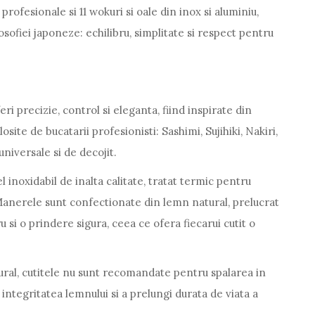
profesionale si 11 wokuri si oale din inox si aluminiu,
osofiei japoneze: echilibru, simplitate si respect pentru
ri precizie, control si eleganta, fiind inspirate din
site de bucatarii profesionisti: Sashimi, Sujihiki, Nakiri,
universale si de decojit.
l inoxidabil de inalta calitate, tratat termic pentru
. Manerele sunt confectionate din lemn natural, prelucrat
u si o prindere sigura, ceea ce ofera fiecarui cutit o
ural, cutitele nu sunt recomandate pentru spalarea in
ntegritatea lemnului si a prelungi durata de viata a