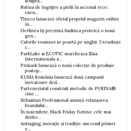
sculpta...
Rutina de îngrijire a pielii în sezonul rece:
esen...
Tineco lansează oficial propriul magazin online
în...
Gerlinéa îți prezintă budinca proteică o nouă
gen...
Culorile toamnei se poartă pe unghii: 5 tendințe
c...
ParkLake si ECOTIC marcheaza Ziua
Internationala a...
Primark lansează o nouă colecție de produse
postop...
KUMA România lansează două campanii
inovatoare ded...
Parteneriatul construit metodic de PURINA®:
cine ...
Sebastian Professional anunță relansarea
brandului...
În noiembrie, Black Friday Notino: cele mai
dorite...
Antiaging, inovație și tradiție: succesul primei
e...