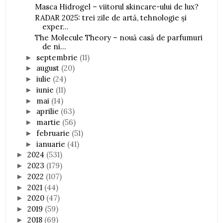
Masca Hidrogel – viitorul skincare-ului de lux?
RADAR 2025: trei zile de artă, tehnologie și
exper...
The Molecule Theory – nouă casă de parfumuri
de ni...
septembrie
(11)
►
august
(20)
►
iulie
(24)
►
iunie
(11)
►
mai
(14)
►
aprilie
(63)
►
martie
(56)
►
februarie
(51)
►
ianuarie
(41)
►
2024
(531)
►
2023
(179)
►
2022
(107)
►
2021
(44)
►
2020
(47)
►
2019
(59)
►
2018
(69)
►