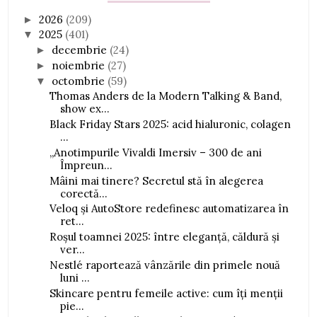
2026
(209)
►
2025
(401)
▼
decembrie
(24)
►
noiembrie
(27)
►
octombrie
(59)
▼
Thomas Anders de la Modern Talking & Band,
show ex...
Black Friday Stars 2025: acid hialuronic, colagen
...
„Anotimpurile Vivaldi Imersiv – 300 de ani
Împreun...
Mâini mai tinere? Secretul stă în alegerea
corectă...
Veloq și AutoStore redefinesc automatizarea în
ret...
Roșul toamnei 2025: între eleganță, căldură și
ver...
Nestlé raportează vânzările din primele nouă
luni ...
Skincare pentru femeile active: cum îți menții
pie...