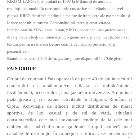
KIKO MILANO a fost fondată în 1997 la Milano și de atunci a
revoluționat modul în care produsele cosmetice sunt vândute la nivel
global. KIKO identifică tendințele majore de frumusețe ale momentului și
le face accesibile tuturor. Combinând calitatea și creativitatea
înrădăcinate în ADN-ul său italian, KIKO a cucerit cei mai pretențioși și
diverși dependenți de frumusețe cu o gamă nesfârșită de nuanțe, tonuri și
texturi pentru a satisface fiecare cerință de machiaj profesional și
personalizat.
Brandul are peste 1.200 de magazine și este disponibil în 70 de piețe
FAIS GROUP
Grupul de companii Fais operează de peste 40 de ani în sectorul
comerțului cu amănuntul/cu ridicata al îmbrăcămintei,
încălțămintei, accesoriilor și magazinelor universale. A dominat
piața greacă și și-a extins activitățile în Bulgaria, România și
Cipru. Activitățile de afaceri includ distribuirea de mărci
sportive, de lux, casual și de stil de viață, aducând
consumatorilor cele mai inovatoare tendințe de la cele mai
emblematice mărci din întreaga lume. Grupul acoperă toate
canalele de distribuție. În comerțul cu ridicata, se concentrează