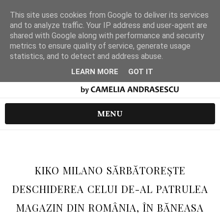
This site uses cookies from Google to deliver its services
and to analyze traffic. Your IP address and user-agent are
shared with Google along with performance and security
metrics to ensure quality of service, generate usage
statistics, and to detect and address abuse.
LEARN MORE
GOT IT
MENU
KIKO MILANO SĂRBĂTOREȘTE
DESCHIDEREA CELUI DE-AL PATRULEA
MAGAZIN DIN ROMÂNIA, ÎN BĂNEASA