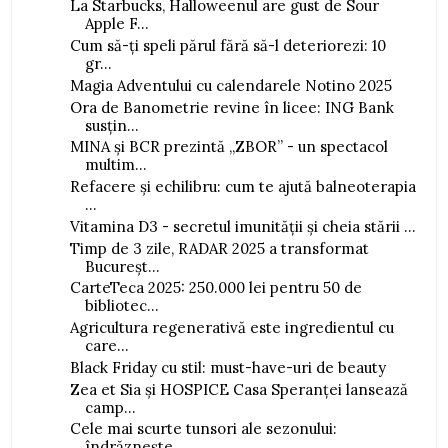
La Starbucks, Halloweenul are gust de Sour
Apple F...
Cum să-ți speli părul fără să-l deteriorezi: 10
gr...
Magia Adventului cu calendarele Notino 2025
Ora de Banometrie revine în licee: ING Bank
susțin...
MINA și BCR prezintă „ZBOR” - un spectacol
multim...
Refacere și echilibru: cum te ajută balneoterapia
...
Vitamina D3 - secretul imunității și cheia stării ...
Timp de 3 zile, RADAR 2025 a transformat
Bucureșt...
CarteTeca 2025: 250.000 lei pentru 50 de
bibliotec...
Agricultura regenerativă este ingredientul cu
care...
Black Friday cu stil: must-have-uri de beauty
Zea et Sia și HOSPICE Casa Speranței lansează
camp...
Cele mai scurte tunsori ale sezonului:
îndrăznește...