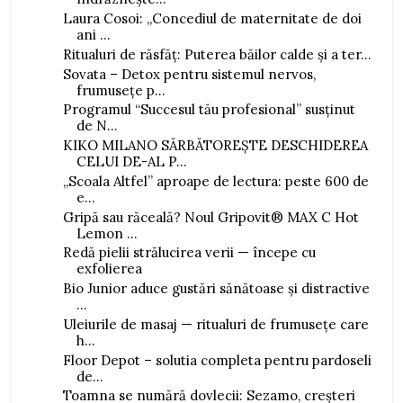
Laura Cosoi: „Concediul de maternitate de doi
ani ...
Ritualuri de răsfăț: Puterea băilor calde și a ter...
Sovata – Detox pentru sistemul nervos,
frumusețe p...
Programul “Succesul tău profesional” susținut
de N...
KIKO MILANO SĂRBĂTOREȘTE DESCHIDEREA
CELUI DE-AL P...
„Scoala Altfel” aproape de lectura: peste 600 de
e...
Gripă sau răceală? Noul Gripovit® MAX C Hot
Lemon ...
Redă pielii strălucirea verii — începe cu
exfolierea
Bio Junior aduce gustări sănătoase și distractive
...
Uleiurile de masaj — ritualuri de frumusețe care
h...
Floor Depot – solutia completa pentru pardoseli
de...
Toamna se numără dovlecii: Sezamo, creșteri