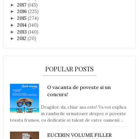
2017
(145)
►
2016
(225)
►
2015
(274)
►
2014
(140)
►
2013
(140)
►
2012
(20)
►
POPULAR POSTS
O vacanta de poveste si un
concurs!
Dragilor, da, chiar asa este! Va voi explica
in randurile urmatoare despre o poveste
tesuta frumos, cu dedicatie si talent de catre oamenii ...
EUCERIN VOLUME FILLER