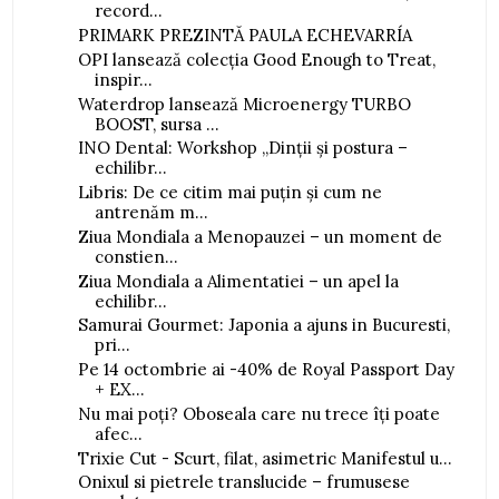
record...
PRIMARK PREZINTĂ PAULA ECHEVARRÍA
OPI lansează colecția Good Enough to Treat,
inspir...
Waterdrop lansează Microenergy TURBO
BOOST, sursa ...
INO Dental: Workshop „Dinții și postura –
echilibr...
Libris: De ce citim mai puțin și cum ne
antrenăm m...
Ziua Mondiala a Menopauzei – un moment de
constien...
Ziua Mondiala a Alimentatiei – un apel la
echilibr...
Samurai Gourmet: Japonia a ajuns in Bucuresti,
pri...
Pe 14 octombrie ai -40% de Royal Passport Day
+ EX...
Nu mai poți? Oboseala care nu trece îți poate
afec...
Trixie Cut - Scurt, filat, asimetric Manifestul u...
Onixul si pietrele translucide – frumusese