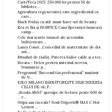
CarteTeca 2025: 250.000 lei pentru 50 de
bibliotec...
Agricultura regenerativă este ingredientul cu
care...
Black Friday cu stil: must-have-uri de beauty
Zea et Sia și HOSPICE Casa Speranței lansează
camp...
Cele mai scurte tunsori ale sezonului:
îndrăznește...
Laura Cosoi: „Concediul de maternitate de doi
ani ...
Ritualuri de răsfăț: Puterea băilor calde și a ter...
Sovata – Detox pentru sistemul nervos,
frumusețe p...
Programul “Succesul tău profesional” susținut
de N...
KIKO MILANO SĂRBĂTOREȘTE DESCHIDEREA
CELUI DE-AL P...
„Scoala Altfel” aproape de lectura: peste 600 de
e...
Gripă sau răceală? Noul Gripovit® MAX C Hot
Lemon ...