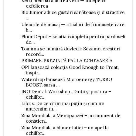
Redă pielii strălucirea verii — începe cu
exfolierea
Bio Junior aduce gustări sănătoase și distractive
...
Uleiurile de masaj — ritualuri de frumusețe care
h...
Floor Depot – solutia completa pentru pardoseli
de...
Toamna se numără dovlecii: Sezamo, creșteri
record...
PRIMARK PREZINTĂ PAULA ECHEVARRÍA
OPI lansează colecția Good Enough to Treat,
inspir...
Waterdrop lansează Microenergy TURBO
BOOST, sursa ...
INO Dental: Workshop „Dinții și postura –
echilibr...
Libris: De ce citim mai puțin și cum ne
antrenăm m...
Ziua Mondiala a Menopauzei – un moment de
constien...
Ziua Mondiala a Alimentatiei – un apel la
echilibr...