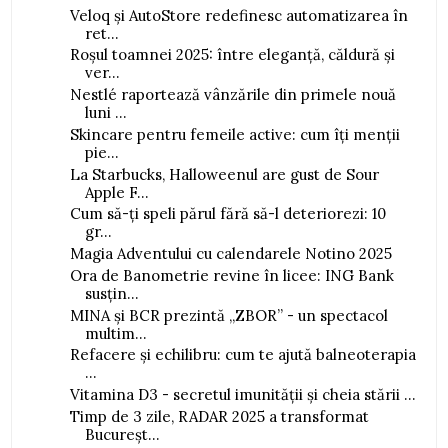
Veloq și AutoStore redefinesc automatizarea în
ret...
Roșul toamnei 2025: între eleganță, căldură și
ver...
Nestlé raportează vânzările din primele nouă
luni ...
Skincare pentru femeile active: cum îți menții
pie...
La Starbucks, Halloweenul are gust de Sour
Apple F...
Cum să-ți speli părul fără să-l deteriorezi: 10
gr...
Magia Adventului cu calendarele Notino 2025
Ora de Banometrie revine în licee: ING Bank
susțin...
MINA și BCR prezintă „ZBOR” - un spectacol
multim...
Refacere și echilibru: cum te ajută balneoterapia
...
Vitamina D3 - secretul imunității și cheia stării ...
Timp de 3 zile, RADAR 2025 a transformat
Bucureșt...