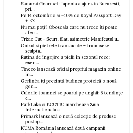
Samurai Gourmet: Japonia a ajuns in Bucuresti,
pri...
Pe 14 octombrie ai -40% de Royal Passport Day
+ EX...
Nu mai poți? Oboseala care nu trece îți poate
afec...
Trixie Cut - Scurt, filat, asimetric Manifestul u...
Onixul si pietrele translucide – frumusese
sculpta...
Rutina de îngrijire a pielii în sezonul rece:
esen...
Tineco lansează oficial propriul magazin online
în...
Gerlinéa îți prezintă budinca proteică o nouă
gen...
Culorile toamnei se poartă pe unghii: 5 tendințe
c...
ParkLake si ECOTIC marcheaza Ziua
Internationala a...
Primark lansează o nouă colecție de produse
postop...
KUMA România lansează două campanii