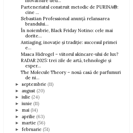
inovatoare ded...
Parteneriatul construit metodic de PURINA®:
cine ...
Sebastian Professional anunță relansarea
brandului...
În noiembrie, Black Friday Notino: cele mai
dorite...
Antiaging, inovație și tradiție: succesul primei
e...
Masca Hidrogel – viitorul skincare-ului de lux?
RADAR 2025: trei zile de artă, tehnologie și
exper...
The Molecule Theory – nouă casă de parfumuri
de ni...
septembrie
(11)
►
august
(20)
►
iulie
(24)
►
iunie
(11)
►
mai
(14)
►
aprilie
(63)
►
martie
(56)
►
februarie
(51)
►