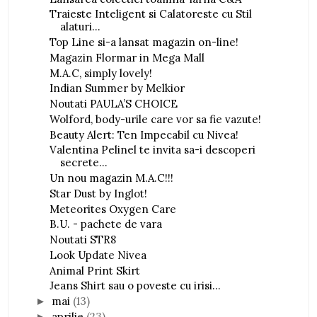
Traieste Inteligent si Calatoreste cu Stil
alaturi...
Top Line si-a lansat magazin on-line!
Magazin Flormar in Mega Mall
M.A.C, simply lovely!
Indian Summer by Melkior
Noutati PAULA’S CHOICE
Wolford, body-urile care vor sa fie vazute!
Beauty Alert: Ten Impecabil cu Nivea!
Valentina Pelinel te invita sa-i descoperi
secrete...
Un nou magazin M.A.C!!!
Star Dust by Inglot!
Meteorites Oxygen Care
B.U. - pachete de vara
Noutati STR8
Look Update Nivea
Animal Print Skirt
Jeans Shirt sau o poveste cu irisi...
mai
(13)
►
aprilie
(23)
►