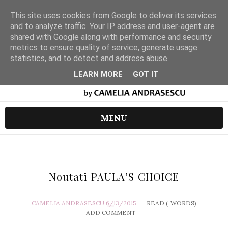
This site uses cookies from Google to deliver its services
and to analyze traffic. Your IP address and user-agent are
shared with Google along with performance and security
metrics to ensure quality of service, generate usage
statistics, and to detect and address abuse.
LEARN MORE
GOT IT
MENU
Noutati PAULA’S CHOICE
CAMELIA ANDRASESCU
6/13/2015
READ (
WORDS)
ADD COMMENT