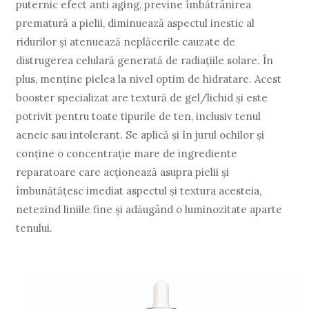
puternic efect anti aging, previne îmbătrânirea
prematură a pielii, diminuează aspectul inestic al
ridurilor și atenuează neplăcerile cauzate de
distrugerea celulară generată de radiațiile solare. În
plus, menține pielea la nivel optim de hidratare. Acest
booster specializat are textură de gel/lichid și este
potrivit pentru toate tipurile de ten, inclusiv tenul
acneic sau intolerant. Se aplică și în jurul ochilor și
conține o concentrație mare de ingrediente
reparatoare care acționează asupra pielii și
îmbunătățesc imediat aspectul și textura acesteia,
netezind liniile fine și adăugând o luminozitate aparte
tenului.