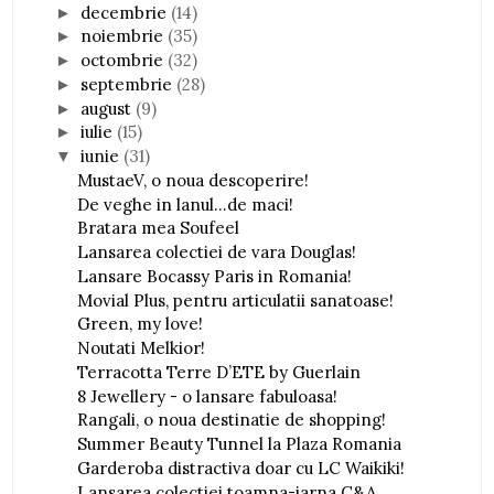
decembrie
(14)
►
noiembrie
(35)
►
octombrie
(32)
►
septembrie
(28)
►
august
(9)
►
iulie
(15)
►
iunie
(31)
▼
MustaeV, o noua descoperire!
De veghe in lanul...de maci!
Bratara mea Soufeel
Lansarea colectiei de vara Douglas!
Lansare Bocassy Paris in Romania!
Movial Plus, pentru articulatii sanatoase!
Green, my love!
Noutati Melkior!
Terracotta Terre D’ETE by Guerlain
8 Jewellery - o lansare fabuloasa!
Rangali, o noua destinatie de shopping!
Summer Beauty Tunnel la Plaza Romania
Garderoba distractiva doar cu LC Waikiki!
Lansarea colectiei toamna-iarna C&A