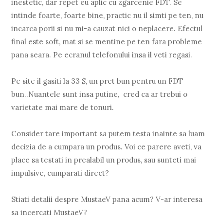
inestetic, dar repet eu aplic cu zgarcenie FDT. Se
intinde foarte, foarte bine, practic nu il simti pe ten, nu
incarca porii si nu mi-a cauzat nici o neplacere. Efectul
final este soft, mat si se mentine pe ten fara probleme
pana seara. Pe ecranul telefonului insa il veti regasi.
Pe site il gasiti la 33 $, un pret bun pentru un FDT
bun..Nuantele sunt insa putine, cred ca ar trebui o
varietate mai mare de tonuri.
Consider tare important sa putem testa inainte sa luam
decizia de a cumpara un produs. Voi ce parere aveti, va
place sa testati in prealabil un produs, sau sunteti mai
impulsive, cumparati direct?
Stiati detalii despre MustaeV pana acum? V-ar interesa
sa incercati MustaeV?