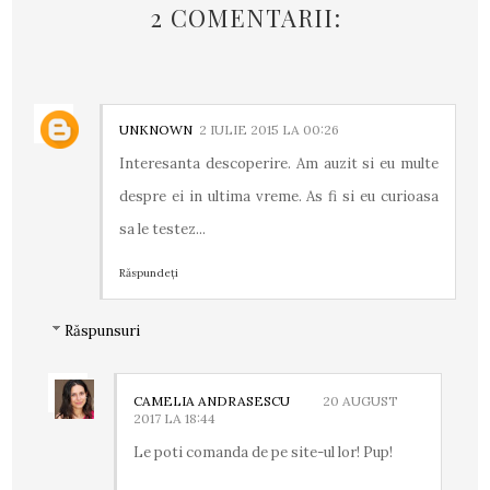
2 COMENTARII:
UNKNOWN
2 IULIE 2015 LA 00:26
Interesanta descoperire. Am auzit si eu multe
despre ei in ultima vreme. As fi si eu curioasa
sa le testez...
Răspundeți
Răspunsuri
CAMELIA ANDRASESCU
20 AUGUST
2017 LA 18:44
Le poti comanda de pe site-ul lor! Pup!