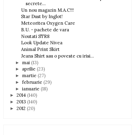
secrete...
Un nou magazin M.A.C!!!
Star Dust by Inglot!
Meteorites Oxygen Care
B.U. - pachete de vara
Noutati STR8
Look Update Nivea
Animal Print Skirt
Jeans Shirt sau o poveste cu irisi...
mai
(13)
►
aprilie
(23)
►
martie
(27)
►
februarie
(29)
►
ianuarie
(18)
►
2014
(140)
►
2013
(140)
►
2012
(20)
►