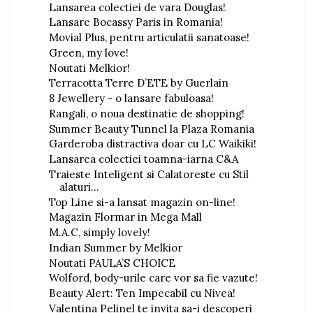
Lansarea colectiei de vara Douglas!
Lansare Bocassy Paris in Romania!
Movial Plus, pentru articulatii sanatoase!
Green, my love!
Noutati Melkior!
Terracotta Terre D’ETE by Guerlain
8 Jewellery - o lansare fabuloasa!
Rangali, o noua destinatie de shopping!
Summer Beauty Tunnel la Plaza Romania
Garderoba distractiva doar cu LC Waikiki!
Lansarea colectiei toamna-iarna C&A
Traieste Inteligent si Calatoreste cu Stil
alaturi...
Top Line si-a lansat magazin on-line!
Magazin Flormar in Mega Mall
M.A.C, simply lovely!
Indian Summer by Melkior
Noutati PAULA’S CHOICE
Wolford, body-urile care vor sa fie vazute!
Beauty Alert: Ten Impecabil cu Nivea!
Valentina Pelinel te invita sa-i descoperi