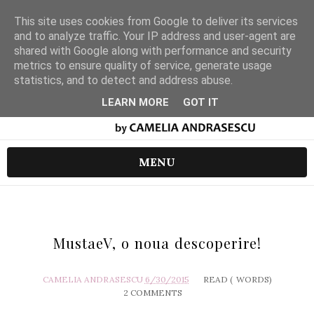
This site uses cookies from Google to deliver its services
and to analyze traffic. Your IP address and user-agent are
shared with Google along with performance and security
metrics to ensure quality of service, generate usage
statistics, and to detect and address abuse.
LEARN MORE
GOT IT
MENU
MustaeV, o noua descoperire!
CAMELIA ANDRASESCU
6/30/2015
READ (
WORDS)
2 COMMENTS