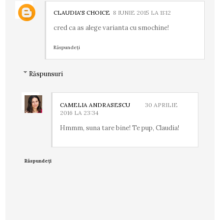
CLAUDIA'S CHOICE
8 IUNIE 2015 LA 11:12
cred ca as alege varianta cu smochine!
Răspundeți
Răspunsuri
CAMELIA ANDRASESCU
30 APRILIE
2016 LA 23:34
Hmmm, suna tare bine! Te pup, Claudia!
Răspundeți