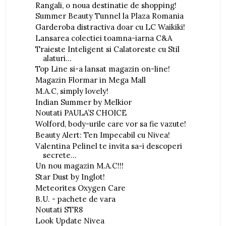
Rangali, o noua destinatie de shopping!
Summer Beauty Tunnel la Plaza Romania
Garderoba distractiva doar cu LC Waikiki!
Lansarea colectiei toamna-iarna C&A
Traieste Inteligent si Calatoreste cu Stil
alaturi...
Top Line si-a lansat magazin on-line!
Magazin Flormar in Mega Mall
M.A.C, simply lovely!
Indian Summer by Melkior
Noutati PAULA’S CHOICE
Wolford, body-urile care vor sa fie vazute!
Beauty Alert: Ten Impecabil cu Nivea!
Valentina Pelinel te invita sa-i descoperi
secrete...
Un nou magazin M.A.C!!!
Star Dust by Inglot!
Meteorites Oxygen Care
B.U. - pachete de vara
Noutati STR8
Look Update Nivea