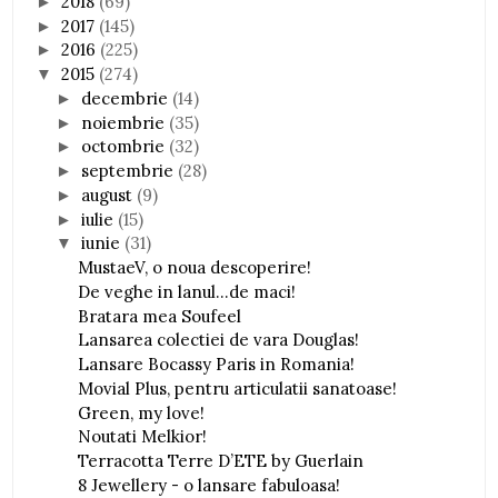
2018
(69)
►
2017
(145)
►
2016
(225)
►
2015
(274)
▼
decembrie
(14)
►
noiembrie
(35)
►
octombrie
(32)
►
septembrie
(28)
►
august
(9)
►
iulie
(15)
►
iunie
(31)
▼
MustaeV, o noua descoperire!
De veghe in lanul...de maci!
Bratara mea Soufeel
Lansarea colectiei de vara Douglas!
Lansare Bocassy Paris in Romania!
Movial Plus, pentru articulatii sanatoase!
Green, my love!
Noutati Melkior!
Terracotta Terre D’ETE by Guerlain
8 Jewellery - o lansare fabuloasa!