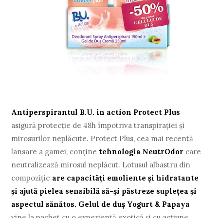
Antiperspirantul B.U. in action Protect Plus
asigură protecţie de 48h împotriva transpiraţiei şi
mirosurilor neplăcute. Protect Plus, cea mai recentă
lansare a gamei, conţine
tehnologia NeutrOdor
care
neutralizează mirosul neplăcut. Lotusul albastru din
compoziţie
are capacităţi emoliente şi hidratante
şi ajută pielea sensibilă să-şi păstreze supleţea şi
aspectul sănătos. Gelul de duş Yogurt & Papaya
vine la pachet cu o experienţă exotică şi cu acţiune