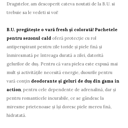
Dragutelor, am descoperit cateva noutati de la B.U. si
trebuie sa le vedeti si voi!
B.U. pregăteşte o vară fresh şi colorată! Pachetele
pentru sezonul cald
oferă protecţie cu rol
antiperspirant pentru zile toride şi piele fină şi
înmiresmată pe întreaga durată a zilei, datorită
gelurilor de duş. Pentru că vara pielea este expusă mai
mult şi activităţile necesită energie, duourile pentru
vară conţin
deodorante şi geluri de duş din gama in
action
, pentru cele dependente de adrenalină, dar şi
pentru romanticele incurabile, ce se gândesc la
miresme prietenoase şi îşi doresc piele mereu fină,
hidratată.