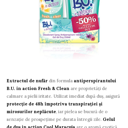
Extractul de nufăr
din formula
antiperspirantului
B.U. in action Fresh & Clean
are proprietăţi de
calmare a pielii iritate. Utilizat imediat după duş, asigură
protecţie de 48h împotriva transpiraţiei şi
mirosurilor neplăcute
, iar pielea se bucură de o
senzaţie de prospeţime pe durata întregii zile.
Gelul
de duş in action Cool Maracuja
are o aromă exotică