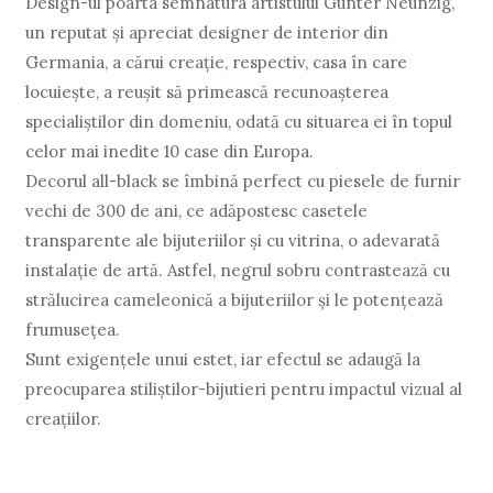
Design-ul poarta semnatura artistului Gunter Neunzig,
un reputat şi apreciat designer de interior din
Germania, a cărui creaţie, respectiv, casa în care
locuieşte, a reuşit să primească recunoaşterea
specialiştilor din domeniu, odată cu situarea ei în topul
celor mai inedite 10 case din Europa.
Decorul all-black se îmbină perfect cu piesele de furnir
vechi de 300 de ani, ce adăpostesc casetele
transparente ale bijuteriilor şi cu vitrina, o adevarată
instalaţie de artă. Astfel, negrul sobru contrastează cu
strălucirea cameleonică a bijuteriilor şi le potenţează
frumuseţea.
Sunt exigenţele unui estet, iar efectul se adaugă la
preocuparea stiliştilor-bijutieri pentru impactul vizual al
creaţiilor.