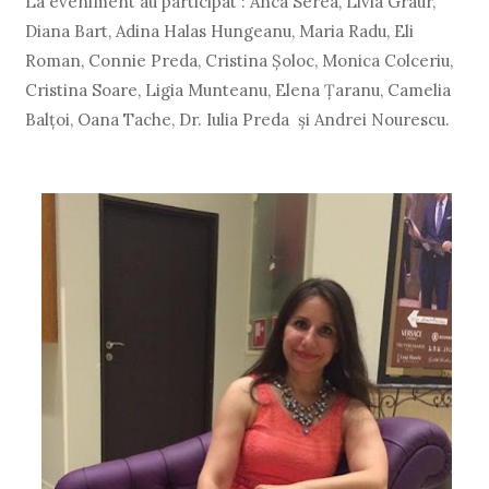
La eveniment au participat : Anca Serea, Livia Graur,
Diana Bart, Adina Halas Hungeanu, Maria Radu, Eli
Roman, Connie Preda, Cristina Şoloc, Monica Colceriu,
Cristina Soare, Ligia Munteanu, Elena Ţaranu, Camelia
Balţoi, Oana Tache, Dr. Iulia Preda şi Andrei Nourescu.