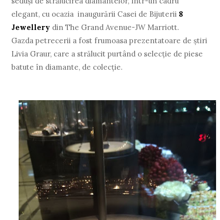
seduşi de strălucirea diamantelor, într-un cadru
elegant, cu ocazia inaugurării Casei de Bijuterii
8
Jewellery
din The Grand Avenue-JW Marriott.
Gazda petrecerii a fost frumoasa prezentatoare de ştiri
Livia Graur, care a strălucit purtând o selecţie de piese
batute în diamante, de colecţie.