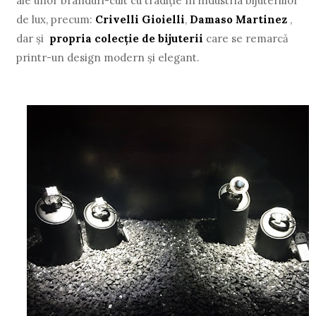
ale unor branduri-cult cu tradiţie în industria bijuteriilor
de lux, precum:
Crivelli Gioielli
,
Damaso Martinez
,
dar şi
propria colecţie de bijuterii
care se remarcă
printr-un design modern şi elegant.