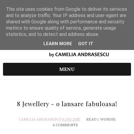
This site uses cookies from Google to deliver its services
and to analyze traffic. Your IP address and user-agent are
shared with Google along with performance and security
metrics to ensure quality of service, generate usage
statistics, and to detect and address abuse.
LEARN MORE
GOT IT
MENU
8 Jewellery - o lansare fabuloasa!
CAMELIA ANDRASESCU
6/19/2015
READ (
WORDS)
4 COMMENTS