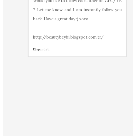
Would you like to follow each other on GFC/ FB
? Let me know and I am instantly follow you
back. Have a great day :) xoxo
http://beautybeybi.blogspot.com.tr/
Răspundeți