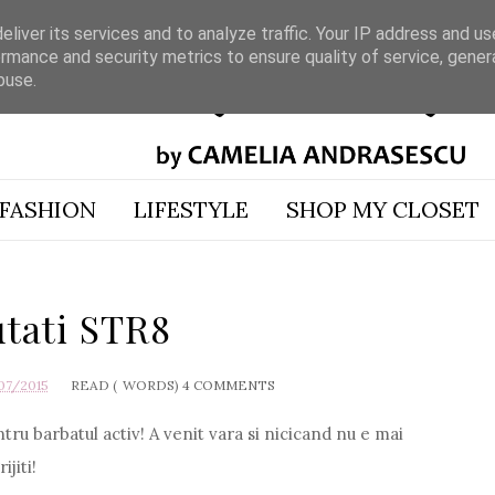
liver its services and to analyze traffic. Your IP address and u
rmance and security metrics to ensure quality of service, gene
buse.
FASHION
LIFESTYLE
SHOP MY CLOSET
tati STR8
07/2015
READ (
WORDS)
4 COMMENTS
ntru barbatul activ! A venit vara si nicicand nu e mai
jiti!