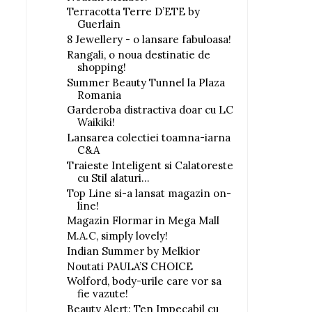
Terracotta Terre D’ETE by
Guerlain
8 Jewellery - o lansare fabuloasa!
Rangali, o noua destinatie de
shopping!
Summer Beauty Tunnel la Plaza
Romania
Garderoba distractiva doar cu LC
Waikiki!
Lansarea colectiei toamna-iarna
C&A
Traieste Inteligent si Calatoreste
cu Stil alaturi...
Top Line si-a lansat magazin on-
line!
Magazin Flormar in Mega Mall
M.A.C, simply lovely!
Indian Summer by Melkior
Noutati PAULA’S CHOICE
Wolford, body-urile care vor sa
fie vazute!
Beauty Alert: Ten Impecabil cu