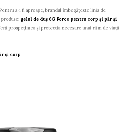
Pentru a-i fi aproape, brandul îmbogăţeşte linia de
 produse:
gelul de duş 6G Force pentru corp şi păr şi
feră prospeţimea şi protecţia necesare unui ritm de viaţă
r şi corp