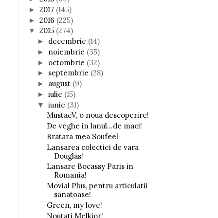
2017
(145)
►
2016
(225)
►
2015
(274)
▼
decembrie
(14)
►
noiembrie
(35)
►
octombrie
(32)
►
septembrie
(28)
►
august
(9)
►
iulie
(15)
►
iunie
(31)
▼
MustaeV, o noua descoperire!
De veghe in lanul...de maci!
Bratara mea Soufeel
Lansarea colectiei de vara
Douglas!
Lansare Bocassy Paris in
Romania!
Movial Plus, pentru articulatii
sanatoase!
Green, my love!
Noutati Melkior!