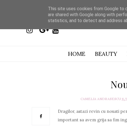
This site uses cookies from Google to de
are shared with Google along with perfo
statistics, and to detect and address a
HOME
BEAUTY
Nou
CAMELIA ANDRASESCU
6/
Dragilor, astazi revin cu nouati pe
important sa avem grija sa fim ingri