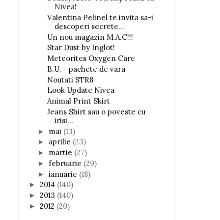
Nivea!
Valentina Pelinel te invita sa-i
descoperi secrete...
Un nou magazin M.A.C!!!
Star Dust by Inglot!
Meteorites Oxygen Care
B.U. - pachete de vara
Noutati STR8
Look Update Nivea
Animal Print Skirt
Jeans Shirt sau o poveste cu
irisi...
mai
(13)
►
aprilie
(23)
►
martie
(27)
►
februarie
(29)
►
ianuarie
(18)
►
2014
(140)
►
2013
(140)
►
2012
(20)
►