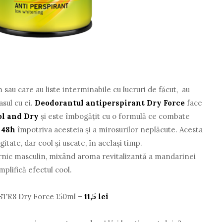
m sau care au liste interminabile cu lucruri de făcut, au
asul cu ei.
Deodorantul antiperspirant Dry Force
face
l and Dry
şi este îmbogăţit cu o formulă ce combate
 48h
împotriva acesteia şi a mirosurilor neplăcute. Acesta
itate, dar cool şi uscate, în acelaşi timp.
rnic masculin, mixând aroma revitalizantă a mandarinei
plifică efectul cool.
 STR8 Dry Force 150ml –
11,5 lei