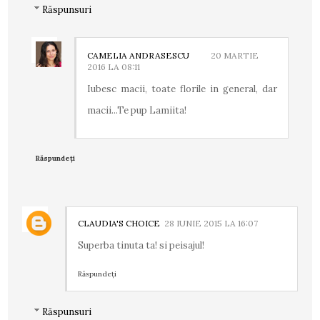
Răspunsuri
CAMELIA ANDRASESCU
20 MARTIE
2016 LA 08:11
Iubesc macii, toate florile in general, dar
macii...Te pup Lamiita!
Răspundeți
CLAUDIA'S CHOICE
28 IUNIE 2015 LA 16:07
Superba tinuta ta! si peisajul!
Răspundeți
Răspunsuri