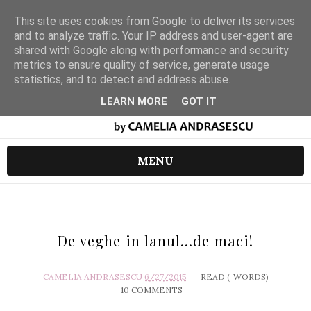
This site uses cookies from Google to deliver its services
and to analyze traffic. Your IP address and user-agent are
shared with Google along with performance and security
metrics to ensure quality of service, generate usage
statistics, and to detect and address abuse.
LEARN MORE
GOT IT
MENU
De veghe in lanul...de maci!
CAMELIA ANDRASESCU
6/27/2015
READ (
WORDS)
10 COMMENTS