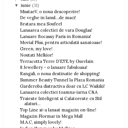
iunie
(31)
▼
MustaeV, o noua descoperire!
De veghe in lanul...de maci!
Bratara mea Soufeel
Lansarea colectiei de vara Douglas!
Lansare Bocassy Paris in Romania!
Movial Plus, pentru articulatii sanatoase!
Green, my love!
Noutati Melkior!
Terracotta Terre D’ETE by Guerlain
8 Jewellery - o lansare fabuloasa!
Rangali, o noua destinatie de shopping!
Summer Beauty Tunnel la Plaza Romania
Garderoba distractiva doar cu LC Waikiki!
Lansarea colectiei toamna-iarna C&A
Traieste Inteligent si Calatoreste cu Stil
alaturi...
Top Line si-a lansat magazin on-line!
Magazin Flormar in Mega Mall
M.A.C, simply lovely!