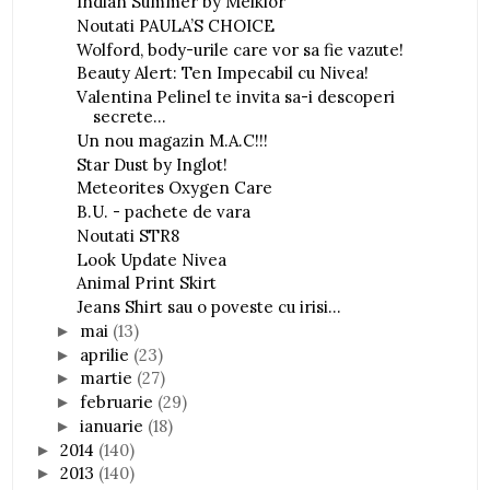
Indian Summer by Melkior
Noutati PAULA’S CHOICE
Wolford, body-urile care vor sa fie vazute!
Beauty Alert: Ten Impecabil cu Nivea!
Valentina Pelinel te invita sa-i descoperi
secrete...
Un nou magazin M.A.C!!!
Star Dust by Inglot!
Meteorites Oxygen Care
B.U. - pachete de vara
Noutati STR8
Look Update Nivea
Animal Print Skirt
Jeans Shirt sau o poveste cu irisi...
mai
(13)
►
aprilie
(23)
►
martie
(27)
►
februarie
(29)
►
ianuarie
(18)
►
2014
(140)
►
2013
(140)
►