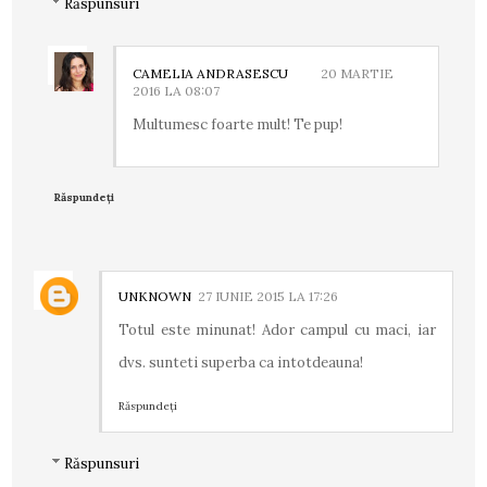
Răspunsuri
CAMELIA ANDRASESCU
20 MARTIE
2016 LA 08:07
Multumesc foarte mult! Te pup!
Răspundeți
UNKNOWN
27 IUNIE 2015 LA 17:26
Totul este minunat! Ador campul cu maci, iar
dvs. sunteti superba ca intotdeauna!
Răspundeți
Răspunsuri