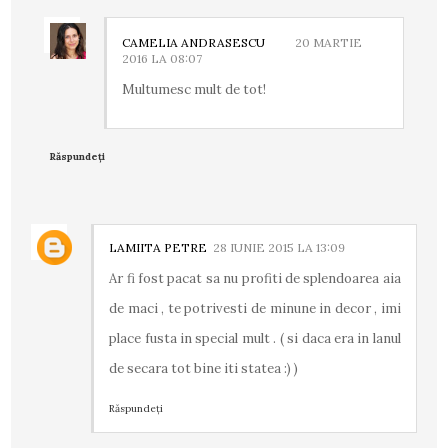
CAMELIA ANDRASESCU
20 MARTIE
2016 LA 08:07
Multumesc mult de tot!
Răspundeți
LAMIITA PETRE
28 IUNIE 2015 LA 13:09
Ar fi fost pacat sa nu profiti de splendoarea aia
de maci , te potrivesti de minune in decor , imi
place fusta in special mult . ( si daca era in lanul
de secara tot bine iti statea :) )
Răspundeți