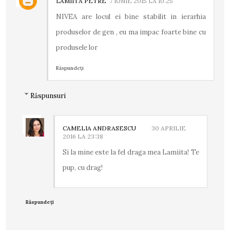
LAMIITA PETRE
7 IUNIE 2015 LA 10:25
NIVEA are locul ei bine stabilit in ierarhia
produselor de gen , eu ma impac foarte bine cu
produsele lor
Răspundeți
Răspunsuri
CAMELIA ANDRASESCU
30 APRILIE
2016 LA 23:38
Si la mine este la fel draga mea Lamiita! Te
pup, cu drag!
Răspundeți