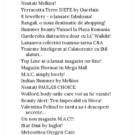
Noutati Melkior!
Terracotta Terre D’ETE by Guerlain
8 Jewellery - o lansare fabuloasa!
Rangali, o noua destinatie de shopping!
Summer Beauty Tunnel la Plaza Romania
Garderoba distractiva doar cu LC Waikiki!
Lansarea colectiei toamna-iarna C&A
Traieste Inteligent si Calatoreste cu Stil
alaturi...
Top Line si-a lansat magazin on-line!
Magazin Flormar in Mega Mall
M.A.C, simply lovely!
Indian Summer by Melkior
Noutati PAULA’S CHOICE
Wolford, body-urile care vor sa fie vazute!
Beauty Alert: Ten Impecabil cu Nivea!
Valentina Pelinel te invita sa-i descoperi
secrete...
Un nou magazin M.A.C!!!
Star Dust by Inglot!
Meteorites Oxygen Care