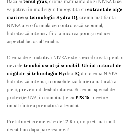
Dacă ai
tenul gras
, crema matifiantă de zi NIVEA ți se
va potrivi în mod sigur. Îmbogăţită cu
extract de alge
marine
şi
tehnologia Hydra IQ
, crema matifiantă
NIVEA are o formulă ce controlează sebumul,
hidratează intensiv fără a încărca porii şi reduce
aspectul lucios al tenului.
Crema de zi nutritivă NIVEA este special creată pentru
nevoile
tenului uscat şi sensibil
.
Uleiul natural de
migdale şi tehnologia Hydra IQ
din crema NIVEA
hidratează intens şi consolidează bariera naturală a
pielii, prevenind deshidratarea. Sistemul special de
protecţie UVA, în combinaţie cu
FPS 15
, previne
îmbătrânirea prematură a tenului.
Pretul unei creme este de 22 Ron, un pret mai mult
decat bun dupa parerea mea!