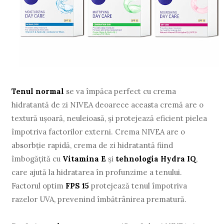
Tenul normal
se va împăca perfect cu crema
hidratantă de zi NIVEA deoarece aceasta cremă are o
textură uşoară, neuleioasă, şi protejează eficient pielea
împotriva factorilor externi. Crema NIVEA are o
absorbţie rapidă, crema de zi hidratantă fiind
îmbogăţită cu
Vitamina E
şi
tehnologia Hydra IQ
,
care ajută la hidratarea în profunzime a tenului.
Factorul optim
FPS 15
protejează tenul împotriva
razelor UVA, prevenind îmbătrânirea prematură.