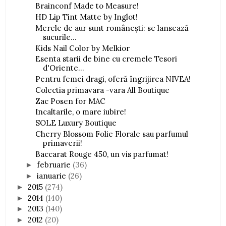
Brainconf Made to Measure!
HD Lip Tint Matte by Inglot!
Merele de aur sunt româneşti: se lansează
sucurile...
Kids Nail Color by Melkior
Esenta starii de bine cu cremele Tesori
d'Oriente...
Pentru femei dragi, oferă îngrijirea NIVEA!
Colectia primavara -vara All Boutique
Zac Posen for MAC
Incaltarile, o mare iubire!
SOLE Luxury Boutique
Cherry Blossom Folie Florale sau parfumul
primaverii!
Baccarat Rouge 450, un vis parfumat!
februarie
(36)
►
ianuarie
(26)
►
2015
(274)
►
2014
(140)
►
2013
(140)
►
2012
(20)
►