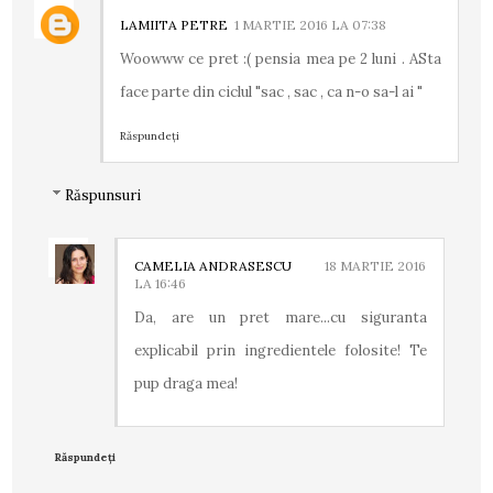
LAMIITA PETRE
1 MARTIE 2016 LA 07:38
Woowww ce pret :( pensia mea pe 2 luni . ASta
face parte din ciclul "sac , sac , ca n-o sa-l ai "
Răspundeți
Răspunsuri
CAMELIA ANDRASESCU
18 MARTIE 2016
LA 16:46
Da, are un pret mare...cu siguranta
explicabil prin ingredientele folosite! Te
pup draga mea!
Răspundeți