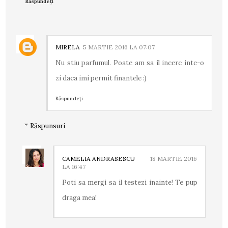
Răspundeți
MIRELA
5 MARTIE 2016 LA 07:07
Nu stiu parfumul. Poate am sa il incerc inte-o
zi daca imi permit finantele :)
Răspundeți
Răspunsuri
CAMELIA ANDRASESCU
18 MARTIE 2016
LA 16:47
Poti sa mergi sa il testezi inainte! Te pup
draga mea!