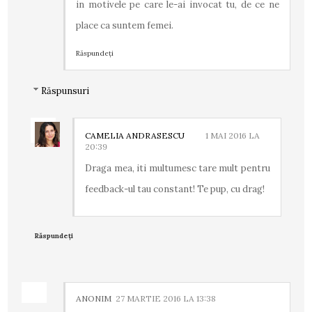
in motivele pe care le-ai invocat tu, de ce ne
place ca suntem femei.
Răspundeți
Răspunsuri
CAMELIA ANDRASESCU
1 MAI 2016 LA
20:39
Draga mea, iti multumesc tare mult pentru
feedback-ul tau constant! Te pup, cu drag!
Răspundeți
ANONIM
27 MARTIE 2016 LA 13:38