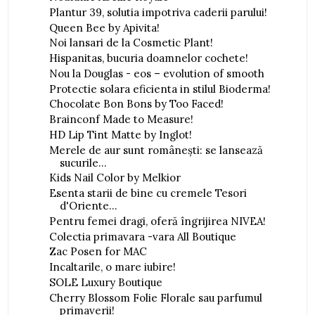
Plantur 39, solutia impotriva caderii parului!
Queen Bee by Apivita!
Noi lansari de la Cosmetic Plant!
Hispanitas, bucuria doamnelor cochete!
Nou la Douglas - eos – evolution of smooth
Protectie solara eficienta in stilul Bioderma!
Chocolate Bon Bons by Too Faced!
Brainconf Made to Measure!
HD Lip Tint Matte by Inglot!
Merele de aur sunt româneşti: se lansează
sucurile...
Kids Nail Color by Melkior
Esenta starii de bine cu cremele Tesori
d'Oriente...
Pentru femei dragi, oferă îngrijirea NIVEA!
Colectia primavara -vara All Boutique
Zac Posen for MAC
Incaltarile, o mare iubire!
SOLE Luxury Boutique
Cherry Blossom Folie Florale sau parfumul
primaverii!