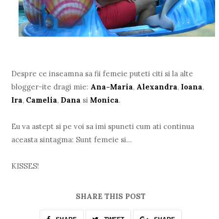
Despre ce inseamna sa fii femeie puteti citi si la alte
blogger-ite dragi mie:
Ana-Maria
,
Alexandra
,
Ioana
,
Ira
,
Camelia
,
Dana
si
Monica
.
Eu va astept si pe voi sa imi spuneti cum ati continua
aceasta sintagma: Sunt femeie si...
KISSES!
SHARE THIS POST