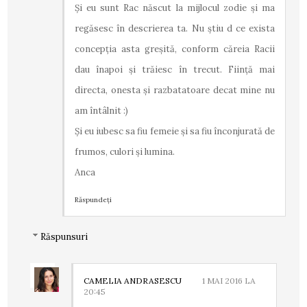
Și eu sunt Rac născut la mijlocul zodie și ma
regăsesc în descrierea ta. Nu știu d ce exista
concepția asta greșită, conform căreia Racii
dau înapoi și trăiesc în trecut. Ființă mai
directa, onesta și razbatatoare decat mine nu
am întâlnit :)
Și eu iubesc sa fiu femeie și sa fiu înconjurată de
frumos, culori și lumina.
Anca
Răspundeți
Răspunsuri
CAMELIA ANDRASESCU
1 MAI 2016 LA
20:45