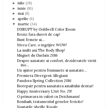
iulie
(28)
►
iunie
(16)
►
mai
(8)
►
aprilie
(6)
►
martie
(34)
▼
D!SRUPT by Goldwell Color Zoom
Bronz fara dureri de cap!
Sunt femeie si...
Nivea Care, o ingrijire WOW!
La multi ani The Body Shop!
Muguet du Guelain 2016
Despre sanatate si confort, dezideratele vietii
mo...
Un ajutor pentru frumusete si sanatate...
Premiera Divergent Allegiant
Pandora Spring Collection 2016
Biorepair pentru sanatatea smaltului dentar!
Happy Anniversary L'Art No. 29!
O primavara in culori cu Deichmann!
Bonilash, tratamentul genelor fericite!
Noutatile Abeille Royale