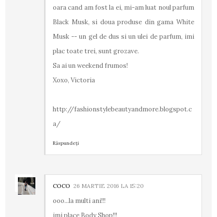
oara cand am fost la ei, mi-am luat noul parfum
Black Musk, si doua produse din gama White
Musk -- un gel de dus si un ulei de parfum, imi
plac toate trei, sunt grozave.
Sa ai un weekend frumos!
Xoxo, Victoria
http://fashionstylebeautyandmore.blogspot.c
a/
Răspundeți
COCO
26 MARTIE 2016 LA 15:20
ooo...la multi ani!!!
imi place Body Shop!!!