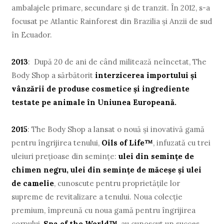
ambalajele primare, secundare şi de tranzit. În 2012, s-a
focusat pe Atlantic Rainforest din Brazilia şi Anzii de sud
în Ecuador.
2013
: După 20 de ani de când militează neîncetat, The
Body Shop a sărbătorit
interzicerea importului şi
vânzării de produse cosmetice şi ingrediente
testate pe animale în Uniunea Europeană.
2015
: The Body Shop a lansat o nouă şi inovativă gamă
pentru îngrijirea tenului,
Oils of Life™
, infuzată cu trei
uleiuri preţioase din seminţe:
ulei din seminţe de
chimen negru, ulei din seminţe de măceşe şi ulei
de camelie
, cunoscute pentru proprietăţile lor
supreme de revitalizare a tenului. Noua colecţie
premium, împreună cu noua gamă pentru îngrijirea
corpului,
Spa of the World™
, au cunoscut un succes