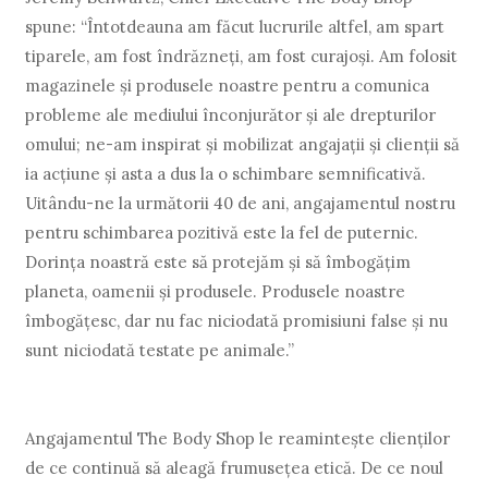
spune: “Întotdeauna am făcut lucrurile altfel, am spart
tiparele, am fost îndrăzneţi, am fost curajoşi. Am folosit
magazinele şi produsele noastre pentru a comunica
probleme ale mediului înconjurător şi ale drepturilor
omului; ne-am inspirat şi mobilizat angajaţii şi clienţii să
ia acţiune şi asta a dus la o schimbare semnificativă.
Uitându-ne la următorii 40 de ani, angajamentul nostru
pentru schimbarea pozitivă este la fel de puternic.
Dorinţa noastră este să protejăm şi să îmbogăţim
planeta, oamenii şi produsele. Produsele noastre
îmbogăţesc, dar nu fac niciodată promisiuni false şi nu
sunt niciodată testate pe animale.”
Angajamentul The Body Shop le reaminteşte clienţilor
de ce continuă să aleagă frumuseţea etică. De ce noul