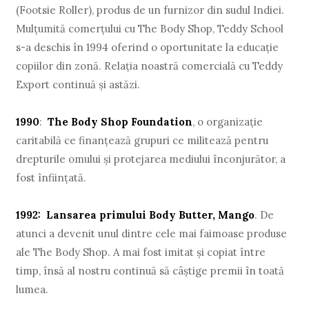
(Footsie Roller), produs de un furnizor din sudul Indiei.
Mulţumită comerţului cu The Body Shop, Teddy School
s-a deschis în 1994 oferind o oportunitate la educaţie
copiilor din zonă. Relaţia noastră comercială cu Teddy
Export continuă şi astăzi.
1990
:
The Body Shop Foundation
, o organizaţie
caritabilă ce finanţează grupuri ce militează pentru
drepturile omului şi protejarea mediului înconjurător, a
fost înfiinţată.
1992: Lansarea primului Body Butter, Mango
. De
atunci a devenit unul dintre cele mai faimoase produse
ale The Body Shop. A mai fost imitat şi copiat între
timp, însă al nostru continuă să câştige premii în toată
lumea.