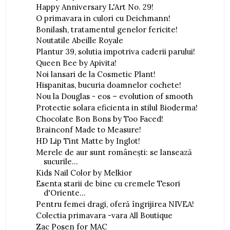
Happy Anniversary L'Art No. 29!
O primavara in culori cu Deichmann!
Bonilash, tratamentul genelor fericite!
Noutatile Abeille Royale
Plantur 39, solutia impotriva caderii parului!
Queen Bee by Apivita!
Noi lansari de la Cosmetic Plant!
Hispanitas, bucuria doamnelor cochete!
Nou la Douglas - eos – evolution of smooth
Protectie solara eficienta in stilul Bioderma!
Chocolate Bon Bons by Too Faced!
Brainconf Made to Measure!
HD Lip Tint Matte by Inglot!
Merele de aur sunt româneşti: se lansează
sucurile...
Kids Nail Color by Melkior
Esenta starii de bine cu cremele Tesori
d'Oriente...
Pentru femei dragi, oferă îngrijirea NIVEA!
Colectia primavara -vara All Boutique
Zac Posen for MAC