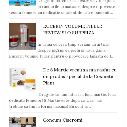
Dragilor, da, chiar asa este! Va voi explica
in randurile urmatoare despre o poveste
tesuta frumos, cu dedicatie si talent de catre oamenii ...
EUCERIN VOLUME FILLER
REVIEW SI O SURPRIZA
In urma cu ceva timp scriam un articol
despre ingrijirea pielii si noua gama
Eucerin Volume Filler pentru o provocare lansata de I...
De 8 Martie vreau sa ma rasfat cu
un produs special de la Cosmetic
Plant!
Dragutelor, am intrat in luna martie, luna
dedicata femeilor! 8 Martie este dupa colt, iar noi
trebuie sa fim in forma maxima! Eu sunt fo...
Concurs Ciserom!