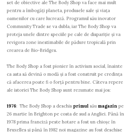
set de obiective ale The Body Shop va face mai mult
pentru a îmbogăţi planeta, produsele sale şi viaţa
oamenilor cu care lucrează. Programul său inovator
Community Trade se va dubla, iar The Body Shop va
proteja unele dintre speciile pe cale de dispariţie şi va
revigora zone inestimabile de pădure tropicală prin
crearea de Bio-Bridges.
The Body Shop a fost pionier în activism social, înainte
ca asta să devină o modă şi a fost construit pe credinţa
că afacerea poate fi o forţă pentru bine. Câteva repere
ale istoriei The Body Shop sunt rezumate mai jos:
1976
: The Body Shop a deschis
primul
său
magazin
pe
26 martie în Brighton pe costa de sud a Angliei. Până în
1978 prima franciză peste hotare a fost un chioşc în
Bruxelles şi până în 1982 noi magazine au fost deschise