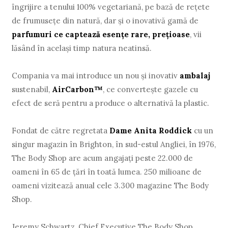
îngrijire a tenului 100% vegetariană, pe bază de reţete
de frumuseţe din natură, dar şi o inovativă gamă de
parfumuri ce captează esenţe rare, preţioase
, vii
lăsând în acelaşi timp natura neatinsă.
Compania va mai introduce un nou şi inovativ
ambalaj
sustenabil,
AirCarbon™
, ce converteşte gazele cu
efect de seră pentru a produce o alternativă la plastic.
Fondat de către regretata
Dame Anita Roddick
cu un
singur magazin în Brighton, în sud-estul Angliei, în 1976,
The Body Shop are acum angajaţi peste 22.000 de
oameni în 65 de ţări în toată lumea. 250 milioane de
oameni vizitează anual cele 3.300 magazine The Body
Shop.
Jeremy Schwartz, Chief Executive The Body Shop