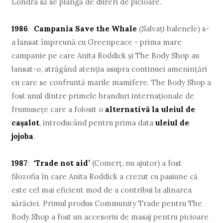
Londra să se plângă de dureri de picioare.
1986
:
Campania Save the Whale
(Salvaţi balenele) s-
a lansat împreună cu Greenpeace - prima mare
campanie pe care Anita Roddick şi The Body Shop au
lansat-o, atrăgând atenţia asupra continuei ameninţări
cu care se confruntă marile mamifere. The Body Shop a
fost unul dintre primele branduri internaţionale de
frumuseţe care a folosit o
alternativă la uleiul de
caşalot
, introducând pentru prima data
uleiul de
jojoba
.
1987
:
‘Trade not aid’
(Comerţ, nu ajutor) a fost
filozofia în care Anita Roddick a crezut cu pasiune că
este cel mai eficient mod de a contribui la alinarea
sărăciei. Primul produs Community Trade pentru The
Body Shop a fost un accesoriu de masaj pentru picioare