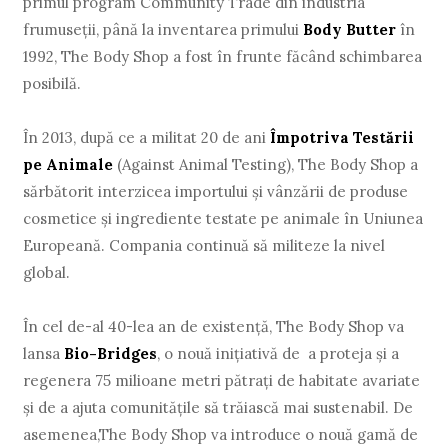
primul program Community Trade din industria
frumuseţii, până la inventarea primului
Body Butter
în
1992, The Body Shop a fost în frunte făcând schimbarea
posibilă.
În 2013, după ce a militat 20 de ani
Împotriva Testării
pe Animale
(Against Animal Testing), The Body Shop a
sărbătorit interzicea importului şi vânzării de produse
cosmetice şi ingrediente testate pe animale în Uniunea
Europeană. Compania continuă să militeze la nivel
global.
În cel de-al 40-lea an de existenţă, The Body Shop va
lansa
Bio-Bridges
, o nouă iniţiativă de a proteja şi a
regenera 75 milioane metri pătraţi de habitate avariate
şi de a ajuta comunităţile să trăiască mai sustenabil. De
asemenea,The Body Shop va introduce o nouă gamă de