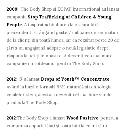
2009
: The Body Shop şi ECPAT International au lansat
campania
Stop Trafficking of Children & Young
People
. A inspirat schimbarea la o scară fără
precendent, strângând peste 7 milioane de semnături
de la clienţi din toată lumea, iar ca rezultat peste 20 de
ţări s-au angajat să adopte o nouă legislaţie drept
răspuns la petiţiile noastre. A devenit cea mai mare
campanie dintotdeauna pentru The Body Shop.
2012
: S-a lansat
Drops of Youth™ Concentrate
.
Având la bază o formulă 98% naturală şi tehnologia
celulelor stem, acesta a devenit cel mai bine vândut
produs la The Body Shop.
2012
:The Body Shop a lansat
Wood Positive
, pentru a
compensa copacii tăiaţi şi toată hârtia ce intră în