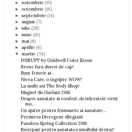
noiembrie
(10)
►
octombrie
(16)
►
septembrie
(14)
►
august
(7)
►
iulie
(28)
►
iunie
(16)
►
mai
(8)
►
aprilie
(6)
►
martie
(34)
▼
D!SRUPT by Goldwell Color Zoom
Bronz fara dureri de cap!
Sunt femeie si...
Nivea Care, o ingrijire WOW!
La multi ani The Body Shop!
Muguet du Guelain 2016
Despre sanatate si confort, dezideratele vietii
mo...
Un ajutor pentru frumusete si sanatate...
Premiera Divergent Allegiant
Pandora Spring Collection 2016
Biorepair pentru sanatatea smaltului dentar!