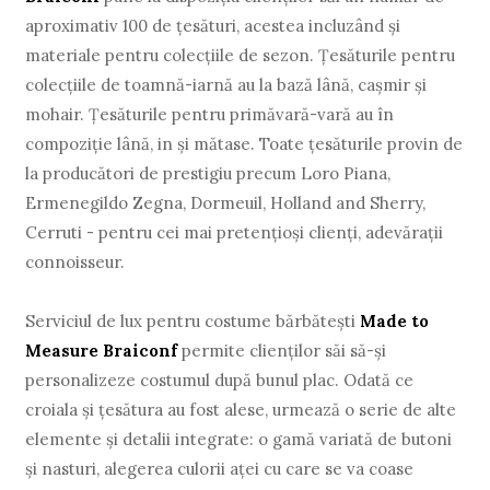
aproximativ 100 de ţesături, acestea incluzând şi
materiale pentru colecţiile de sezon. Ţesăturile pentru
colecţiile de toamnă-iarnă au la bază lână, caşmir şi
mohair. Ţesăturile pentru primăvară-vară au în
compoziţie lână, in şi mătase. Toate ţesăturile provin de
la producători de prestigiu precum Loro Piana,
Ermenegildo Zegna, Dormeuil, Holland and Sherry,
Cerruti - pentru cei mai pretenţioşi clienţi, adevăraţii
connoisseur.
Serviciul de lux pentru costume bărbăteşti
Made to
Measure Braiconf
permite clienţilor săi să-şi
personalizeze costumul după bunul plac. Odată ce
croiala şi ţesătura au fost alese, urmează o serie de alte
elemente şi detalii integrate: o gamă variată de butoni
şi nasturi, alegerea culorii aţei cu care se va coase