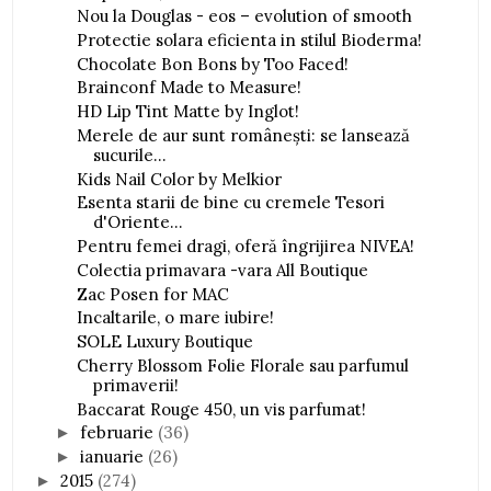
Nou la Douglas - eos – evolution of smooth
Protectie solara eficienta in stilul Bioderma!
Chocolate Bon Bons by Too Faced!
Brainconf Made to Measure!
HD Lip Tint Matte by Inglot!
Merele de aur sunt româneşti: se lansează
sucurile...
Kids Nail Color by Melkior
Esenta starii de bine cu cremele Tesori
d'Oriente...
Pentru femei dragi, oferă îngrijirea NIVEA!
Colectia primavara -vara All Boutique
Zac Posen for MAC
Incaltarile, o mare iubire!
SOLE Luxury Boutique
Cherry Blossom Folie Florale sau parfumul
primaverii!
Baccarat Rouge 450, un vis parfumat!
februarie
(36)
►
ianuarie
(26)
►
2015
(274)
►