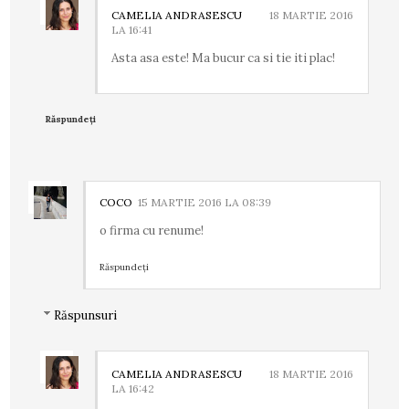
CAMELIA ANDRASESCU
18 MARTIE 2016
LA 16:41
Asta asa este! Ma bucur ca si tie iti plac!
Răspundeți
COCO
15 MARTIE 2016 LA 08:39
o firma cu renume!
Răspundeți
Răspunsuri
CAMELIA ANDRASESCU
18 MARTIE 2016
LA 16:42