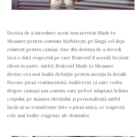
Decizia de a introduce acest nou serviciu Made to
Measure pentru costume bărbăteşti, pe lângă cel deja
existent pentru cămăşi, vine din dorinţa de a dovedi
încă o dată respectul pe care Braiconf îl acordă fiecărui
client in parte. Astfel, Braiconf Made to Measure
devine cea mai înaltă definiţie pentru atenţia la detalii.
Fiecare piesă vestimentară, indiferent că este vorba
despre cămaşă sau costum, este pefect adaptată la linia
corpului, pe măsura clientului, şi personalizată astfel
încât să se transforme într-o piesă unică, ce respectă
cele mai înalte exigenţe ale domnilor.