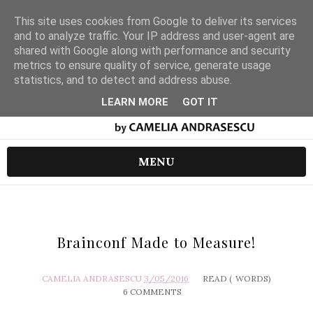
This site uses cookies from Google to deliver its services
and to analyze traffic. Your IP address and user-agent are
shared with Google along with performance and security
metrics to ensure quality of service, generate usage
statistics, and to detect and address abuse.
LEARN MORE
GOT IT
MENU
Brainconf Made to Measure!
CAMELIA ANDRASESCU
3/05/2016
READ (
WORDS)
6 COMMENTS