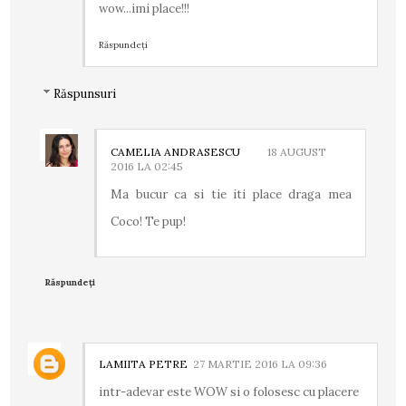
wow...imi place!!!
Răspundeți
Răspunsuri
CAMELIA ANDRASESCU
18 AUGUST
2016 LA 02:45
Ma bucur ca si tie iti place draga mea
Coco! Te pup!
Răspundeți
LAMIITA PETRE
27 MARTIE 2016 LA 09:36
intr-adevar este WOW si o folosesc cu placere