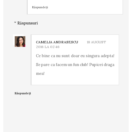
Răspundeți
Răspunsuri
CAMELIA ANDRASESCU
18 AUGUST
2016 LA 02:46
Ce bine ca nu sunt doar eu singura adepta!
Se pare ca facem un fun club! Pupicei draga
mea!
Răspundeți