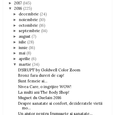
2017
(145)
►
2016
(225)
▼
decembrie
(24)
►
noiembrie
(10)
►
octombrie
(16)
►
septembrie
(14)
►
august
(7)
►
iulie
(28)
►
iunie
(16)
►
mai
(8)
►
aprilie
(6)
►
martie
(34)
▼
D!SRUPT by Goldwell Color Zoom
Bronz fara dureri de cap!
Sunt femeie si...
Nivea Care, o ingrijire WOW!
La multi ani The Body Shop!
Muguet du Guelain 2016
Despre sanatate si confort, dezideratele vietii
mo...
Un ajutor pentru frumusete si sanatate...