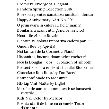
Premiera Divergent Allegiant
Pandora Spring Collection 2016
Biorepair pentru sanatatea smaltului dentar!
Happy Anniversary L'Art No. 29!
O primavara in culori cu Deichmann!
Bonilash, tratamentul genelor fericite!
Noutatile Abeille Royale
Plantur 39, solutia impotriva caderii parului!
Queen Bee by Apivita!
Noi lansari de la Cosmetic Plant!
Hispanitas, bucuria doamnelor cochete!
Nou la Douglas - eos – evolution of smooth
Protectie solara eficienta in stilul Bioderma!
Chocolate Bon Bons by Too Faced!
Brainconf Made to Measure!
HD Lip Tint Matte by Inglot!
Merele de aur sunt româneşti: se lansează
sucurile...
Kids Nail Color by Melkior
Esenta starii de bine cu cremele Tesori
d'Oriente...