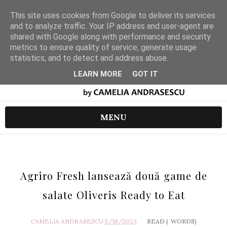
This site uses cookies from Google to deliver its services
and to analyze traffic. Your IP address and user-agent are
shared with Google along with performance and security
metrics to ensure quality of service, generate usage
statistics, and to detect and address abuse.
LEARN MORE
GOT IT
MENU
Agriro Fresh lansează două game de
salate Oliveris Ready to Eat
CAMELIA ANDRASESCU
5/18/2023
READ (
WORDS)