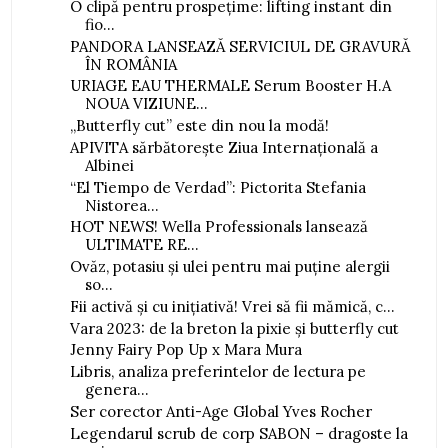
O clipă pentru prospețime: lifting instant din
fio...
PANDORA LANSEAZĂ SERVICIUL DE GRAVURĂ
ÎN ROMÂNIA
URIAGE EAU THERMALE Serum Booster H.A
NOUA VIZIUNE...
„Butterfly cut” este din nou la modă!
APIVITA sărbătorește Ziua Internațională a
Albinei
“El Tiempo de Verdad”: Pictorita Stefania
Nistorea...
HOT NEWS! Wella Professionals lansează
ULTIMATE RE...
Ovăz, potasiu și ulei pentru mai puține alergii
so...
Fii activă și cu inițiativă! Vrei să fii mămică, c...
Vara 2023: de la breton la pixie și butterfly cut
Jenny Fairy Pop Up x Mara Mura
Libris, analiza preferintelor de lectura pe
genera...
Ser corector Anti-Age Global Yves Rocher
Legendarul scrub de corp SABON – dragoste la