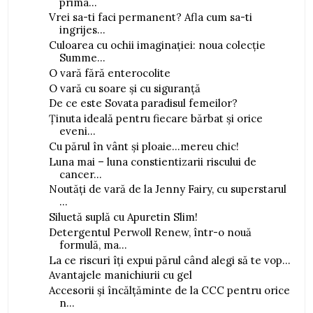
prima...
Vrei sa-ti faci permanent? Afla cum sa-ti
ingrijes...
Culoarea cu ochii imaginației: noua colecție
Summe...
O vară fără enterocolite
O vară cu soare și cu siguranță
De ce este Sovata paradisul femeilor?
Ținuta ideală pentru fiecare bărbat și orice
eveni...
Cu părul în vânt și ploaie...mereu chic!
Luna mai – luna constientizarii riscului de
cancer...
Noutăți de vară de la Jenny Fairy, cu superstarul
...
Siluetă suplă cu Apuretin Slim!
Detergentul Perwoll Renew, într-o nouă
formulă, ma...
La ce riscuri îți expui părul când alegi să te vop...
Avantajele manichiurii cu gel
Accesorii și încălțăminte de la CCC pentru orice
n...