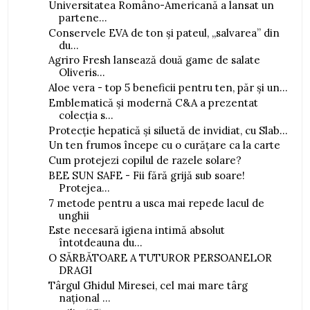
Universitatea Româno-Americană a lansat un
partene...
Conservele EVA de ton și pateul, „salvarea” din
du...
Agriro Fresh lansează două game de salate
Oliveris...
Aloe vera - top 5 beneficii pentru ten, păr și un...
Emblematică și modernă C&A a prezentat
colecția s...
Protecție hepatică și siluetă de invidiat, cu Slab...
Un ten frumos începe cu o curățare ca la carte
Cum protejezi copilul de razele solare?
BEE SUN SAFE - Fii fără grijă sub soare!
Protejea...
7 metode pentru a usca mai repede lacul de
unghii
Este necesară igiena intimă absolut
întotdeauna du...
O SĂRBĂTOARE A TUTUROR PERSOANELOR
DRAGI
Târgul Ghidul Miresei, cel mai mare târg
naţional ...