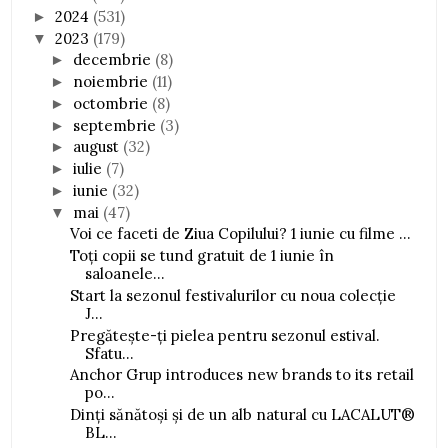
2024
(531)
►
2023
(179)
▼
decembrie
(8)
►
noiembrie
(11)
►
octombrie
(8)
►
septembrie
(3)
►
august
(32)
►
iulie
(7)
►
iunie
(32)
►
mai
(47)
▼
Voi ce faceti de Ziua Copilului? 1 iunie cu filme ...
Toți copii se tund gratuit de 1 iunie în
saloanele...
Start la sezonul festivalurilor cu noua colecție
J...
Pregătește-ți pielea pentru sezonul estival.
Sfatu...
Anchor Grup introduces new brands to its retail
po...
Dinți sănătoși și de un alb natural cu LACALUT®
BL...