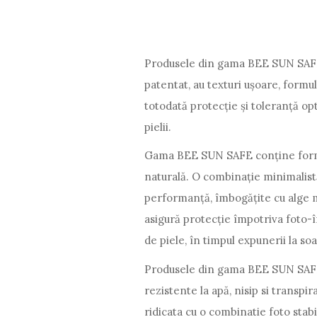
Produsele din gama BEE SUN SAFE 
patentat, au texturi ușoare, formu
totodată protecție și toleranță op
pielii.
Gama BEE SUN SAFE conține formul
naturală. O combinație minimalistă
performanță, îmbogățite cu alge m
asigură protecție împotriva foto-î
de piele, în timpul expunerii la soa
Produsele din gama BEE SUN SAFE d
rezistente la apă, nisip si transpi
ridicata cu o combinatie foto stabi