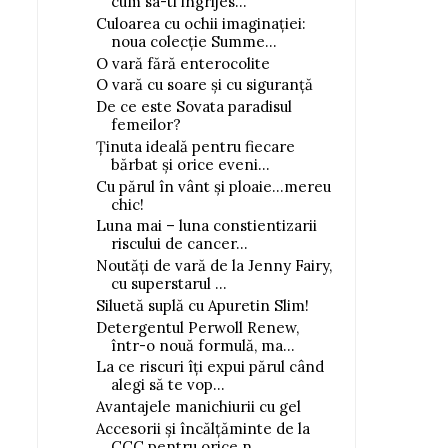
cum sa-ti ingrijes...
Culoarea cu ochii imaginației:
noua colecție Summe...
O vară fără enterocolite
O vară cu soare și cu siguranță
De ce este Sovata paradisul
femeilor?
Ținuta ideală pentru fiecare
bărbat și orice eveni...
Cu părul în vânt și ploaie...mereu
chic!
Luna mai – luna constientizarii
riscului de cancer...
Noutăți de vară de la Jenny Fairy,
cu superstarul ...
Siluetă suplă cu Apuretin Slim!
Detergentul Perwoll Renew,
într-o nouă formulă, ma...
La ce riscuri îți expui părul când
alegi să te vop...
Avantajele manichiurii cu gel
Accesorii și încălțăminte de la
CCC pentru orice n...