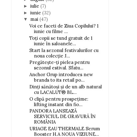
iulie
(7)
►
iunie
(32)
►
mai
(47)
▼
Voi ce faceti de Ziua Copilului? 1
iunie cu filme ...
Toți copii se tund gratuit de 1
iunie în saloanele...
Start la sezonul festivalurilor cu
noua colecție J...
Pregătește-ți pielea pentru
sezonul estival. Sfatu...
Anchor Grup introduces new
brands to its retail po...
Dinți sănătoși și de un alb natural
cu LACALUT® BL...
O clipă pentru prospețime:
lifting instant din fio...
PANDORA LANSEAZĂ
SERVICIUL DE GRAVURĂ ÎN
ROMÂNIA
URIAGE EAU THERMALE Serum
Booster H.A NOUA VIZIUNE...