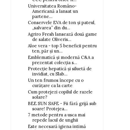
Universitatea Româno-
Americană a lansat un
partene...
Conservele EVA de ton și pateul,
„salvarea” din du...
Agriro Fresh lansează două game
de salate Oliveris...
Aloe vera - top 5 beneficii pentru
ten, păr și un...
Emblematică și modernă C&A a
prezentat colecția s...
Protecție hepatică și siluetă de
invidiat, cu Slab...
Un ten frumos începe cu o
curățare ca la carte
Cum protejezi copilul de razele
solare?
BEE SUN SAFE - Fii fără grijă sub
soare! Protejea...
7 metode pentru a usca mai
repede lacul de unghii
Este necesară igiena intimă