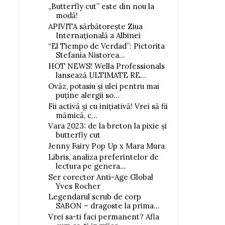
„Butterfly cut” este din nou la
modă!
APIVITA sărbătorește Ziua
Internațională a Albinei
“El Tiempo de Verdad”: Pictorita
Stefania Nistorea...
HOT NEWS! Wella Professionals
lansează ULTIMATE RE...
Ovăz, potasiu și ulei pentru mai
puține alergii so...
Fii activă și cu inițiativă! Vrei să fii
mămică, c...
Vara 2023: de la breton la pixie și
butterfly cut
Jenny Fairy Pop Up x Mara Mura
Libris, analiza preferintelor de
lectura pe genera...
Ser corector Anti-Age Global
Yves Rocher
Legendarul scrub de corp
SABON – dragoste la prima...
Vrei sa-ti faci permanent? Afla