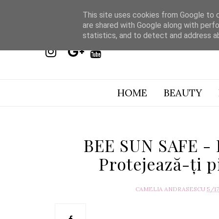
This site uses cookies from Google to de
are shared with Google along with perfo
statistics, and to detect and address a
HOME
BEAUTY
BEE SUN SAFE - Fi
Protejează-ți p
CAMELIA ANDRASESCU
5/1