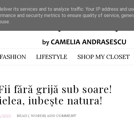
liver its services and to analyze traffic. Your IP address and u
rmance and security metrics to ensure quality of service, gene
buse.
FASHION
LIFESTYLE
SHOP MY CLOSET
i fără grijă sub soare!
ielea, iubește natura!
7/2023
READ (
WORDS)
ADD COMMENT