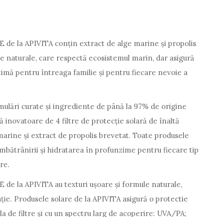
de la APIVITA conțin extract de alge marine și propolis
le naturale, care respectă ecosistemul marin, dar asigură
timă pentru întreaga familie și pentru fiecare nevoie a
ări curate și ingrediente de până la 97% de origine
 inovatoare de 4 filtre de protecție solară de înaltă
arine și extract de propolis brevetat. Toate produsele
mbătrânirii și hidratarea în profunzime pentru fiecare tip
re.
e la APIVITA au texturi ușoare și formule naturale,
rație. Produsele solare de la APIVITA asigură o protectie
la de filtre și cu un spectru larg de acoperire: UVA/PA;