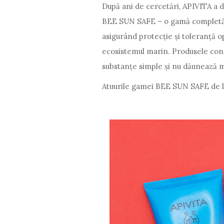
După ani de cercetări, APIVITA a d
BEE SUN SAFE – o gamă completă pe
asigurând protecție și toleranță o
ecosistemul marin. Produsele con
substanțe simple și nu dăunează m
Atuurile gamei BEE SUN SAFE de 