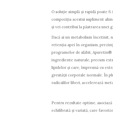
O soluție simplă și rapidă poate f
compoziția acestui supliment alime
și vei contribui la păstrarea unei 
Dacă ai un metabolism încetinit, n
retenția apei în organism, prezinț
programelor de slăbit, Apuretin® 
ingrediente naturale, precum extr
lipidelor și care, împreună cu ext
greutății corporale normale. În plu
radicalilor liberi, accelerează me
Pentru rezultate optime, asociază
echilibrată și variată, care favor