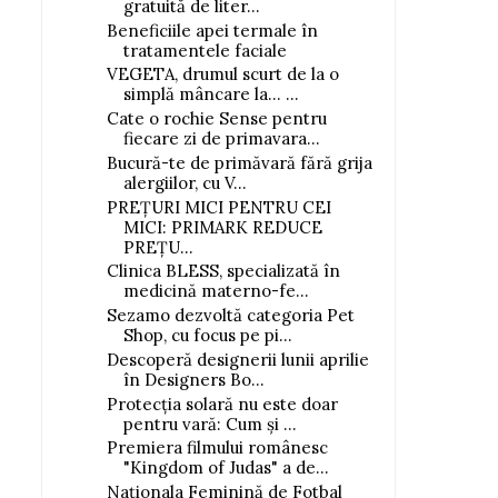
gratuită de liter...
Tu știi când ai nevoie de
Luna Fără Gluten by Nut
Beneficiile apei termale în
LITORSAL®...
tratamentele faciale
VEGETA, drumul scurt de la o
simplă mâncare la... ...
Cate o rochie Sense pentru
fiecare zi de primavara...
Bucură-te de primăvară fără grija
alergiilor, cu V...
PREȚURI MICI PENTRU CEI
MICI: PRIMARK REDUCE
PREȚU...
Clinica BLESS, specializată în
medicină materno-fe...
Sezamo dezvoltă categoria Pet
Shop, cu focus pe pi...
Descoperă designerii lunii aprilie
în Designers Bo...
Protecția solară nu este doar
pentru vară: Cum și ...
Premiera filmului românesc
"Kingdom of Judas" a de...
Naționala Feminină de Fotbal