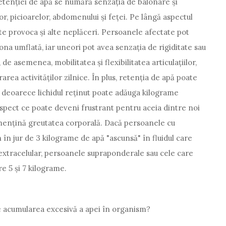
tenției de apă se numără senzația de balonare și
r, picioarelor, abdomenului și feței. Pe lângă aspectul
ate provoca și alte neplăceri. Persoanele afectate pot
ona umflată, iar uneori pot avea senzația de rigiditate sau
de asemenea, mobilitatea și flexibilitatea articulațiilor,
area activităților zilnice. În plus, retenția de apă poate
, deoarece lichidul reținut poate adăuga kilograme
aspect ce poate deveni frustrant pentru aceia dintre noi
 mențină greutatea corporală. Dacă persoanele cu
în jur de 3 kilograme de apă "ascunsă" în fluidul care
d extracelular, persoanele supraponderale sau cele care
re 5 și 7 kilograme.
e acumularea excesivă a apei în organism?