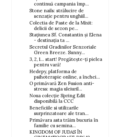
continuă campania împ...
Stone nails: strălucire de
senzație pentru unghiil...
Colectia de Paste de la Mixit:
delicii de sezon pe...
Stațiunea Sf. Constantin și Elena
- destinația ta ...
Secretul Gradinilor Senzoriale
Green Breeze. Sunny...
3, 2, 1… start! Pregătește-ți pielea
pentru vară!
Hedepy, platforma de
psihoterapie online, a închei...
O primăvară Zen Fusion anti-
stress: magia uleiuril...
Noua colecție Spring Edit
disponibilă la CCC
Beneficiile si utilizarile
surprinzatoare ale tran...
Primăvara asta trăim bucuria în
familie cu semina...
KINGDOM OF JUDAS ÎN