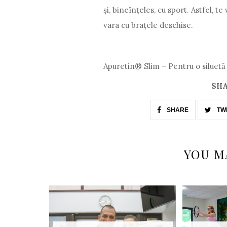
și, bineînțeles, cu sport. Astfel, t
vara cu brațele deschise.
Apuretin® Slim – Pentru o siluetă 
SHA
SHARE
TW
YOU M