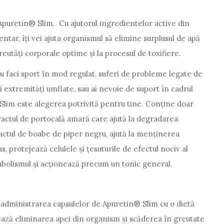
i Apuretin® Slim. Cu ajutorul ingredientelor active din
ntar, îți vei ajuta organismul să elimine surplusul de apă
greutăți corporale optime și la procesul de toxifiere.
u faci sport în mod regulat, suferi de probleme legate de
i extremități umflate, sau ai nevoie de suport în cadrul
Slim este alegerea potrivită pentru tine. Conține doar
actul de portocală amară care ajută la degradarea
ractul de boabe de piper negru, ajută la menținerea
s, protejează celulele și țesuturile de efectul nociv al
tabolismul și acționează precum un tonic general.
 administrarea capsulelor de Apuretin® Slim cu o dietă
izează eliminarea apei din organism și scăderea în greutate