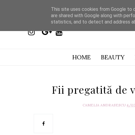
This site uses cookies from Google to de
are shared with Google along with perfo
statistics, and to detect and address a
HOME
BEAUTY
Fii pregatită de 
CAMELIA ANDRASESCU
4/0