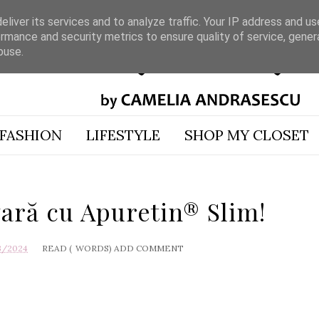
liver its services and to analyze traffic. Your IP address and u
rmance and security metrics to ensure quality of service, gene
buse.
FASHION
LIFESTYLE
SHOP MY CLOSET
vară cu Apuretin® Slim!
3/2024
READ (
WORDS)
ADD COMMENT