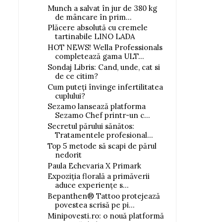
Munch a salvat în jur de 380 kg
de mâncare în prim...
Plăcere absolută cu cremele
tartinabile LINO LADA
HOT NEWS! Wella Professionals
completează gama ULT...
Sondaj Libris: Cand, unde, cat si
de ce citim?
Cum puteți învinge infertilitatea
cuplului?
Sezamo lansează platforma
Sezamo Chef printr-un c...
Secretul părului sănătos:
Tratamentele profesional...
Top 5 metode să scapi de părul
nedorit
Paula Echevaria X Primark
Expoziția florală a primăverii
aduce experiențe s...
Bepanthen® Tattoo protejează
povestea scrisă pe pi...
Minipovesti.ro: o nouă platformă