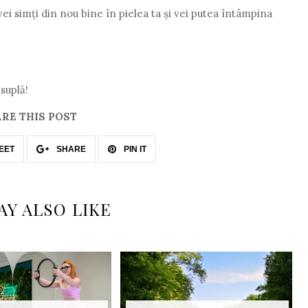
e vei simți din nou bine în pielea ta și vei putea întâmpina
suplă!
RE THIS POST
EET
SHARE
PIN IT
AY ALSO LIKE