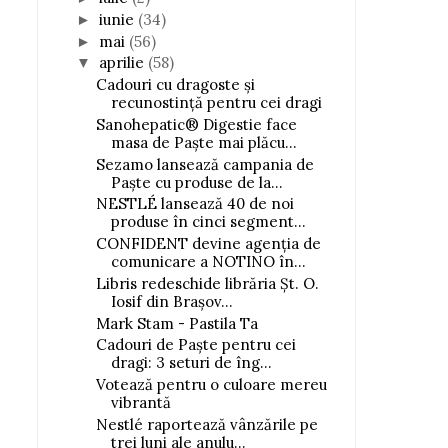
iunie
(34)
►
mai
(56)
►
aprilie
(58)
▼
Cadouri cu dragoste și
recunostinţă pentru cei dragi
Sanohepatic® Digestie face
masa de Paște mai plăcu...
Sezamo lansează campania de
Paște cu produse de la...
NESTLÉ lansează 40 de noi
produse în cinci segment...
CONFIDENT devine agenția de
comunicare a NOTINO în...
Libris redeschide librăria Șt. O.
Iosif din Brașov...
Mark Stam - Pastila Ta
Cadouri de Paște pentru cei
dragi: 3 seturi de îng...
Votează pentru o culoare mereu
vibrantă
Nestlé raportează vânzările pe
trei luni ale anulu...