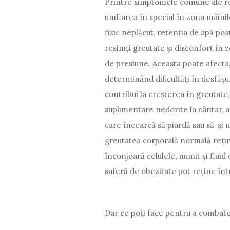
Printre simptomele comune ale re
umflarea în special în zona mâinilo
fizic neplăcut, retenția de apă po
resimți greutate și disconfort în z
de presiune. Aceasta poate afecta, 
determinând dificultăți în desfășur
contribui la creșterea în greutate
suplimentare nedorite la cântar, 
care încearcă să piardă sau să-și
greutatea corporală normală rețin 
înconjoară celulele, numit și flui
suferă de obezitate pot reține înt
Dar ce poți face pentru a combat