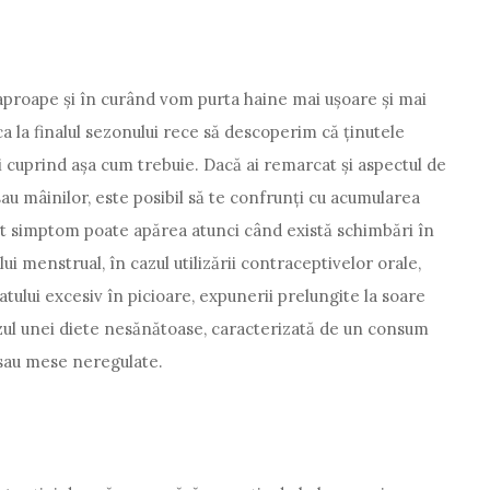
 aproape și în curând vom purta haine mai ușoare și mai
ca la finalul sezonului rece să descoperim că ținutele
cuprind așa cum trebuie. Dacă ai remarcat și aspectul de
 sau mâinilor, este posibil să te confrunți cu acumularea
t simptom poate apărea atunci când există schimbări în
ui menstrual, în cazul utilizării contraceptivelor orale,
 statului excesiv în picioare, expunerii prelungite la soare
azul unei diete nesănătoase, caracterizată de un consum
r sau mese neregulate.