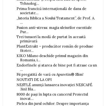
Tehnolog...
Prima franciză internațională de dans de
societate...
„Istoria Biblica a Noului Testament”, de Prof. A.
...
Fusion anti-stress: magia uleiurilor esentiale
Pur...
Trei tunsori la modă de purtat în această
primăvară
PlantExtrakt – producător român de produse
fitoter...
KIKO Milano deschide primul magazin din
Romania, i...
Endorfinele și starea de bine pot fi atrase ca un
...
Fii pregatită de vară cu Apuretin® Slim!
NOUTATI DE LA OPI
NESTLÉ anunță lansarea inovației NESCAFÉ
3in1 Bla...
8000 de pași în lupta cu cancerul Proiectul
inovat...
Pielea din jurul ochilor: Despre importanța