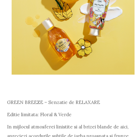
GREEN BREEZE – Senzatie de RELAXARE
Editie limitata: Floral & Verde
In mijlocul atmosferei linistite si al brizei blande de aici,
apreciezi acordurile subtile de iarba proaspata si frunze