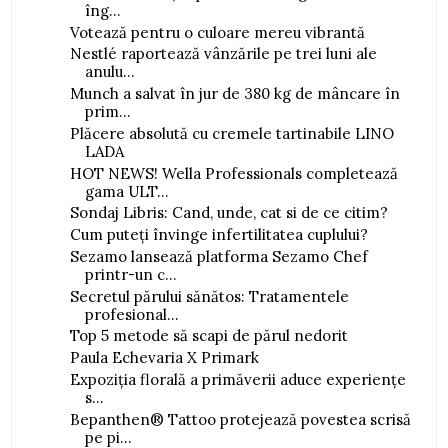
îng...
Votează pentru o culoare mereu vibrantă
Nestlé raportează vânzările pe trei luni ale
anulu...
Munch a salvat în jur de 380 kg de mâncare în
prim...
Plăcere absolută cu cremele tartinabile LINO
LADA
HOT NEWS! Wella Professionals completează
gama ULT...
Sondaj Libris: Cand, unde, cat si de ce citim?
Cum puteți învinge infertilitatea cuplului?
Sezamo lansează platforma Sezamo Chef
printr-un c...
Secretul părului sănătos: Tratamentele
profesional...
Top 5 metode să scapi de părul nedorit
Paula Echevaria X Primark
Expoziția florală a primăverii aduce experiențe
s...
Bepanthen® Tattoo protejează povestea scrisă
pe pi...