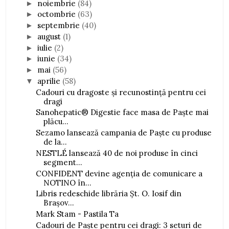
noiembrie
(84)
►
octombrie
(63)
►
septembrie
(40)
►
august
(1)
►
iulie
(2)
►
iunie
(34)
►
mai
(56)
►
aprilie
(58)
▼
Cadouri cu dragoste și recunostinţă pentru cei
dragi
Sanohepatic® Digestie face masa de Paște mai
plăcu...
Sezamo lansează campania de Paște cu produse
de la...
NESTLÉ lansează 40 de noi produse în cinci
segment...
CONFIDENT devine agenția de comunicare a
NOTINO în...
Libris redeschide librăria Șt. O. Iosif din
Brașov...
Mark Stam - Pastila Ta
Cadouri de Paște pentru cei dragi: 3 seturi de