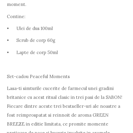
moment.
Contine:
•
Ulei de dus 100ml
•
Scrub de corp 60g
•
Lapte de corp 50ml
Set-cadou Peaceful Moments
Lasa-ti simturile cucerite de farmecul unei gradini
britanice cu acest ritual clasic in trei pasi de la SABON!
Fiecare dintre aceste trei bestseller-uri ale noastre a
fost reimprospatat si reinnoit de aroma GREEN
BREEZE in editie limitata, ce promite momente
pretioase de pace si bucurie invaluite in aromele