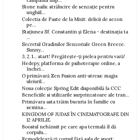
campania împ...
Stone nails: strălucire de senzație pentru
unghiil...
Colectia de Paste de la Mixit: delicii de sezon
pe...
Stațiunea Sf. Constantin și Elena - destinația ta
...
Secretul Gradinilor Senzoriale Green Breeze.
Sunny...
3, 2, 1… start! Pregătește-ți pielea pentru vară!
Hedepy, platforma de psihoterapie online, a
închei...
O primăvară Zen Fusion anti-stress: magia
uleiuril...
Noua colecție Spring Edit disponibilă la CCC
Beneficiile si utilizarile surprinzatoare ale tran...
Primăvara asta trăim bucuria în familie cu
semina...
KINGDOM OF JUDAS ÎN CINEMATOGRAFE DIN
12 APRILIE
Boostul nebănuit pe care apa termală îl dă
corpulu...
Remodelează-ți corpul fără sala de sport: