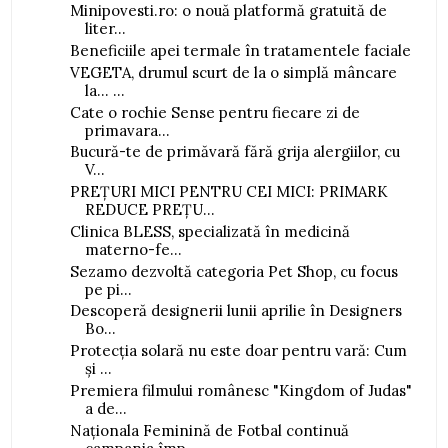
Minipovesti.ro: o nouă platformă gratuită de
liter...
Beneficiile apei termale în tratamentele faciale
VEGETA, drumul scurt de la o simplă mâncare
la... ...
Cate o rochie Sense pentru fiecare zi de
primavara...
Bucură-te de primăvară fără grija alergiilor, cu
V...
PREȚURI MICI PENTRU CEI MICI: PRIMARK
REDUCE PREȚU...
Clinica BLESS, specializată în medicină
materno-fe...
Sezamo dezvoltă categoria Pet Shop, cu focus
pe pi...
Descoperă designerii lunii aprilie în Designers
Bo...
Protecția solară nu este doar pentru vară: Cum
și ...
Premiera filmului românesc "Kingdom of Judas"
a de...
Naționala Feminină de Fotbal continuă