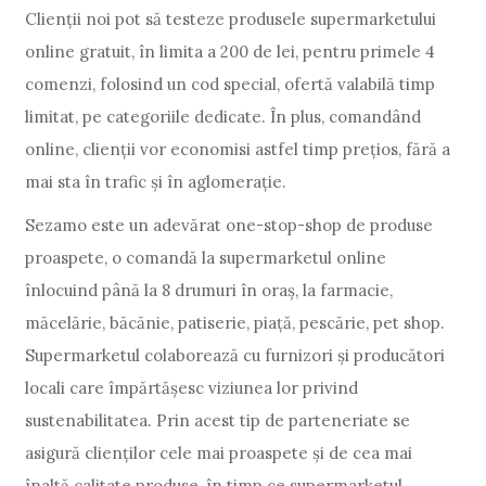
Clienții noi pot să testeze produsele supermarketului
online gratuit, în limita a 200 de lei, pentru primele 4
comenzi, folosind un cod special, ofertă valabilă timp
limitat, pe categoriile dedicate. În plus, comandând
online, clienții vor economisi astfel timp prețios, fără a
mai sta în trafic și în aglomerație.
Sezamo este un adevărat one-stop-shop de produse
proaspete, o comandă la supermarketul online
înlocuind până la 8 drumuri în oraș, la farmacie,
măcelărie, băcănie, patiserie, piață, pescărie, pet shop.
Supermarketul colaborează cu furnizori și producători
locali care împărtășesc viziunea lor privind
sustenabilitatea. Prin acest tip de parteneriate se
asigură clienților cele mai proaspete și de cea mai
înaltă calitate produse, în timp ce supermarketul