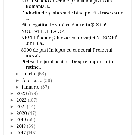
KIKO Milano deschide primul magazin din
Romania, i...
Endorfinele și starea de bine pot fi atrase ca un
...
Fii pregatită de vară cu Apuretin® Slim!
NOUTATI DE LA OPI
NESTLÉ anunță lansarea inovației NESCAFÉ
3in1 Bla...
8000 de pași în lupta cu cancerul Proiectul
inovat...
Pielea din jurul ochilor: Despre importanța
rutine...
martie
(53)
►
februarie
(39)
►
ianuarie
(37)
►
2023
(179)
►
2022
(107)
►
2021
(44)
►
2020
(47)
►
2019
(59)
►
2018
(69)
►
2017
(145)
►