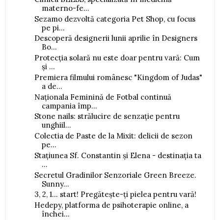
materno-fe...
Sezamo dezvoltă categoria Pet Shop, cu focus
pe pi...
Descoperă designerii lunii aprilie în Designers
Bo...
Protecția solară nu este doar pentru vară: Cum
și ...
Premiera filmului românesc "Kingdom of Judas"
a de...
Naționala Feminină de Fotbal continuă
campania împ...
Stone nails: strălucire de senzație pentru
unghiil...
Colectia de Paste de la Mixit: delicii de sezon
pe...
Stațiunea Sf. Constantin și Elena - destinația ta
...
Secretul Gradinilor Senzoriale Green Breeze.
Sunny...
3, 2, 1… start! Pregătește-ți pielea pentru vară!
Hedepy, platforma de psihoterapie online, a
închei...