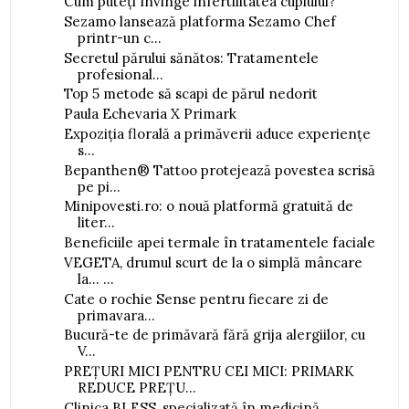
Cum puteți învinge infertilitatea cuplului?
Sezamo lansează platforma Sezamo Chef
printr-un c...
Secretul părului sănătos: Tratamentele
profesional...
Top 5 metode să scapi de părul nedorit
Paula Echevaria X Primark
Expoziția florală a primăverii aduce experiențe
s...
Bepanthen® Tattoo protejează povestea scrisă
pe pi...
Minipovesti.ro: o nouă platformă gratuită de
liter...
Beneficiile apei termale în tratamentele faciale
VEGETA, drumul scurt de la o simplă mâncare
la... ...
Cate o rochie Sense pentru fiecare zi de
primavara...
Bucură-te de primăvară fără grija alergiilor, cu
V...
PREȚURI MICI PENTRU CEI MICI: PRIMARK
REDUCE PREȚU...
Clinica BLESS, specializată în medicină