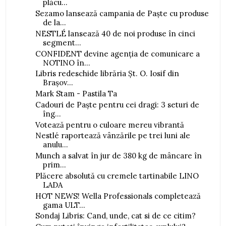
plăcu...
Sezamo lansează campania de Paște cu produse
de la...
NESTLÉ lansează 40 de noi produse în cinci
segment...
CONFIDENT devine agenția de comunicare a
NOTINO în...
Libris redeschide librăria Șt. O. Iosif din
Brașov...
Mark Stam - Pastila Ta
Cadouri de Paște pentru cei dragi: 3 seturi de
îng...
Votează pentru o culoare mereu vibrantă
Nestlé raportează vânzările pe trei luni ale
anulu...
Munch a salvat în jur de 380 kg de mâncare în
prim...
Plăcere absolută cu cremele tartinabile LINO
LADA
HOT NEWS! Wella Professionals completează
gama ULT...
Sondaj Libris: Cand, unde, cat si de ce citim?