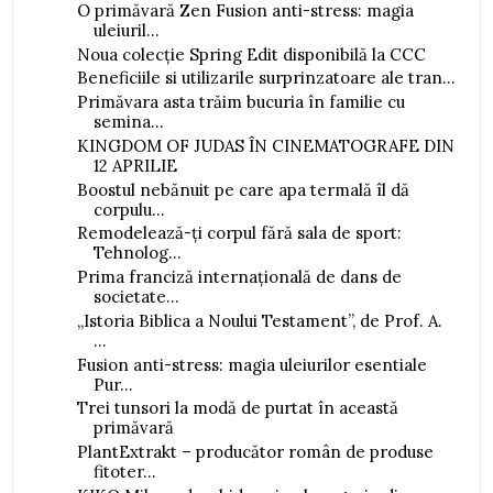
O primăvară Zen Fusion anti-stress: magia
uleiuril...
Noua colecție Spring Edit disponibilă la CCC
Beneficiile si utilizarile surprinzatoare ale tran...
Primăvara asta trăim bucuria în familie cu
semina...
KINGDOM OF JUDAS ÎN CINEMATOGRAFE DIN
12 APRILIE
Boostul nebănuit pe care apa termală îl dă
corpulu...
Remodelează-ți corpul fără sala de sport:
Tehnolog...
Prima franciză internațională de dans de
societate...
„Istoria Biblica a Noului Testament”, de Prof. A.
...
Fusion anti-stress: magia uleiurilor esentiale
Pur...
Trei tunsori la modă de purtat în această
primăvară
PlantExtrakt – producător român de produse
fitoter...