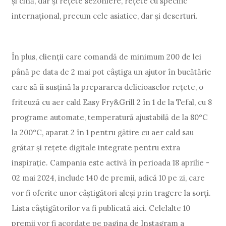
și cină, dar și rețete sezoniere, rețete cu specific
internațional, precum cele asiatice, dar și deserturi.
În plus, clienții care comandă de minimum 200 de lei
până pe data de 2 mai pot câștiga un ajutor în bucătărie
care să îi susțină la prepararea delicioaselor rețete, o
friteuză cu aer cald Easy Fry&Grill 2 în 1 de la Tefal, cu 8
programe automate, temperatură ajustabilă de la 80°C
la 200°C, aparat 2 în 1 pentru gătire cu aer cald sau
grătar și rețete digitale integrate pentru extra
inspirație. Campania este activă în perioada 18 aprilie -
02 mai 2024, include 140 de premii, adică 10 pe zi, care
vor fi oferite unor câștigători aleși prin tragere la sorți.
Lista câștigătorilor va fi publicată aici. Celelalte 10
premii vor fi acordate pe pagina de Instagram a