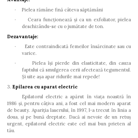
Pielea rămâne fină câteva săptămâni
·
Ceara funcționează și ca un exfoliator, pielea
·
deschizându-se cu o jumătate de ton.
Dezavantaje:
Este contraindicată femeilor însărcinate sau cu
·
varice.
Pielea își pierde din elasticitate, din cauza
·
faptului că smulgerea cerii afectează tegumentul.
Și uite așa apar ridurile mai repede!
3.
Epilarea cu aparat electric
Epilatorul electric a apărut în viața noastră în
1986 și, pentru câțiva ani, a fost cel mai modern aparat
de beauty. Apariția laserului, în 1997, l-a trecut în linia a
doua, și pe bună dreptate. Dacă ai nevoie de un retuș
urgent, epilatorul electric este cel mai bun prieten al
tău.