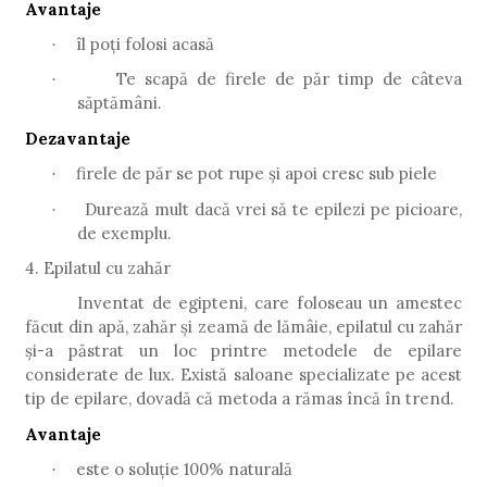
Avantaje
îl poți folosi acasă
·
Te scapă de firele de păr timp de câteva
·
săptămâni.
Dezavantaje
firele de păr se pot rupe și apoi cresc sub piele
·
Durează mult dacă vrei să te epilezi pe picioare,
·
de exemplu.
4. Epilatul cu zahăr
Inventat de egipteni, care foloseau un amestec
făcut din apă, zahăr și zeamă de lămâie, epilatul cu zahăr
și-a păstrat un loc printre metodele de epilare
considerate de lux. Există saloane specializate pe acest
tip de epilare, dovadă că metoda a rămas încă în trend.
Avantaje
este o soluție 100% naturală
·