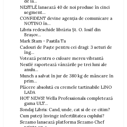
de la...
NESTLÉ lansează 40 de noi produse în cinci
segment...
CONFIDENT devine agenția de comunicare a
NOTINO în...
Libris redeschide librăria Șt. O. Iosif din
Brașov...
Mark Stam - Pastila Ta
Cadouri de Paște pentru cei dragi: 3 seturi de
îng...
Votează pentru o culoare mereu vibrantă
Nestlé raportează vânzările pe trei luni ale
anulu...
Munch a salvat în jur de 380 kg de mâncare în
prim...
Plăcere absolută cu cremele tartinabile LINO
LADA
HOT NEWS! Wella Professionals completează
gama ULT...
Sondaj Libris: Cand, unde, cat si de ce citim?
Cum puteți învinge infertilitatea cuplului?
Sezamo lansează platforma Sezamo Chef