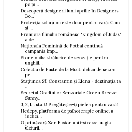
pe pi...
Descoperă designerii lunii aprilie în Designers
Bo...
Protecția solară nu este doar pentru vară: Cum
și ...
Premiera filmului românesc "Kingdom of Judas"
a de...
Naționala Feminină de Fotbal continuă
campania împ...
Stone nails: strălucire de senzație pentru
unghiil...
Colectia de Paste de la Mixit: delicii de sezon
pe...
Stațiunea Sf. Constantin și Elena - destinația ta
...
Secretul Gradinilor Senzoriale Green Breeze.
Sunny...
3, 2, 1… start! Pregătește-ți pielea pentru vară!
Hedepy, platforma de psihoterapie online, a
închei...
O primăvară Zen Fusion anti-stress: magia
uleiuril...