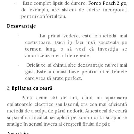
Este complet lipsit de durere.
Foreo Peach 2 go
,
·
de exemplu, are sistem de răcire încorporat,
pentru confortul tău.
Dezavantaje
La primă vedere, este o metodă mai
·
costisitoare. Dacă îți faci însă socoteala pe
termen lung, o să vezi că investiția se
amortizează destul de repede
Oricât te-ai chinui, alte dezavantaje nu vei mai
·
găsi. Este un must have pentru orice femeie
care vrea să arate perfect.
2.
Epilarea cu ceară.
Până acum 40 de ani, când nu apăruseră
epilatoarele electrice sau laserul, era cea mai eficientă
metodă de a scăpa de părul nedorit. Amestecul de ceară
și parafină încălzit se aplică pe zona dorită și apoi se
smulge în sensul invers al creșterii firului de păr.
Avantaje: