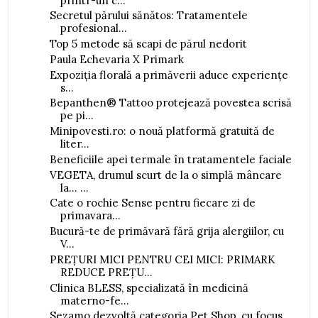
printr-un c...
Secretul părului sănătos: Tratamentele
profesional...
Top 5 metode să scapi de părul nedorit
Paula Echevaria X Primark
Expoziția florală a primăverii aduce experiențe
s...
Bepanthen® Tattoo protejează povestea scrisă
pe pi...
Minipovesti.ro: o nouă platformă gratuită de
liter...
Beneficiile apei termale în tratamentele faciale
VEGETA, drumul scurt de la o simplă mâncare
la... ...
Cate o rochie Sense pentru fiecare zi de
primavara...
Bucură-te de primăvară fără grija alergiilor, cu
V...
PREȚURI MICI PENTRU CEI MICI: PRIMARK
REDUCE PREȚU...
Clinica BLESS, specializată în medicină
materno-fe...
Sezamo dezvoltă categoria Pet Shop, cu focus