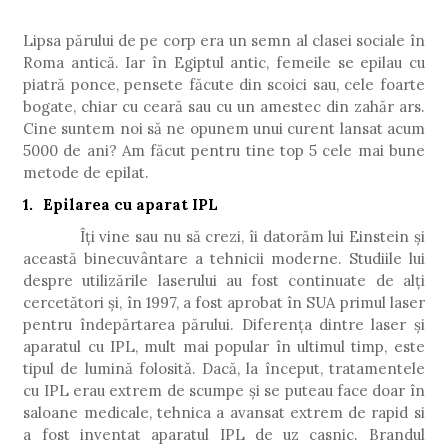
Lipsa părului de pe corp era un semn al clasei sociale în
Roma antică. Iar în Egiptul antic, femeile se epilau cu
piatră ponce, pensete făcute din scoici sau, cele foarte
bogate, chiar cu ceară sau cu un amestec din zahăr ars.
Cine suntem noi să ne opunem unui curent lansat acum
5000 de ani? Am făcut pentru tine top 5 cele mai bune
metode de epilat.
1.
Epilare
a cu aparat IPL
Îț
i vine sau nu să crezi, îi datorăm lui Einstein și
această binecuvântare a tehnicii moderne. Studiile lui
despre utilizările laserului au fost continuate de alți
cercetători și, în 1997, a fost aprobat în SUA primul laser
pentru îndepărtarea părului. Diferența dintre laser și
aparatul cu IPL, mult mai popular în ultimul timp, este
tipul de lumină folosită. Dacă, la început, tratamentele
cu IPL erau extrem de scumpe și se puteau face doar în
saloane medicale, tehnica a avansat extrem de rapid si
a fost inventat aparatul IPL de uz casnic. Brandul