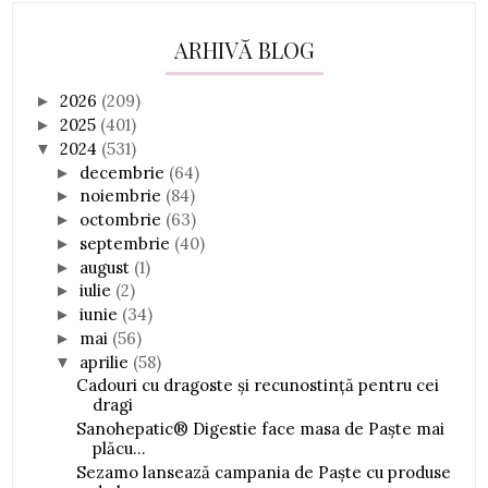
ARHIVĂ BLOG
2026
(209)
►
2025
(401)
►
2024
(531)
▼
decembrie
(64)
►
noiembrie
(84)
►
octombrie
(63)
►
septembrie
(40)
►
august
(1)
►
iulie
(2)
►
iunie
(34)
►
mai
(56)
►
aprilie
(58)
▼
Cadouri cu dragoste și recunostinţă pentru cei
dragi
Sanohepatic® Digestie face masa de Paște mai
plăcu...
Sezamo lansează campania de Paște cu produse