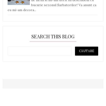
de iarna si mi-am dorit sa deschidem cu
bucurie sezonul Sarbatorilor! Va anunt ca
eu mi-am decora...
SEARCH THIS BLOG