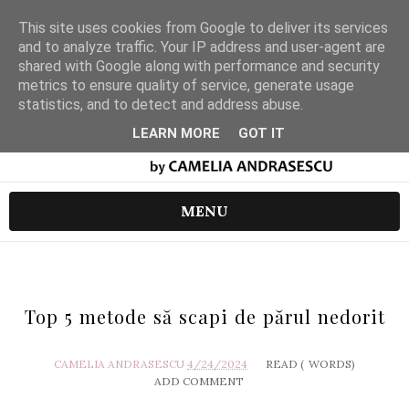
This site uses cookies from Google to deliver its services
and to analyze traffic. Your IP address and user-agent are
shared with Google along with performance and security
metrics to ensure quality of service, generate usage
statistics, and to detect and address abuse.
LEARN MORE
GOT IT
MENU
Top 5 metode să scapi de părul nedorit
CAMELIA ANDRASESCU
4/24/2024
READ (
WORDS)
ADD COMMENT