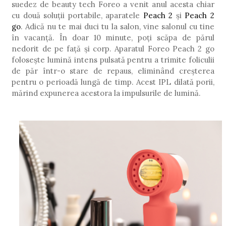
suedez de beauty tech Foreo a venit anul acesta chiar
cu dou
ă
soluții portabile, aparatele
Peach 2
și
Peach 2
go
. Adică nu te mai duci tu la salon, vine salonul cu tine
în vacanță. În doar 10 minute, poți scăpa de părul
nedorit de pe față și corp. Aparatul Foreo Peach 2 go
folosește lumină
intens pulsat
ă pentru a trimite foliculii
de păr într-o stare de repaus, eliminâ
nd cre
șterea
pentru o perioadă
lung
ă de timp. Acest IPL dilată porii,
mărind expunerea acestora la impulsurile de lumină.