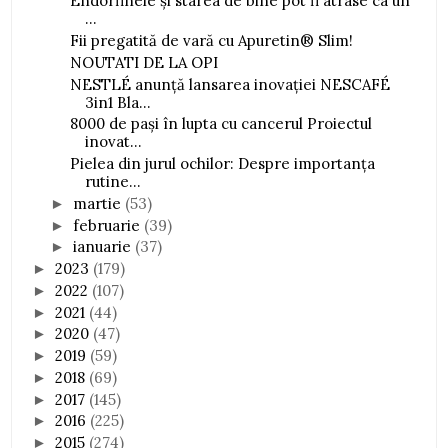
Endorfinele și starea de bine pot fi atrase ca un
...
Fii pregatită de vară cu Apuretin® Slim!
NOUTATI DE LA OPI
NESTLÉ anunță lansarea inovației NESCAFÉ
3in1 Bla...
8000 de pași în lupta cu cancerul Proiectul
inovat...
Pielea din jurul ochilor: Despre importanța
rutine...
martie
(53)
►
februarie
(39)
►
ianuarie
(37)
►
2023
(179)
►
2022
(107)
►
2021
(44)
►
2020
(47)
►
2019
(59)
►
2018
(69)
►
2017
(145)
►
2016
(225)
►
2015
(274)
►