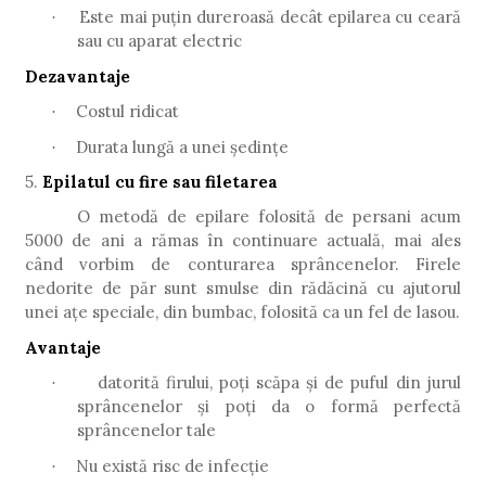
Este mai puțin dureroasă decât epilarea cu ceară
·
sau cu aparat electric
Dezavantaje
Costul ridicat
·
Durata lungă a unei ședințe
·
5.
Epilatul cu fire sau filetarea
O metodă de epilare folosită de persani acum
5000 de ani a rămas în continuare actuală, mai ales
când vorbim de conturarea sprâncenelor. Firele
nedorite de păr sunt smulse din rădăcină cu ajutorul
unei ațe speciale, din bumbac, folosită ca un fel de lasou.
Avantaje
datorită firului, poți scăpa și de puful din jurul
·
sprâncenelor și poți da o formă perfectă
sprâncenelor tale
Nu există risc de infecție
·