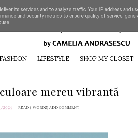
liver its services and to analyze traffic. Your IP address and u
rmance and security metrics to ensure quality of service, gene
buse.
FASHION
LIFESTYLE
SHOP MY CLOSET
 culoare mereu vibrantă
6/2024
READ (
WORDS)
ADD COMMENT