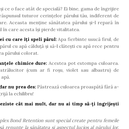
i ce o face atât de specială? Ei bine, gama de îngrijire
ăspunsul tuturor cerințelor părului tău, indiferent de
oare. Aceasta menține sănătatea părului și-l repară în
în care acesta își pierde vitalitatea.
i cu care îți speli părul:
Apa fierbinte usucă firul, de
ărul cu apă călduță și să-l clătești cu apă rece pentru
ea părului colorat.
anțele chimice dure:
Acestea pot estompa culoarea.
trălucitor (cum ar fi roșu, violet sau albastru) de
 apă.
 dar nu prea des:
Păstrează culoarea proaspătă fără a-
ijă la echilibru!
reziste cât mai mult, dar nu ai timp să-ți îngrijești
plex Bond Retention sunt special create pentru femeile
să renunțe la sănătatea și aspectul lucios al părului lor.