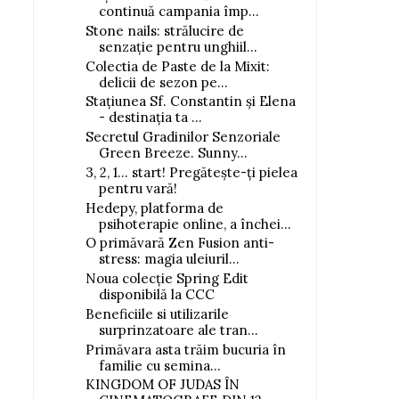
continuă campania împ...
Stone nails: strălucire de
senzație pentru unghiil...
Colectia de Paste de la Mixit:
delicii de sezon pe...
Stațiunea Sf. Constantin și Elena
- destinația ta ...
Secretul Gradinilor Senzoriale
Green Breeze. Sunny...
3, 2, 1… start! Pregătește-ți pielea
pentru vară!
Hedepy, platforma de
psihoterapie online, a închei...
O primăvară Zen Fusion anti-
stress: magia uleiuril...
Noua colecție Spring Edit
disponibilă la CCC
Beneficiile si utilizarile
surprinzatoare ale tran...
Primăvara asta trăim bucuria în
familie cu semina...
KINGDOM OF JUDAS ÎN