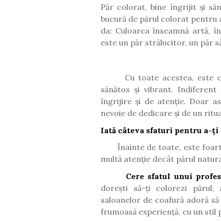
Păr colorat, bine îngrijit și s
bucură de părul colorat pentru a
da: Culoarea înseamnă artă, în
este un păr strălucitor, un păr 
Cu toate acestea, este c
sănătos și vibrant. Indiferen
îngrijire și de atenție. Doar a
nevoie de dedicare și de un ritua
Iată câteva sfaturi pentru a-ț
Înainte de toate, este foar
multă atenție decât părul natur
Cere sfatul unui profes
dorești să-ți colorezi părul
saloanelor de coafură adoră să c
frumoasă experiență, cu un stil 