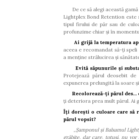
De ce să alegi această gamă ș
Lightplex Bond Retention este r
tipul firului de păr sau de cul
profunzime chiar și în momentul 
Ai grijă la temperatura ape
aceea e recomandat să-ți speli p
a menține strălucirea și sănătat
Evită săpunurile și subst
Protejează părul deosebit de s
expunerea prelungită la soare și
Recolorează-ți părul des...
ți deteriora prea mult părul. Ai gr
Îți dorești o culoare care să 
părul vopsit?
„
Șamponul și Balsamul Light
grăbite, dar care, totuși, nu vor 