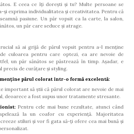
ănătos. E ceea ce îți dorești și tu? Multe persoane se
-și exprima individualitatea și creativitatea. Pentru că
seamnă pasiune. Un păr vopsit ca la carte, la salon,
sănătos, un păr care seduce și atrage.
rucial să ai grijă de părul vopsit pentru a-l menține
t de culoarea pentru care optezi, ea are nevoie de
stfel, un păr sănătos se păstrează în timp. Așadar, e
l precis de curățare și styling.
i menține părul colorat într-o formă excelentă:
te important să știi că părul colorat are nevoie de mai
al, deoarece a fost supus unor tratamente stresante.
ionist:
Pentru cele mai bune rezultate, atunci când
, apelează la un coafor cu experiență. Majoritatea
reeze stiluri și vor fi gata să-ți ofere cea mai bună și
personalizat.