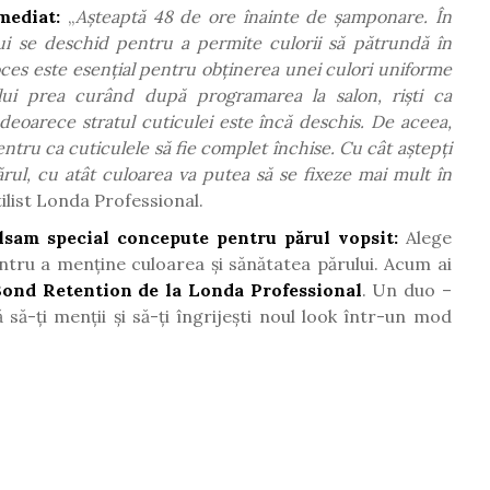
mediat:
„
Așteaptă 48 de ore înainte de șamponare. În
ului se deschid pentru a permite culorii să pătrundă în
ces este esențial pentru obținerea unei culori uniforme
ului prea curând după programarea la salon, riști ca
deoarece stratul cuticulei este încă deschis. De aceea,
entru ca cuticulele să fie complet închise. Cu cât aștepți
ărul, cu atât culoarea va putea să se fixeze mai mult în
tilist Londa Professional.
lsam special concepute pentru părul vopsit:
Alege
tru a menține culoarea și sănătatea părului.
Acum ai
Bond Retention de la Londa Professional
. Un duo –
să-ți menții și să-ți îngrijești noul look într-un mod