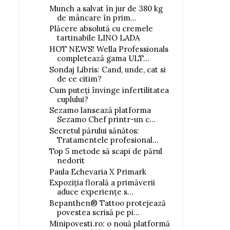
Munch a salvat în jur de 380 kg
de mâncare în prim...
Plăcere absolută cu cremele
tartinabile LINO LADA
HOT NEWS! Wella Professionals
completează gama ULT...
Sondaj Libris: Cand, unde, cat si
de ce citim?
Cum puteți învinge infertilitatea
cuplului?
Sezamo lansează platforma
Sezamo Chef printr-un c...
Secretul părului sănătos:
Tratamentele profesional...
Top 5 metode să scapi de părul
nedorit
Paula Echevaria X Primark
Expoziția florală a primăverii
aduce experiențe s...
Bepanthen® Tattoo protejează
povestea scrisă pe pi...
Minipovesti.ro: o nouă platformă