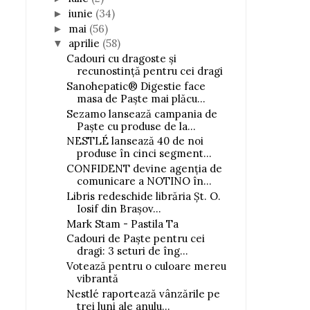
iunie
(34)
►
mai
(56)
►
aprilie
(58)
▼
Cadouri cu dragoste și
recunostinţă pentru cei dragi
Sanohepatic® Digestie face
masa de Paște mai plăcu...
Sezamo lansează campania de
Paște cu produse de la...
NESTLÉ lansează 40 de noi
produse în cinci segment...
CONFIDENT devine agenția de
comunicare a NOTINO în...
Libris redeschide librăria Șt. O.
Iosif din Brașov...
Mark Stam - Pastila Ta
Cadouri de Paște pentru cei
dragi: 3 seturi de îng...
Votează pentru o culoare mereu
vibrantă
Nestlé raportează vânzările pe
trei luni ale anulu...