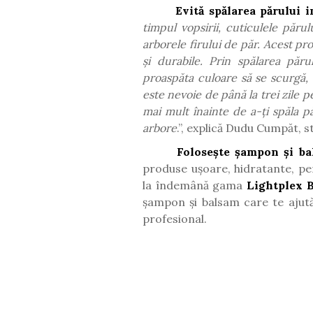
Evită spălarea părului i
timpul vopsirii, cuticulele păr
arborele firului de păr.
Acest pro
și durabile. Prin spălarea păr
proaspăta culoare să se scurgă, 
este nevoie de până la trei zile p
mai mult înainte de a-ți spăla p
arbore
.”, explică Dudu Cumpăt, s
Folosește șampon și ba
produse ușoare, hidratante, pen
la îndemână gama
Lightplex 
șampon și balsam care te ajută 
profesional.