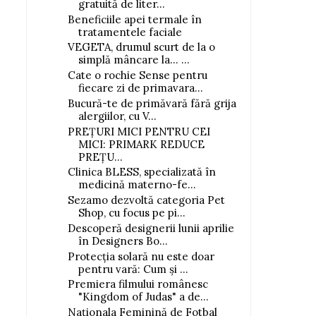
gratuită de liter...
Beneficiile apei termale în
tratamentele faciale
VEGETA, drumul scurt de la o
simplă mâncare la... ...
Cate o rochie Sense pentru
fiecare zi de primavara...
Bucură-te de primăvară fără grija
alergiilor, cu V...
PREȚURI MICI PENTRU CEI
MICI: PRIMARK REDUCE
PREȚU...
Clinica BLESS, specializată în
medicină materno-fe...
Sezamo dezvoltă categoria Pet
Shop, cu focus pe pi...
Descoperă designerii lunii aprilie
în Designers Bo...
Protecția solară nu este doar
pentru vară: Cum și ...
Premiera filmului românesc
"Kingdom of Judas" a de...
Naționala Feminină de Fotbal