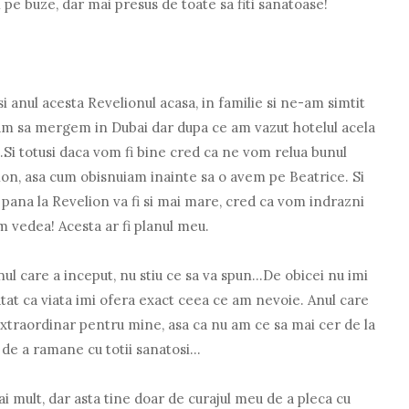
pe buze, dar mai presus de toate sa fiti sanatoase!
i anul acesta Revelionul acasa, in familie si ne-am simtit
isam sa mergem in Dubai dar dupa ce am vazut hotelul acela
.Si totusi daca vom fi bine cred ca ne vom relua bunul
ion, asa cum obisnuiam inainte sa o avem pe Beatrice. Si
r pana la Revelion va fi si mai mare, cred ca vom indrazni
m vedea! Acesta ar fi planul meu.
l care a inceput, nu stiu ce sa va spun...De obicei nu imi
tat ca viata imi ofera exact ceea ce am nevoie. Anul care
extraordinar pentru mine, asa ca nu am ce sa mai cer de la
 de a ramane cu totii sanatosi...
ai mult, dar asta tine doar de curajul meu de a pleca cu