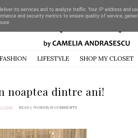
liver its services and to analyze traffic. Your IP address and u
rmance and security metrics to ensure quality of service, gene
buse.
FASHION
LIFESTYLE
SHOP MY CLOSET
n noaptea dintre ani!
02/2016
READ (
WORDS)
19 COMMENTS