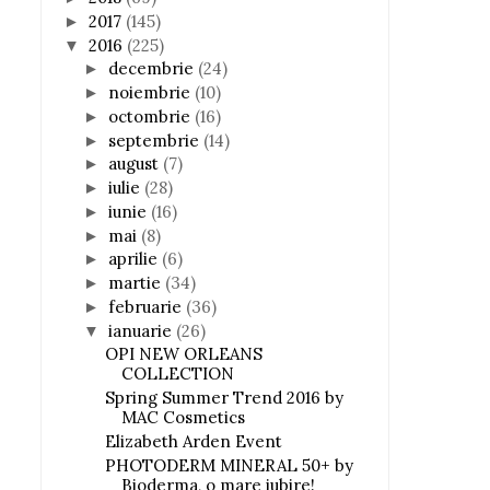
2017
(145)
►
2016
(225)
▼
decembrie
(24)
►
noiembrie
(10)
►
octombrie
(16)
►
septembrie
(14)
►
august
(7)
►
iulie
(28)
►
iunie
(16)
►
mai
(8)
►
aprilie
(6)
►
martie
(34)
►
februarie
(36)
►
ianuarie
(26)
▼
OPI NEW ORLEANS
COLLECTION
Spring Summer Trend 2016 by
MAC Cosmetics
Elizabeth Arden Event
PHOTODERM MINERAL 50+ by
Bioderma, o mare iubire!