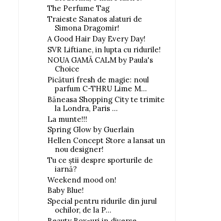
The Perfume Tag
Traieste Sanatos alaturi de
Simona Dragomir!
A Good Hair Day Every Day!
SVR Liftiane, in lupta cu ridurile!
NOUA GAMĂ CALM by Paula's
Choice
Picături fresh de magie: noul
parfum C-THRU Lime M...
Băneasa Shopping City te trimite
la Londra, Paris ...
La munte!!!
Spring Glow by Guerlain
Hellen Concept Store a lansat un
nou designer!
Tu ce ştii despre sporturile de
iarnă?
Weekend mood on!
Baby Blue!
Special pentru ridurile din jurul
ochilor, de la P...
Beauty Box-uri in diverse