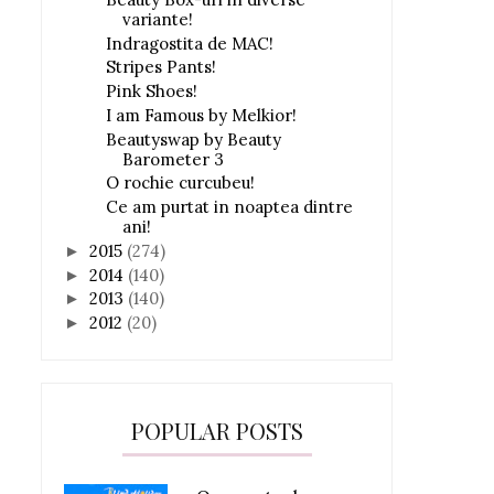
variante!
Indragostita de MAC!
Stripes Pants!
Pink Shoes!
I am Famous by Melkior!
Beautyswap by Beauty
Barometer 3
O rochie curcubeu!
Ce am purtat in noaptea dintre
ani!
2015
(274)
►
2014
(140)
►
2013
(140)
►
2012
(20)
►
POPULAR POSTS