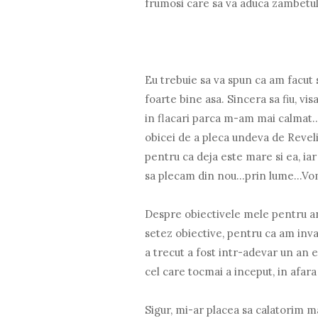
frumosi care sa va aduca zambetul 
Eu trebuie sa va spun ca am facut s
foarte bine asa. Sincera sa fiu, v
in flacari parca m-am mai calmat..
obicei de a pleca undeva de Revel
pentru ca deja este mare si ea, ia
sa plecam din nou...prin lume...Vo
Despre obiectivele mele pentru anu
setez obiective, pentru ca am inva
a trecut a fost intr-adevar un an 
cel care tocmai a inceput, in afara
Sigur, mi-ar placea sa calatorim m