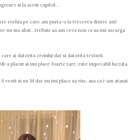
resez si la acest capitol...
pre rochia pe care am purta-o la trecerea dintre ani!
are nu ma abat...trebuie sa am ceva nou ca sa imi mearga
care si datorita croiului dar si datorita texturii
Mi-a placut si imi place foarte tare, este impecabil lucrata.
 venit si un M dar nu imi place sa risc, asa ca i-am atasat