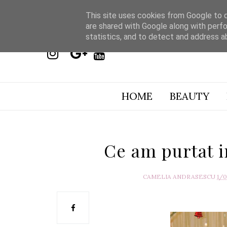
This site uses cookies from Google to de
are shared with Google along with perfo
statistics, and to detect and address a
HOME
BEAUTY
Ce am purtat i
CAMELIA ANDRASESCU
1/